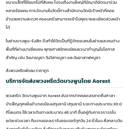
ขนาดเล็กที่ใช้แขกไม่กี่สิบคน ไปจนถึงงานใหญ่ที่มีญาติมิตรมาร่วม
หลายร้อยคน การจัดงานในวัดนี้ทางสำนักงานวัดมีเจ้าหน้าที่คอย
อำนวยความสะดวก ครอบครัวสามารถเข้าไปคุยรายละเอียดล่วงหน้า
ได้
ในย่านบางพูน-รังสิต จึงทำให้วัดเป็นที่รู้จักของคนในย่านและคนต่าง
พื้นที่ที่ผ่านมาเยี่ยมชม พุทธศาสนิกชนนิยมแวะมาทำบุญในโอกาส
สำคัญ เช่น วันมาฆบูชา วันวิสาขบูชา และวันอาสาฬหบูชา
สั่งพวงหรีดพัดลม ราคาถูก
บริการจัดส่งพวงหรีดวัดบางพูนโดย Aorest
พวงหรีด วัดบางพูนจาก Aorest ส่งจากปากคลองตลาดถึงศาลา
บำเพ็ญกุศลในอำเภอเมืองปทุมธานี ปทุมธานี ระยะทางประมาณ 30.0
กิโลเมตร ใช้เวลาเดินทางประมาณ 48 นาที ขึ้นอยู่กับการจราจรใน
แต่ละช่วงเวลา ทีมงานของเรารับออเดอร์ทุกวัน 24 ชั่วโมง สั่งกลางวัน
ส่งภายในชั่วโมงเดียว สั่งดึกเรามีเวรกลางคืนรับสายและจัดเตรียม