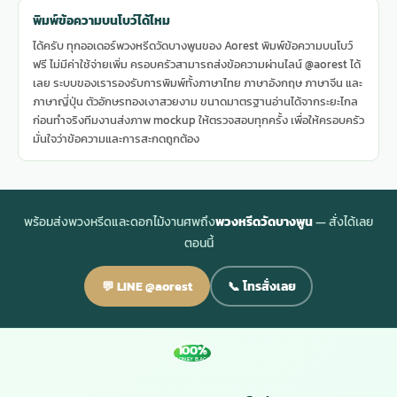
พิมพ์ข้อความบนโบว์ได้ไหม
ได้ครับ ทุกออเดอร์พวงหรีดวัดบางพูนของ Aorest พิมพ์ข้อความบนโบว์
ฟรี ไม่มีค่าใช้จ่ายเพิ่ม ครอบครัวสามารถส่งข้อความผ่านไลน์ @aorest ได้
เลย ระบบของเรารองรับการพิมพ์ทั้งภาษาไทย ภาษาอังกฤษ ภาษาจีน และ
ภาษาญี่ปุ่น ตัวอักษรทองเงาสวยงาม ขนาดมาตรฐานอ่านได้จากระยะไกล
ก่อนทำจริงทีมงานส่งภาพ mockup ให้ตรวจสอบทุกครั้ง เพื่อให้ครอบครัว
มั่นใจว่าข้อความและการสะกดถูกต้อง
พร้อมส่งพวงหรีดและดอกไม้งานศพถึง
พวงหรีดวัดบางพูน
— สั่งได้เลย
ตอนนี้
💬 LINE @aorest
📞 โทรสั่งเลย
100%
MONEY BACK