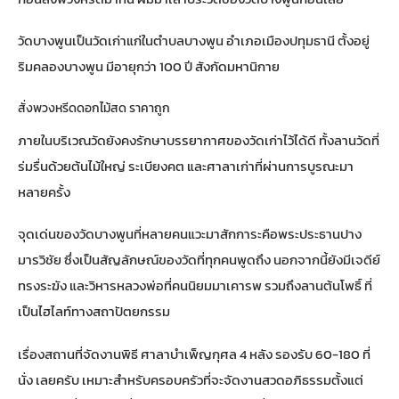
วัดบางพูนเป็นวัดเก่าแก่ในตำบลบางพูน อำเภอเมืองปทุมธานี ตั้งอยู่
ริมคลองบางพูน มีอายุกว่า 100 ปี สังกัดมหานิกาย
สั่งพวงหรีดดอกไม้สด ราคาถูก
ภายในบริเวณวัดยังคงรักษาบรรยากาศของวัดเก่าไว้ได้ดี ทั้งลานวัดที่
ร่มรื่นด้วยต้นไม้ใหญ่ ระเบียงคต และศาลาเก่าที่ผ่านการบูรณะมา
หลายครั้ง
จุดเด่นของวัดบางพูนที่หลายคนแวะมาสักการะคือพระประธานปาง
มารวิชัย ซึ่งเป็นสัญลักษณ์ของวัดที่ทุกคนพูดถึง นอกจากนี้ยังมีเจดีย์
ทรงระฆัง และวิหารหลวงพ่อที่คนนิยมมาเคารพ รวมถึงลานต้นโพธิ์ ที่
เป็นไฮไลท์ทางสถาปัตยกรรม
เรื่องสถานที่จัดงานพิธี ศาลาบำเพ็ญกุศล 4 หลัง รองรับ 60-180 ที่
นั่ง เลยครับ เหมาะสำหรับครอบครัวที่จะจัดงานสวดอภิธรรมตั้งแต่