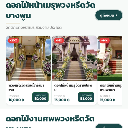
ดอกไม้หน้าเมรุพวงหรีดวัด
บางพูน
ดูทั้งหมด
จัดตกแต่งหน้าเมรุ สวยงาม ประณีต
-20%
-14%
-14%
พวงหรีด วัดสวัสดิ์วารีสีมา
ดอกไม้หน้าเมรุ วัดราชประดิ
ดอกไม้หน้าเมรุ วัด
ราม
ษ
สามพระยา
มัดจำเพียง
มัดจำเพียง
ม
12,500
฿
17,500
฿
17,500
฿
฿2,000
฿3,000
฿
10,000
฿
15,000
฿
15,000
฿
ดอกไม้งานศพพวงหรีดวัด