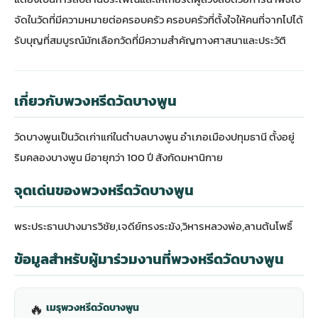
จัดในวัดที่มีความหมายต่อครอบครัว ครอบครัวที่ตั้งใจให้คนที่จากไปได้
รับบุญที่สมบูรณ์มักเลือกวัดที่มีความสำคัญทางศาสนาและประวัติ
เกี่ยวกับพวงหรีดวัดบางพูน
วัดบางพูนเป็นวัดเก่าแก่ในตำบลบางพูน อำเภอเมืองปทุมธานี ตั้งอยู่
ริมคลองบางพูน มีอายุกว่า 100 ปี สังกัดมหานิกาย
จุดเด่นของพวงหรีดวัดบางพูน
พระประธานปางมารวิชัย,เจดีย์ทรงระฆัง,วิหารหลวงพ่อ,ลานต้นโพธิ์
ข้อมูลสำหรับผู้มาร่วมงานที่พวงหรีดวัดบางพูน
🔥
เมรุพวงหรีดวัดบางพูน