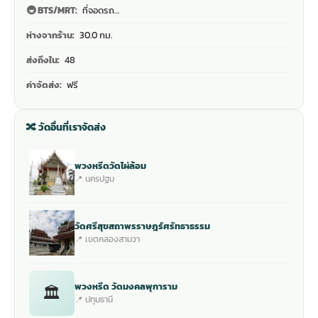
🚇 BTS/MRT:
ที่จอดรถ…
ห่างจากร้าน:
30.0 กม.
ส่งถึงใน:
48
ค่าจัดส่ง:
ฟรี
🔀 วัดอื่นที่เราจัดส่ง
พวงหรีดวัดไผ่ล้อม
📍 นครปฐม
วัดศรีสุขสถาพรราษฎร์ศรัทธาธรรม
📍 เขตคลองสามวา
พวงหรีด วัดมงคลพุการาม
🏛
📍 ปทุมธานี