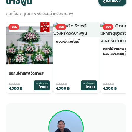
บางพูน
ดูทั้งหมด
ดอกไม้สดคุณภาพพรีเมียมสำหรับงานศพ
-25%
-25%
-25%
พวงหรีด วัดโพธิ์
ดอกไม้งานศพ วัดม
ยุวราชรังสฤษฎิ์
ดอกไม้งานศพ วัดท่าพระ
มัดจำเพียง
มัดจำเพียง
ม
6,000
฿
6,000
฿
6,000
฿
฿900
฿900
4,500
฿
4,500
฿
4,500
฿