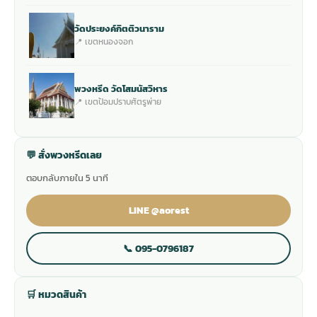
วัดประยงค์กิตติวนาราม
📍 เขตหนองจอก
พวงหรีด วัดโสมนัสวิหาร
📍 เขตป้อมปราบศัตรูพ่าย
💬 สั่งพวงหรีดเลย
ตอบกลับภายใน 5 นาที
LINE @aorest
📞 095-0796187
🛒 หมวดสินค้า