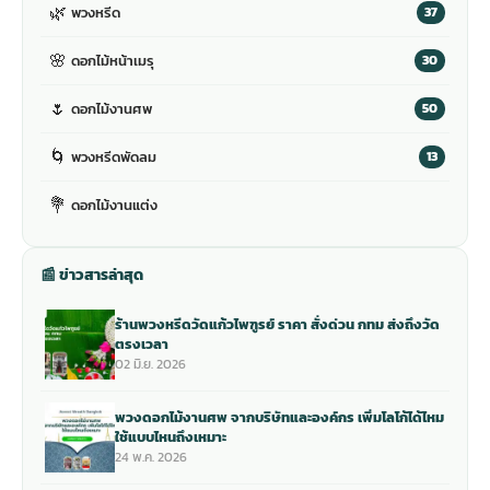
🌿
พวงหรีด
37
🌸
ดอกไม้หน้าเมรุ
30
🌷
ดอกไม้งานศพ
50
🌀
พวงหรีดพัดลม
13
💐
ดอกไม้งานแต่ง
📰 ข่าวสารล่าสุด
ร้านพวงหรีดวัดแก้วไพฑูรย์ ราคา สั่งด่วน กทม ส่งถึงวัด
ตรงเวลา
02 มิ.ย. 2026
พวงดอกไม้งานศพ จากบริษัทและองค์กร เพิ่มโลโก้ได้ไหม
ใช้แบบไหนถึงเหมาะ
24 พ.ค. 2026