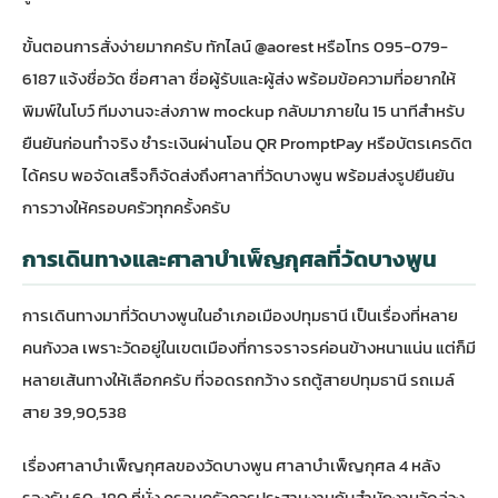
ขั้นตอนการสั่งง่ายมากครับ ทักไลน์ @aorest หรือโทร 095-079-
6187 แจ้งชื่อวัด ชื่อศาลา ชื่อผู้รับและผู้ส่ง พร้อมข้อความที่อยากให้
พิมพ์ในโบว์ ทีมงานจะส่งภาพ mockup กลับมาภายใน 15 นาทีสำหรับ
ยืนยันก่อนทำจริง ชำระเงินผ่านโอน QR PromptPay หรือบัตรเครดิต
ได้ครบ พอจัดเสร็จก็จัดส่งถึงศาลาที่วัดบางพูน พร้อมส่งรูปยืนยัน
การวางให้ครอบครัวทุกครั้งครับ
การเดินทางและศาลาบำเพ็ญกุศลที่วัดบางพูน
การเดินทางมาที่วัดบางพูนในอำเภอเมืองปทุมธานี เป็นเรื่องที่หลาย
คนกังวล เพราะวัดอยู่ในเขตเมืองที่การจราจรค่อนข้างหนาแน่น แต่ก็มี
หลายเส้นทางให้เลือกครับ ที่จอดรถกว้าง รถตู้สายปทุมธานี รถเมล์
สาย 39,90,538
เรื่องศาลาบำเพ็ญกุศลของวัดบางพูน ศาลาบำเพ็ญกุศล 4 หลัง
รองรับ 60-180 ที่นั่ง ครอบครัวควรประสานงานกับสำนักงานวัดล่วง