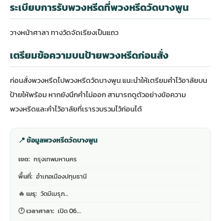
ระเบียบการรับพวงหรีดที่พวงหรีดวัดบางพูน
วางหน้าศาลา ทางวัดจัดเรียงเป็นแถว
เตรียมข้อความบนป้ายพวงหรีดก่อนสั่ง
ก่อนสั่งพวงหรีดไปพวงหรีดวัดบางพูน แนะนำให้เตรียมคำไว้อาลัยบน
ป้ายให้พร้อม หากยังนึกคำไม่ออก สามารถดู
ตัวอย่างข้อความ
พวงหรีดและคำไว้อาลัย
ที่เรารวบรวมไว้ก่อนได้
📍 ข้อมูลพวงหรีดวัดบางพูน
เขต:
กรุงเทพมหานคร
พื้นที่:
อำเภอเมืองปทุมธานี
🔥 เมรุ:
วัดมีเมรุภ…
🕐 เวลาศาลา:
เปิด 06.…