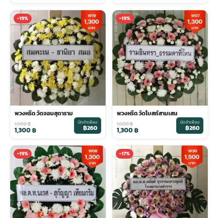
-19%
-19%
พวงหรีด วัดจอมสุดาราม
พวงหรีด วัดโบสถ์สามเสน
มัดจำเพียง
มัดจำเพียง
1,600
฿
1,600
฿
฿260
฿260
1,300
฿
1,300
฿
-19%
-17%