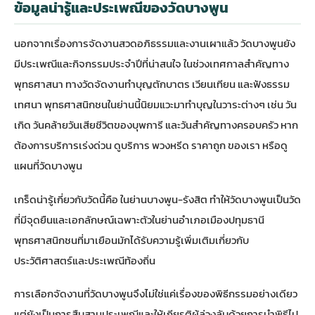
ข้อมูลน่ารู้และประเพณีของวัดบางพูน
นอกจากเรื่องการจัดงานสวดอภิธรรมและงานเผาแล้ว วัดบางพูนยัง
มีประเพณีและกิจกรรมประจำปีที่น่าสนใจ ในช่วงเทศกาลสำคัญทาง
พุทธศาสนา ทางวัดจัดงานทำบุญตักบาตร เวียนเทียน และฟังธรรม
เทศนา พุทธศาสนิกชนในย่านนี้นิยมแวะมาทำบุญในวาระต่างๆ เช่น วัน
เกิด วันคล้ายวันเสียชีวิตของบุพการี และวันสำคัญทางครอบครัว หาก
ต้องการบริการเร่งด่วน ดูบริการ
พวงหรีด ราคาถูก
ของเรา หรือ
ดู
แผนที่วัดบางพูน
เกร็ดน่ารู้เกี่ยวกับวัดนี้คือ ในย่านบางพูน-รังสิต ทำให้วัดบางพูนเป็นวัด
ที่มีจุดยืนและเอกลักษณ์เฉพาะตัวในย่านอำเภอเมืองปทุมธานี
พุทธศาสนิกชนที่มาเยือนมักได้รับความรู้เพิ่มเติมเกี่ยวกับ
ประวัติศาสตร์และประเพณีท้องถิ่น
การเลือกจัดงานที่วัดบางพูนจึงไม่ใช่แค่เรื่องของพิธีกรรมอย่างเดียว
แต่ยังเป็นการสืบสานประเพณีและให้เกียรติผู้ล่วงลับด้วยการนำพิธีไป