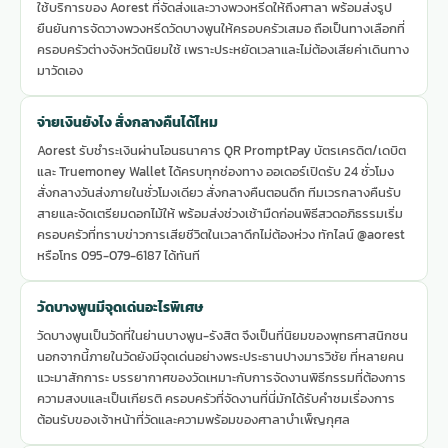
ใช้บริการของ Aorest ที่จัดส่งและวางพวงหรีดให้ถึงศาลา พร้อมส่งรูป
ยืนยันการจัดวางพวงหรีดวัดบางพูนให้ครอบครัวเสมอ ถือเป็นทางเลือกที่
ครอบครัวต่างจังหวัดนิยมใช้ เพราะประหยัดเวลาและไม่ต้องเสียค่าเดินทาง
มาวัดเอง
จ่ายเงินยังไง สั่งกลางคืนได้ไหม
Aorest รับชำระเงินผ่านโอนธนาคาร QR PromptPay บัตรเครดิต/เดบิต
และ Truemoney Wallet ได้ครบทุกช่องทาง ออเดอร์เปิดรับ 24 ชั่วโมง
สั่งกลางวันส่งภายในชั่วโมงเดียว สั่งกลางคืนตอนดึก ทีมเวรกลางคืนรับ
สายและจัดเตรียมดอกไม้ให้ พร้อมส่งช่วงเช้ามืดก่อนพิธีสวดอภิธรรมเริ่ม
ครอบครัวที่ทราบข่าวการเสียชีวิตในเวลาดึกไม่ต้องห่วง ทักไลน์ @aorest
หรือโทร 095-079-6187 ได้ทันที
วัดบางพูนมีจุดเด่นอะไรพิเศษ
วัดบางพูนเป็นวัดที่ในย่านบางพูน-รังสิต จึงเป็นที่นิยมของพุทธศาสนิกชน
นอกจากนี้ภายในวัดยังมีจุดเด่นอย่างพระประธานปางมารวิชัย ที่หลายคน
แวะมาสักการะ บรรยากาศของวัดเหมาะกับการจัดงานพิธีกรรมที่ต้องการ
ความสงบและเป็นเกียรติ ครอบครัวที่จัดงานที่นี่มักได้รับคำชมเรื่องการ
ต้อนรับของเจ้าหน้าที่วัดและความพร้อมของศาลาบำเพ็ญกุศล