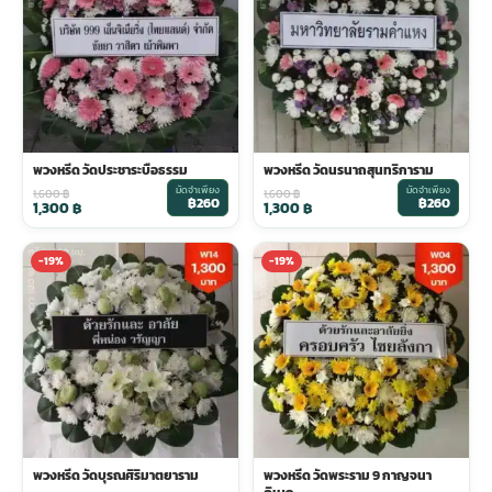
พวงดอกไม้งานศพ
tpdecorate ปูพื้น
พวงหรีด วัดประชาระบือธรรม
พวงหรีด วัดนรนาถสุนทริการาม
มัดจำเพียง
มัดจำเพียง
1,600
฿
1,600
฿
฿260
฿260
1,300
฿
1,300
฿
-19%
-19%
พวงหรีด วัดบุรณศิริมาตยาราม
พวงหรีด วัดพระราม 9 กาญจนา