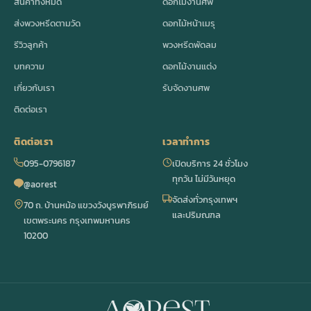
สินค้าทั้งหมด
ดอกไม้งานศพ
ส่งพวงหรีดตามวัด
ดอกไม้หน้าเมรุ
รีวิวลูกค้า
พวงหรีดพัดลม
บทความ
ดอกไม้งานแต่ง
เกี่ยวกับเรา
รับจัดงานศพ
ติดต่อเรา
ติดต่อเรา
เวลาทำการ
095-0796187
เปิดบริการ 24 ชั่วโมง
ทุกวัน ไม่มีวันหยุด
@aorest
จัดส่งทั่วกรุงเทพฯ
70 ถ. บ้านหม้อ แขวงวังบูรพาภิรมย์
และปริมณฑล
เขตพระนคร กรุงเทพมหานคร
10200