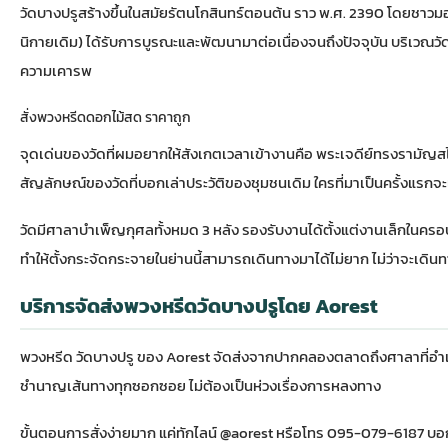
วัดบางปรูสร้างขึ้นในสมัยรัตนโกสินทร์ตอนต้น ราว พ.ศ. 2390 โดยชาวมอญท
นิกายเดิม) ได้รับการบูรณะและพัฒนามาต่อเนื่องจนถึงปัจจุบัน บริเวณวัด
ความเคารพ
สั่งพวงหรีดดอกไม้สด ราคาถูก
จุดเด่นของวัดที่ผมอยากให้สังเกตเวลาเข้างานคือ พระเจดีย์ทรงรามัญสไต
สัญลักษณ์ของวัดที่บอกเล่าประวัติของชุมชนเดิม ใครที่มาเป็นครั้งแรกจะเห็น
วัดมีศาลาบำเพ็ญกุศลทั้งหมด 3 หลัง รองรับงานได้ตั้งแต่งานเล็กในคร
ทำให้ตั้งกระจัดกระจายในย่านนี้สามารถเดินทางมาได้ไม่ยาก ไม่ว่าจะเดิ
บริการจัดส่งพวงหรีดวัดบางปรูโดย Aorest
พวงหรีด วัดบางปรู ของ Aorest จัดส่งจากปากคลองตลาดถึงศาลาที่อำเ
ชำนาญเส้นทางทุกซอกซอย ไม่ต้องเป็นห่วงเรื่องการหลงทาง
ขั้นตอนการสั่งง่ายมาก แค่ทักไลน์ @aorest หรือโทร 095-079-6187 บอกชื่