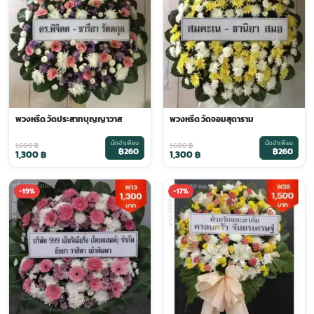
พวงหรีด วัดประสาทบุญญาวาส
พวงหรีด วัดจอมสุดาราม
มัดจำเพียง
มัดจำเพียง
1,600
฿
1,600
฿
฿260
฿260
1,300
฿
1,300
฿
-19%
-17%