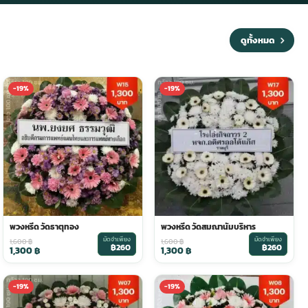
ดูทั้งหมด
-19%
-19%
พวงหรีด วัดธาตุทอง
พวงหรีด วัดสมณานัมบริหาร
มัดจำเพียง
มัดจำเพียง
1,600
฿
1,600
฿
฿260
฿260
1,300
฿
1,300
฿
-19%
-19%