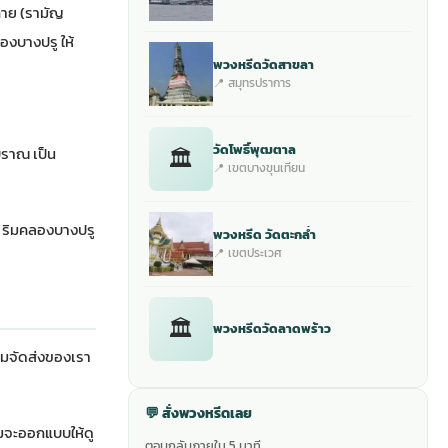
ิกาย (รามัญ
องบางปรู ให้
พวงหรีดวัดสาขลา
📍 สมุทรปราการ
วัดโพธิ์พุฒตาล
🏛
บราณ เป็น
📍 เขตบางขุนเทียน
ด ริมคลองบางปรู
พวงหรีด วัดตะกล่ำ
📍 เขตประเวศ
🏛
พวงหรีดวัดลาดพร้าว
ีมจัดส่งของเรา
💬 สั่งพวงหรีดเลย
ทีมจะออกแบบให้ดู
ตอบกลับภายใน 5 นาที