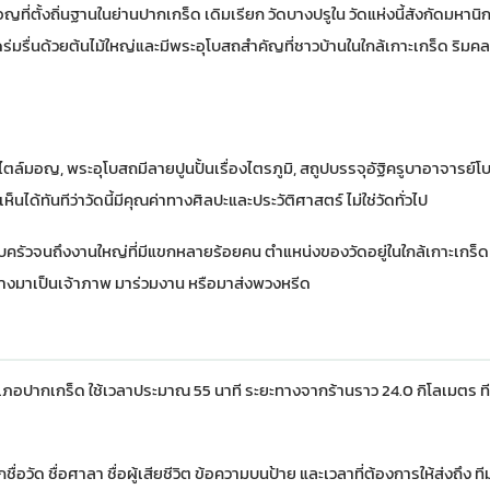
ี่ตั้งถิ่นฐานในย่านปากเกร็ด เดิมเรียก วัดบางปรูใน วัดแห่งนี้สังกัดมหาน
ร่มรื่นด้วยต้นไม้ใหญ่และมีพระอุโบสถสำคัญที่ชาวบ้านในใกล้เกาะเกร็ด ริมคล
ล์มอญ, พระอุโบสถมีลายปูนปั้นเรื่องไตรภูมิ, สถูปบรรจุอัฐิครูบาอาจารย์โ
ได้ทันทีว่าวัดนี้มีคุณค่าทางศิลปะและประวัติศาสตร์ ไม่ใช่วัดทั่วไป
อบครัวจนถึงงานใหญ่ที่มีแขกหลายร้อยคน ตำแหน่งของวัดอยู่ในใกล้เกาะเกร็
นทางมาเป็นเจ้าภาพ มาร่วมงาน หรือมาส่งพวงหรีด
ภอปากเกร็ด ใช้เวลาประมาณ 55 นาที ระยะทางจากร้านราว 24.0 กิโลเมตร ท
อวัด ชื่อศาลา ชื่อผู้เสียชีวิต ข้อความบนป้าย และเวลาที่ต้องการให้ส่งถึง 