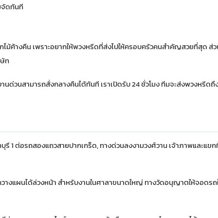
จัดทันที
กไม้ค้างคืน เพราะอยากให้พวงหรีดที่ส่งไปให้ครอบครัวคนสำคัญสวยที่สุด ส
ษัท
ด่วนสามารถสั่งกลางคืนได้ทันที เราเปิดรับ 24 ชั่วโมง ทีมจะส่งพวงหรีดถึ
บุรี 1 ต่อรถสองแถวสายปากเกร็ด, ทางด่วนลงงามวงศ์วาน เจ้าภาพและแขกท
ารถวางแผนได้ล่วงหน้า สำหรับงานในศาลาขนาดใหญ่ ทางวัดอนุญาตให้จอดรถใ