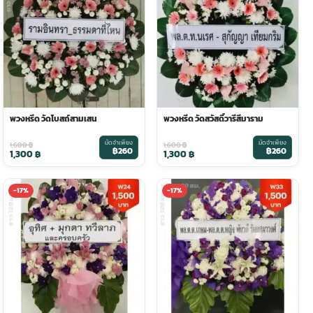
พวงหรีด วัดโบสถ์สามเสน
พวงหรีด วัดสวัสดิ์วารีสีมาราม
มัดจำเพียง
มัดจำเพียง
1,600
฿
1,600
฿
฿260
฿260
1,300
฿
1,300
฿
-17%
-17%