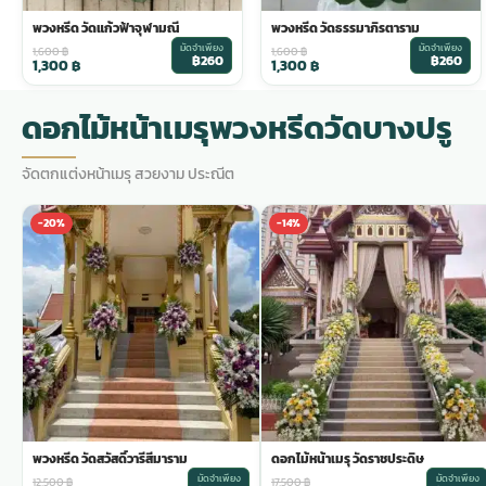
พวงหรีด วัดแก้วฟ้าจุฬามณี
พวงหรีด วัดธรรมาภิรตาราม
พวงดอกไม้งานศพ
มัดจำเพียง
มัดจำเพียง
1,600
฿
1,600
฿
฿260
฿260
1,300
฿
1,300
฿
tpdecorate ปูพื้น
ดอกไม้หน้าเมรุพวงหรีดวัดบางปรู
จัดตกแต่งหน้าเมรุ สวยงาม ประณีต
-20%
-14%
พวงหรีด วัดสวัสดิ์วารีสีมาราม
ดอกไม้หน้าเมรุ วัดราชประดิษ
มัดจำเพียง
มัดจำเพียง
12,500
฿
17,500
฿