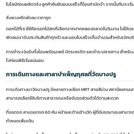
ในไลน์ก่อนผลิตจริง ลูกค้ายืนยันแบบเสร็จก็โอนค่ามัดจำ จากนั้นทีมจะเริ่ม
สั่งพวงหรีดพัดลม ราคาถูก
ดอกไม้ที่เราใช้คือดอกไม้สดที่เลือกจากปากคลองตลาดในวันงาน ไม่ใช้ดอ
พัดลมเรารับประกันสินค้าทุกตัว และมอบใบเสร็จเต็มจำนวนสำหรับเบิกบริ
การชำระเงินรับทั้งโอนพร้อมเพย์ บัตรเครดิต และชำระปลายทาง สำหรับงาน
ไปก่อนพิธีเริ่มแน่นอน
การเดินทางและศาลาบำเพ็ญกุศลที่วัดบางปรู
การเดินทางมาวัดบางปรู มีหลายทางเลือก MRT สายสีม่วง สถานีแยกนนท
สามารถเลือกใช้บริการสาธารณะหรือขับรถส่วนตัวได้ตามสะดวก
ที่จอดรถ ลานจอดรถ 60 คัน หน้าและด้านข้างวัด ผู้ที่ขับรถมาเองสาม
กำหนดเพิ่มเติม