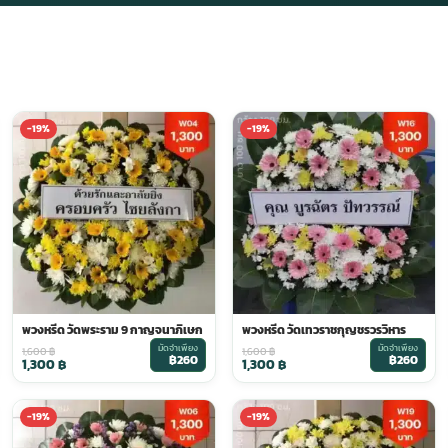
-19%
-19%
พวงหรีด วัดพระราม 9 กาญจนาภิเษก
พวงหรีด วัดเทวราชกุญชรวรวิหาร
มัดจำเพียง
มัดจำเพียง
1,600
฿
1,600
฿
฿260
฿260
1,300
฿
1,300
฿
-19%
-19%