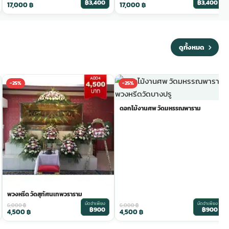
฿3,400
฿3,400
17,000
฿
17,000
฿
ดูทั้งหมด
-25%
-25%
ดอกไม้งานศพ วัดมหรรณพาราม
พวงหรีด วัดสุทัศนเทพวราราม
มัดจำเพียง
มัดจำเพียง
6,000
฿
6,000
฿
฿900
฿900
4,500
฿
4,500
฿