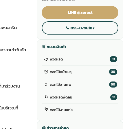
LINE @aorest
่วนพวงหรีด
📞 095-0796187
🛒 หมวดสินค้า
งศาลาเช้าวันถัด
🌿
พวงหรีด
37
🌸
ดอกไม้หน้าเมรุ
30
🌷
ดอกไม้งานศพ
50
ี่มาร่วมงาน
🌀
พวงหรีดพัดลม
13
นบริเวณที่
💐
ดอกไม้งานแต่ง
📰 ข่าวสารล่าสุด