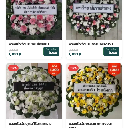
พวงดอกไม้งานศพ
tpdecorate ปูพื้น
พวงหรีด วัดประชาระบือธรรม
พวงหรีด วัดนรนาถสุนทริการาม
มัดจำเพียง
มัดจำเพียง
1,600
฿
1,600
฿
฿260
฿260
1,300
฿
1,300
฿
-19%
-19%
พวงหรีด วัดบุรณศิริมาตยาราม
พวงหรีด วัดพระราม 9 กาญจนา