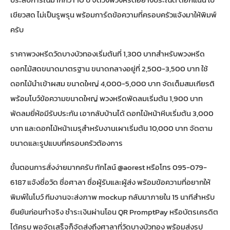
เขียวสด ไม่เป็นรูพรุน พร้อมการ์ดข้อความที่ครอบครัวแจ้งมาให้พิมพ์
ครับ
ราคาพวงหรีดวัดบางบัวทองเริ่มต้นที่ 1,300 บาทสำหรับพวงหรีด
ดอกไม้สดขนาดมาตรฐาน ขนาดกลางอยู่ที่ 2,500-3,500 บาท ใช้
ดอกไม้นำเข้าผสม ขนาดใหญ่ 4,000-5,000 บาท จัดเต็มสมเกียรติ
พร้อมโบว์ข้อความขนาดใหญ่ พวงหรีดพัดลมเริ่มต้น 1,900 บาท
พัดลมยี่ห้อมีรับประกัน เอากลับบ้านได้ ดอกไม้หน้าหีบเริ่มต้น 3,000
บาท และดอกไม้หน้าเมรุสำหรับงานเผาเริ่มต้น 10,000 บาท จัดตาม
ขนาดและรูปแบบที่ครอบครัวต้องการ
ขั้นตอนการสั่งง่ายมากครับ ทักไลน์ @aorest หรือโทร 095-079-
6187 แจ้งชื่อวัด ชื่อศาลา ชื่อผู้รับและผู้ส่ง พร้อมข้อความที่อยากให้
พิมพ์ในโบว์ ทีมงานจะส่งภาพ mockup กลับมาภายใน 15 นาทีสำหรับ
ยืนยันก่อนทำจริง ชำระเงินผ่านโอน QR PromptPay หรือบัตรเครดิต
ได้ครบ พอจัดเสร็จก็จัดส่งถึงศาลาที่วัดบางบัวทอง พร้อมส่งรูป