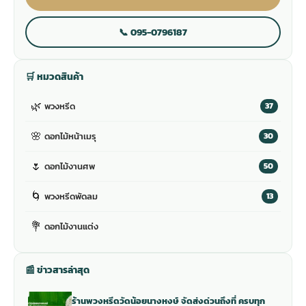
📞 095-0796187
🛒 หมวดสินค้า
🌿
พวงหรีด
37
🌸
ดอกไม้หน้าเมรุ
30
🌷
ดอกไม้งานศพ
50
🌀
พวงหรีดพัดลม
13
💐
ดอกไม้งานแต่ง
📰 ข่าวสารล่าสุด
ร้านพวงหรีดวัดน้อยนางหงษ์ จัดส่งด่วนถึงที่ ครบทุก