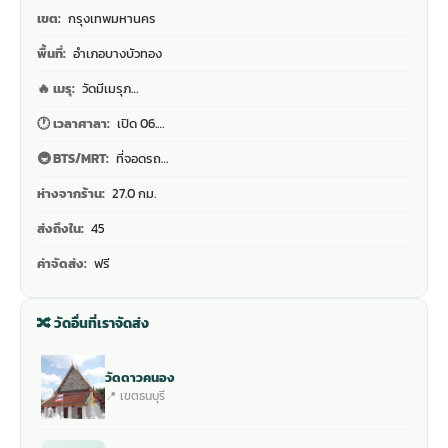
เขต:
กรุงเทพมหานคร
พื้นที่:
อำเภอบางบัวทอง
🔥 เมรุ:
วัดมีเมรุภ…
🕐 เวลาศาลา:
เปิด 06.…
🚇 BTS/MRT:
ที่จอดรถ…
ห่างจากร้าน:
27.0 กม.
ส่งถึงใน:
45
ค่าจัดส่ง:
ฟรี
🔀 วัดอื่นที่เราจัดส่ง
วัดดาวคนอง
📍 เขตธนบุรี