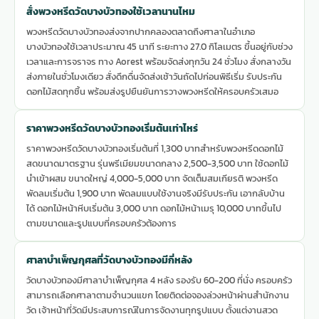
สั่งพวงหรีดวัดบางบัวทองใช้เวลานานไหม
พวงหรีดวัดบางบัวทองส่งจากปากคลองตลาดถึงศาลาในอำเภอ
บางบัวทองใช้เวลาประมาณ 45 นาที ระยะทาง 27.0 กิโลเมตร ขึ้นอยู่กับช่วง
เวลาและการจราจร ทาง Aorest พร้อมจัดส่งทุกวัน 24 ชั่วโมง สั่งกลางวัน
ส่งภายในชั่วโมงเดียว สั่งดึกดื่นจัดส่งเช้าวันถัดไปก่อนพิธีเริ่ม รับประกัน
ดอกไม้สดทุกชิ้น พร้อมส่งรูปยืนยันการวางพวงหรีดให้ครอบครัวเสมอ
ราคาพวงหรีดวัดบางบัวทองเริ่มต้นเท่าไหร่
ราคาพวงหรีดวัดบางบัวทองเริ่มต้นที่ 1,300 บาทสำหรับพวงหรีดดอกไม้
สดขนาดมาตรฐาน รุ่นพรีเมียมขนาดกลาง 2,500-3,500 บาท ใช้ดอกไม้
นำเข้าผสม ขนาดใหญ่ 4,000-5,000 บาท จัดเต็มสมเกียรติ พวงหรีด
พัดลมเริ่มต้น 1,900 บาท พัดลมแบบใช้งานจริงมีรับประกัน เอากลับบ้าน
ได้ ดอกไม้หน้าหีบเริ่มต้น 3,000 บาท ดอกไม้หน้าเมรุ 10,000 บาทขึ้นไป
ตามขนาดและรูปแบบที่ครอบครัวต้องการ
ศาลาบำเพ็ญกุศลที่วัดบางบัวทองมีกี่หลัง
วัดบางบัวทองมีศาลาบำเพ็ญกุศล 4 หลัง รองรับ 60-200 ที่นั่ง ครอบครัว
สามารถเลือกศาลาตามจำนวนแขก โดยติดต่อจองล่วงหน้าผ่านสำนักงาน
วัด เจ้าหน้าที่วัดมีประสบการณ์ในการจัดงานทุกรูปแบบ ตั้งแต่งานสวด