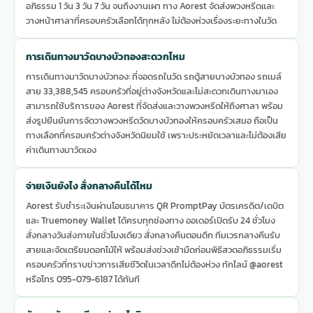
อภิธรรม 1 วัน 3 วัน 7 วัน จนถึงงานเผา ทาง Aorest จัดส่งพวงหรีดและ
วางหน้าศาลาที่ครอบครัวเลือกได้ทุกหลัง ไม่ต้องห่วงเรื่องระยะทางในวัด
การเดินทางมาวัดบางบัวทองสะดวกไหม
การเดินทางมาวัดบางบัวทอง: ที่จอดรถในวัด รถตู้สายบางบัวทอง รถเมล์
สาย 33,388,545 ครอบครัวที่อยู่ต่างจังหวัดและไม่สะดวกเดินทางมาเอง
สามารถใช้บริการของ Aorest ที่จัดส่งและวางพวงหรีดให้ถึงศาลา พร้อม
ส่งรูปยืนยันการจัดวางพวงหรีดวัดบางบัวทองให้ครอบครัวเสมอ ถือเป็น
ทางเลือกที่ครอบครัวต่างจังหวัดนิยมใช้ เพราะประหยัดเวลาและไม่ต้องเสีย
ค่าเดินทางมาวัดเอง
จ่ายเงินยังไง สั่งกลางคืนได้ไหม
Aorest รับชำระเงินผ่านโอนธนาคาร QR PromptPay บัตรเครดิต/เดบิต
และ Truemoney Wallet ได้ครบทุกช่องทาง ออเดอร์เปิดรับ 24 ชั่วโมง
สั่งกลางวันส่งภายในชั่วโมงเดียว สั่งกลางคืนตอนดึก ทีมเวรกลางคืนรับ
สายและจัดเตรียมดอกไม้ให้ พร้อมส่งช่วงเช้ามืดก่อนพิธีสวดอภิธรรมเริ่ม
ครอบครัวที่ทราบข่าวการเสียชีวิตในเวลาดึกไม่ต้องห่วง ทักไลน์ @aorest
หรือโทร 095-079-6187 ได้ทันที