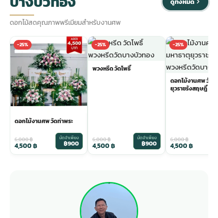
บางบัวทอง
ดูทั้งหมด
ดอกไม้สดคุณภาพพรีเมียมสำหรับงานศพ
-25%
-25%
-25%
พวงหรีด วัดโพธิ์
ดอกไม้งานศพ วัดม
ยุวราชรังสฤษฎิ์
ดอกไม้งานศพ วัดท่าพระ
มัดจำเพียง
มัดจำเพียง
ม
6,000
฿
6,000
฿
6,000
฿
฿900
฿900
4,500
฿
4,500
฿
4,500
฿