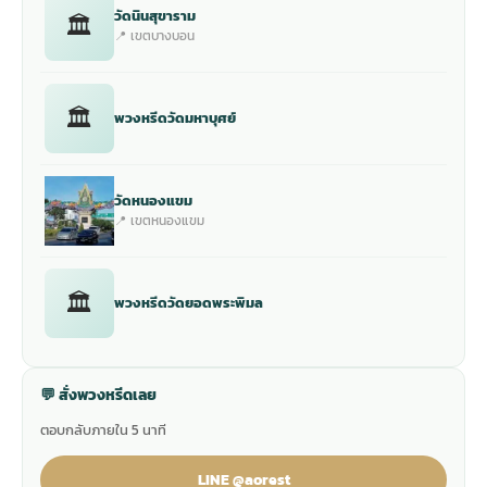
วัดนินสุขาราม
🏛
📍 เขตบางบอน
🏛
พวงหรีดวัดมหาบุศย์
วัดหนองแขม
📍 เขตหนองแขม
🏛
พวงหรีดวัดยอดพระพิมล
💬 สั่งพวงหรีดเลย
ตอบกลับภายใน 5 นาที
LINE @aorest