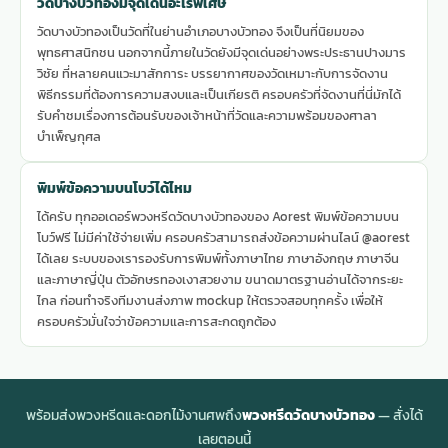
วัดบางบัวทองมีจุดเด่นอะไรพิเศษ
วัดบางบัวทองเป็นวัดที่ในย่านอำเภอบางบัวทอง จึงเป็นที่นิยมของ
พุทธศาสนิกชน นอกจากนี้ภายในวัดยังมีจุดเด่นอย่างพระประธานปางมาร
วิชัย ที่หลายคนแวะมาสักการะ บรรยากาศของวัดเหมาะกับการจัดงาน
พิธีกรรมที่ต้องการความสงบและเป็นเกียรติ ครอบครัวที่จัดงานที่นี่มักได้
รับคำชมเรื่องการต้อนรับของเจ้าหน้าที่วัดและความพร้อมของศาลา
บำเพ็ญกุศล
พิมพ์ข้อความบนโบว์ได้ไหม
ได้ครับ ทุกออเดอร์พวงหรีดวัดบางบัวทองของ Aorest พิมพ์ข้อความบน
โบว์ฟรี ไม่มีค่าใช้จ่ายเพิ่ม ครอบครัวสามารถส่งข้อความผ่านไลน์ @aorest
ได้เลย ระบบของเรารองรับการพิมพ์ทั้งภาษาไทย ภาษาอังกฤษ ภาษาจีน
และภาษาญี่ปุ่น ตัวอักษรทองเงาสวยงาม ขนาดมาตรฐานอ่านได้จากระยะ
ไกล ก่อนทำจริงทีมงานส่งภาพ mockup ให้ตรวจสอบทุกครั้ง เพื่อให้
ครอบครัวมั่นใจว่าข้อความและการสะกดถูกต้อง
พร้อมส่งพวงหรีดและดอกไม้งานศพถึง
พวงหรีดวัดบางบัวทอง
— สั่งได้
เลยตอนนี้