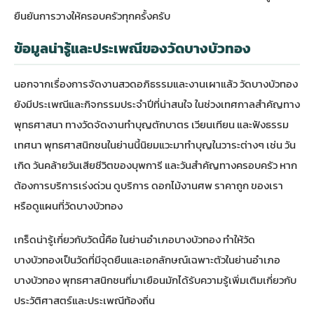
ยืนยันการวางให้ครอบครัวทุกครั้งครับ
ข้อมูลน่ารู้และประเพณีของวัดบางบัวทอง
นอกจากเรื่องการจัดงานสวดอภิธรรมและงานเผาแล้ว วัดบางบัวทอง
ยังมีประเพณีและกิจกรรมประจำปีที่น่าสนใจ ในช่วงเทศกาลสำคัญทาง
พุทธศาสนา ทางวัดจัดงานทำบุญตักบาตร เวียนเทียน และฟังธรรม
เทศนา พุทธศาสนิกชนในย่านนี้นิยมแวะมาทำบุญในวาระต่างๆ เช่น วัน
เกิด วันคล้ายวันเสียชีวิตของบุพการี และวันสำคัญทางครอบครัว หาก
ต้องการบริการเร่งด่วน ดูบริการ
ดอกไม้งานศพ ราคาถูก
ของเรา
หรือ
ดูแผนที่วัดบางบัวทอง
เกร็ดน่ารู้เกี่ยวกับวัดนี้คือ ในย่านอำเภอบางบัวทอง ทำให้วัด
บางบัวทองเป็นวัดที่มีจุดยืนและเอกลักษณ์เฉพาะตัวในย่านอำเภอ
บางบัวทอง พุทธศาสนิกชนที่มาเยือนมักได้รับความรู้เพิ่มเติมเกี่ยวกับ
ประวัติศาสตร์และประเพณีท้องถิ่น