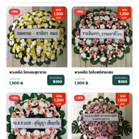
-19%
-19%
พวงหรีด วัดจอมสุดาราม
พวงหรีด วัดโบสถ์สามเสน
มัดจำเพียง
มัดจำเพียง
1,600
฿
1,600
฿
฿260
฿260
1,300
฿
1,300
฿
-19%
-17%