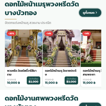
ดอกไม้หน้าเมรุพวงหรีดวัด
บางบัวทอง
ดูทั้งหมด
จัดตกแต่งหน้าเมรุ สวยงาม ประณีต
-20%
-14%
-14%
พวงหรีด วัดสวัสดิ์วารีสีมา
ดอกไม้หน้าเมรุ วัดราชประดิ
ดอกไม้หน้าเมรุ วัด
ราม
ษ
สามพระยา
มัดจำเพียง
มัดจำเพียง
ม
12,500
฿
17,500
฿
17,500
฿
฿2,000
฿3,000
฿
10,000
฿
15,000
฿
15,000
฿
ดอกไม้งานศพพวงหรีดวัด