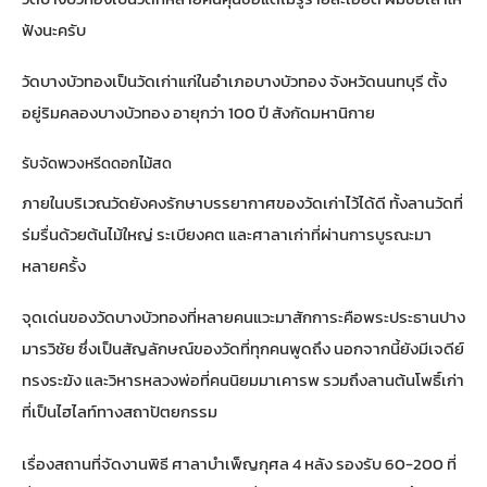
ฟังนะครับ
วัดบางบัวทองเป็นวัดเก่าแก่ในอำเภอบางบัวทอง จังหวัดนนทบุรี ตั้ง
อยู่ริมคลองบางบัวทอง อายุกว่า 100 ปี สังกัดมหานิกาย
รับจัดพวงหรีดดอกไม้สด
ภายในบริเวณวัดยังคงรักษาบรรยากาศของวัดเก่าไว้ได้ดี ทั้งลานวัดที่
ร่มรื่นด้วยต้นไม้ใหญ่ ระเบียงคต และศาลาเก่าที่ผ่านการบูรณะมา
หลายครั้ง
จุดเด่นของวัดบางบัวทองที่หลายคนแวะมาสักการะคือพระประธานปาง
มารวิชัย ซึ่งเป็นสัญลักษณ์ของวัดที่ทุกคนพูดถึง นอกจากนี้ยังมีเจดีย์
ทรงระฆัง และวิหารหลวงพ่อที่คนนิยมมาเคารพ รวมถึงลานต้นโพธิ์เก่า
ที่เป็นไฮไลท์ทางสถาปัตยกรรม
เรื่องสถานที่จัดงานพิธี ศาลาบำเพ็ญกุศล 4 หลัง รองรับ 60-200 ที่