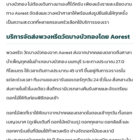
บางบัวทอง ไม่ต้องเดินทางมาเองก็ได้ครับ เพียงแจ้งรายละเอียดงาน
ทาง Aorest จัดส่งและวางหน้าศาลาให้พร้อมส่งรูปยืนยันให้ทุกครั้ง
เป็นความสะดวกที่หลายครอบครัวเลือกใช้บริการของเรา
บริการจัดส่งพวงหรีดวัดบางบัวทองโดย Aorest
พวงหรีด วัดบางบัวทองจาก Aorest ส่งจากปากคลองตลาดถึงศาลา
บำเพ็ญกุศลในอำเภอบางบัวทอง นนทบุรี ระยะทางประมาณ 27.0
กิโลเมตร ใช้เวลาเดินทางประมาณ 45 นาที ขึ้นอยู่กับการจราจรใน
แต่ละช่วงเวลา ทีมงานของเรารับออเดอร์ทุกวัน 24 ชั่วโมง สั่งกลางวัน
ส่งภายในชั่วโมงเดียว สั่งดึกเรามีเวรกลางคืนรับสายและจัดเตรียม
ดอกไม้ให้ทันก่อนพิธีตอนเช้า
ดอกไม้สดที่เราใช้คัดมาจากปากคลองตลาดในตอนเช้าทุกวัน ทั้งดอก
เบญจมาศ (ดูเพิ่มเติมที่
ดอกไม้หน้าเมรุ
) ดอกกุหลาบ ดอกลิลลี่ และ
ดอกคาร์เนชั่นที่นิยมใช้ทำพวงหรีด ช่างจัดดอกไม้ของเรามี
ประสบการณ์มากกว่า 10 ปี จัดวงพวงหรีดอย่างประณีต ดอกแน่น ใบ