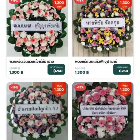
-19%
-19%
พวงหรีด วัดสวัสดิ์วารีสีมาราม
พวงหรีด วัดแก้วฟ้าจุฬามณี
มัดจำเพียง
มัดจำเพียง
1,600
฿
1,600
฿
฿260
฿260
1,300
฿
1,300
฿
-19%
-19%