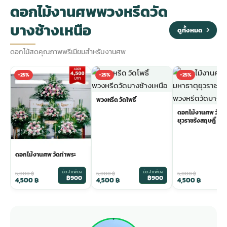
ดอกไม้งานศพพวงหรีดวัด
บางช้างเหนือ
ดูทั้งหมด
ดอกไม้สดคุณภาพพรีเมียมสำหรับงานศพ
-25%
-25%
-25%
พวงหรีด วัดโพธิ์
ดอกไม้งานศพ วัดม
ยุวราชรังสฤษฎิ์
ดอกไม้งานศพ วัดท่าพระ
มัดจำเพียง
มัดจำเพียง
ม
6,000
฿
6,000
฿
6,000
฿
฿900
฿900
4,500
฿
4,500
฿
4,500
฿