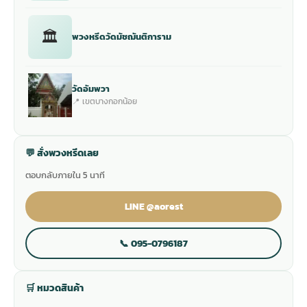
🏛
พวงหรีดวัดมัชฌันติการาม
วัดอัมพวา
📍 เขตบางกอกน้อย
💬 สั่งพวงหรีดเลย
ตอบกลับภายใน 5 นาที
LINE @aorest
📞 095-0796187
🛒 หมวดสินค้า