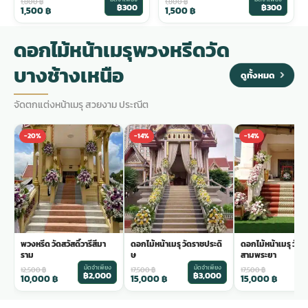
1,800
฿
1,800
฿
฿300
฿300
1,500
฿
1,500
฿
ดอกไม้หน้าเมรุพวงหรีดวัด
บางช้างเหนือ
ดูทั้งหมด
จัดตกแต่งหน้าเมรุ สวยงาม ประณีต
-20%
-14%
-14%
พวงหรีด วัดสวัสดิ์วารีสีมา
ดอกไม้หน้าเมรุ วัดราชประดิ
ดอกไม้หน้าเมรุ วัด
ราม
ษ
สามพระยา
มัดจำเพียง
มัดจำเพียง
ม
12,500
฿
17,500
฿
17,500
฿
฿2,000
฿3,000
฿
10,000
฿
15,000
฿
15,000
฿