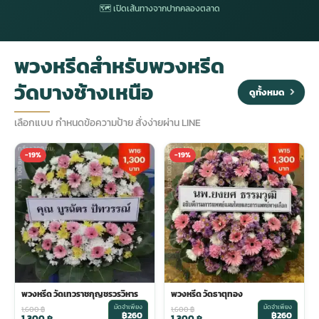
🗺 เปิดเส้นทางจากปากคลองตลาด
ประดับเมรุ
ดอกไม้งานศพ กรุงเทพ
พวงหรีดดอกไม้สด ราคาถูก
พวงหรีดสำหรับพวงหรีด
เมรุ ออนไลน์
ดอกไม้งานศพ ปากคลองตลาด
สั่งพวงหรีด ออนไลน์
วัดบางช้างเหนือ
ดูทั้งหมด
เมรุ ส่งด่วน
ร้านดอกไม้งานศพ ใกล้ฉัน
ส่งพวงหรีด ด่วน กรุงเทพ
เลือกแบบ กำหนดข้อความป้าย สั่งง่ายผ่าน LINE
-19%
-19%
หน้าเมรุ กรุงเทพ
ดอกไม้งานศพ ราคาถูก
ร้านพวงหรีด กรุงเทพ ส่งฟรี
จัดดอกไม้งานศพ ราคา
พวงหรีด ปากคลองตลาด ราคา
ดอกไม้งานศพ ส่งฟรี
พวงหรีด ส่งด่วน วันนี้
พวงหรีด วัดเทวราชกุญชรวรวิหาร
พวงหรีด วัดธาตุทอง
ดอกไม้งานศพ ออนไลน์
มัดจำเพียง
มัดจำเพียง
1,600
฿
1,600
฿
฿260
฿260
1,300
฿
1,300
฿