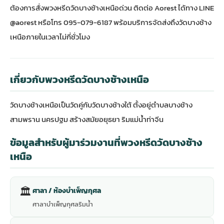
ต้องการสั่งพวงหรีดวัดบางช้างเหนือด่วน ติดต่อ Aorest ได้ทาง LINE
@aorest หรือโทร 095-079-6187 พร้อมบริการจัดส่งถึงวัดบางช้าง
เหนือภายในเวลาไม่กี่ชั่วโมง
เกี่ยวกับพวงหรีดวัดบางช้างเหนือ
วัดบางช้างเหนือเป็นวัดคู่กับวัดบางช้างใต้ ตั้งอยู่ตำบลบางช้าง
สามพราน นครปฐม สร้างสมัยอยุธยา ริมแม่น้ำท่าจีน
ข้อมูลสำหรับผู้มาร่วมงานที่พวงหรีดวัดบางช้าง
เหนือ
🏛
ศาลา / ห้องบำเพ็ญกุศล
ศาลาบำเพ็ญกุศลริมน้ำ