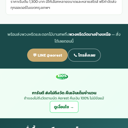
ราคาเริ่มต้น 1,300 บาท มีให้เลือกหลายขนาดและหลายสไตล์ ฟรีค่าจัดส่ง
ทุกออเดอร์ในเขตกรุงเทพฯ
พร้อมส่งพวงหรีดและดอกไม้งานศพถึง
พวงหรีดวัดบางช้างเหนือ
— สั่ง
ได้เลยตอนนี้
💬 LINE @aorest
📞 โทรสั่งเลย
100%
MONEY BACK
การันตี ส่งไม่ถึงวัด คืนเงินเต็มจำนวน
ถ้าของไม่ถึงวัดตามนัด Aorest คืนเงิน 100% ไม่มีข้อแม้
ดูเงื่อนไข →