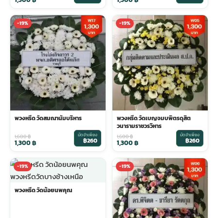
พวงดอกไม้งานศพ
-19%
-19%
tpdecorate ปูพื้น
พวงหรีด วัดสมณานัมบริหาร
พวงหรีด วัดเบญจมบพิตรดุสิต
วนารามราชวรวิหาร
มัดจำเพียง
มัดจำเพียง
1,600
฿
1,600
฿
฿260
฿260
1,300
฿
1,300
฿
-19%
-19%
พวงหรีด วัดน้อยนพคุณ