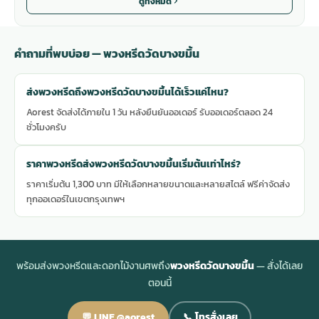
ดูทั้งหมด
คำถามที่พบบ่อย — พวงหรีดวัดบางขมิ้น
ส่งพวงหรีดถึงพวงหรีดวัดบางขมิ้นได้เร็วแค่ไหน?
Aorest จัดส่งได้ภายใน 1 วัน หลังยืนยันออเดอร์ รับออเดอร์ตลอด 24
ชั่วโมงครับ
ราคาพวงหรีดส่งพวงหรีดวัดบางขมิ้นเริ่มต้นเท่าไหร่?
ราคาเริ่มต้น 1,300 บาท มีให้เลือกหลายขนาดและหลายสไตล์ ฟรีค่าจัดส่ง
ทุกออเดอร์ในเขตกรุงเทพฯ
พร้อมส่งพวงหรีดและดอกไม้งานศพถึง
พวงหรีดวัดบางขมิ้น
— สั่งได้เลย
ตอนนี้
💬 LINE @aorest
📞 โทรสั่งเลย