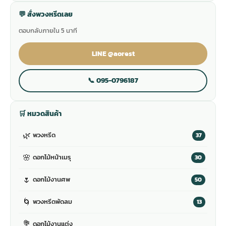
💬 สั่งพวงหรีดเลย
ตอบกลับภายใน 5 นาที
LINE @aorest
📞 095-0796187
🛒 หมวดสินค้า
🌿
พวงหรีด
37
🌸
ดอกไม้หน้าเมรุ
30
🌷
ดอกไม้งานศพ
50
🌀
พวงหรีดพัดลม
13
💐
ดอกไม้งานแต่ง