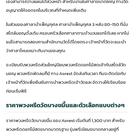
เองสามารถวางแผนได้ล่วงหน้า สำหรับงานในศาลาขนาดใหญ่ ทางวัด
อนุญาตให้จอดรถในบริเวณที่กำหนดเพิ่มเติม
ในส่วนของศาลาบำเพ็ญกุศล ศาลาบำเพ็ญกุศล 3 หลัง 80-150 ที่นั่ง
สไตล์มอญดั้งเดิม ครอบครัวเลือกศาลาตามจำนวนแขกได้เลย หากไม่
แน่ใจสามารถสอบถามสำนักงานวัดได้โดยตรง เจ้าหน้าที่วัดจะแนะนำ
ว่าศาลาไหนเหมาะกับงานของคุณ
ระเบียบรับพวงหรีดส่วนใหญ่นิยมพวงหรีดดอกไม้สดเข้ากับสไตล์วัด
มอญ พวงหรีดพัดลมก็มี ทาง Aorest จัดส่งทันเวลา ทีมจะติดต่อกับ
เจ้าหน้าที่วัดเพื่อยืนยันการนำพวงหรีดเข้าวัดและจัดวางให้เรียบร้อย
ก่อนเริ่มพิธี
ราคาพวงหรีดวัดบางขมิ้นและตัวเลือกแบบต่างๆ
ราคาพวงหรีดวัดบางขมิ้น ของ Aorest เริ่มต้นที่ 1,300 บาท สำหรับ
พวงหรีดดอกไม้สดขนาดมาตรฐาน รุ่นพรีเมียมขนาดกลางอยู่ที่