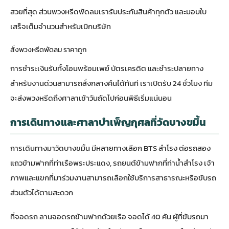
สวยที่สุด ส่วนพวงหรีดพัดลมเรารับประกันสินค้าทุกตัว และมอบใบ
เสร็จเต็มจำนวนสำหรับเบิกบริษัท
สั่งพวงหรีดพัดลม ราคาถูก
การชำระเงินรับทั้งโอนพร้อมเพย์ บัตรเครดิต และชำระปลายทาง
สำหรับงานด่วนสามารถสั่งกลางคืนได้ทันที เราเปิดรับ 24 ชั่วโมง ทีม
จะส่งพวงหรีดถึงศาลาเช้าวันถัดไปก่อนพิธีเริ่มแน่นอน
การเดินทางและศาลาบำเพ็ญกุศลที่วัดบางขมิ้น
การเดินทางมาวัดบางขมิ้น มีหลายทางเลือก BTS สำโรง ต่อรถสอง
แถวข้ามฟากที่ท่าเรือพระประแดง, รถยนต์ข้ามฟากที่ท่าน้ำสำโรง เจ้า
ภาพและแขกที่มาร่วมงานสามารถเลือกใช้บริการสาธารณะหรือขับรถ
ส่วนตัวได้ตามสะดวก
ที่จอดรถ ลานจอดรถข้ามฟากด้วยเรือ จอดได้ 40 คัน ผู้ที่ขับรถมา