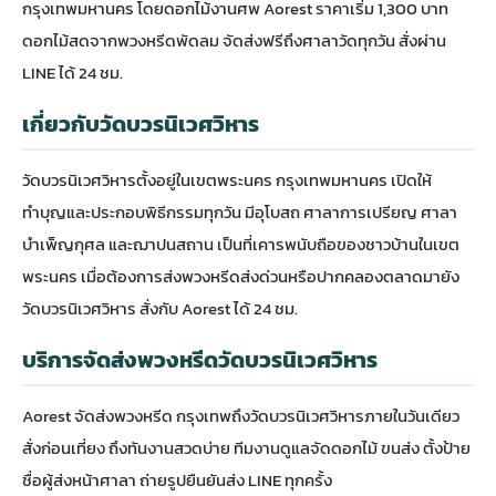
กรุงเทพมหานคร โดย
ดอกไม้งานศพ
Aorest ราคาเริ่ม 1,300 บาท
ดอกไม้สดจาก
พวงหรีดพัดลม
จัดส่งฟรีถึงศาลาวัดทุกวัน สั่งผ่าน
LINE ได้ 24 ชม.
เกี่ยวกับวัดบวรนิเวศวิหาร
วัดบวรนิเวศวิหาร
ตั้งอยู่ในเขตพระนคร กรุงเทพมหานคร เปิดให้
ทำบุญและประกอบพิธีกรรมทุกวัน มีอุโบสถ ศาลาการเปรียญ ศาลา
บำเพ็ญกุศล และฌาปนสถาน เป็นที่เคารพนับถือของชาวบ้านในเขต
พระนคร เมื่อต้องการส่ง
พวงหรีดส่งด่วน
หรือ
ปากคลองตลาด
มายัง
วัดบวรนิเวศวิหาร สั่งกับ Aorest ได้ 24 ชม.
บริการจัดส่งพวงหรีดวัดบวรนิเวศวิหาร
Aorest จัดส่ง
พวงหรีด กรุงเทพ
ถึงวัดบวรนิเวศวิหารภายในวันเดียว
สั่งก่อนเที่ยง ถึงทันงานสวดบ่าย ทีมงานดูแลจัดดอกไม้ ขนส่ง ตั้งป้าย
ชื่อผู้ส่งหน้าศาลา ถ่ายรูปยืนยันส่ง LINE ทุกครั้ง