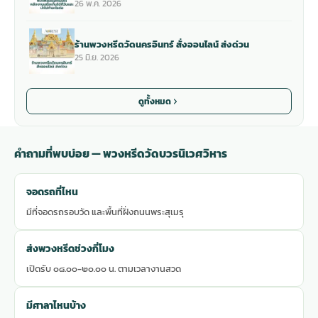
26 พ.ค. 2026
ร้านพวงหรีดวัดนครอินทร์ สั่งออนไลน์ ส่งด่วน
25 มิ.ย. 2026
ดูทั้งหมด
คำถามที่พบบ่อย — พวงหรีดวัดบวรนิเวศวิหาร
จอดรถที่ไหน
มีที่จอดรถรอบวัด และพื้นที่ฝั่งถนนพระสุเมรุ
ส่งพวงหรีดช่วงกี่โมง
เปิดรับ ๐๘.๐๐-๒๐.๐๐ น. ตามเวลางานสวด
มีศาลาไหนบ้าง