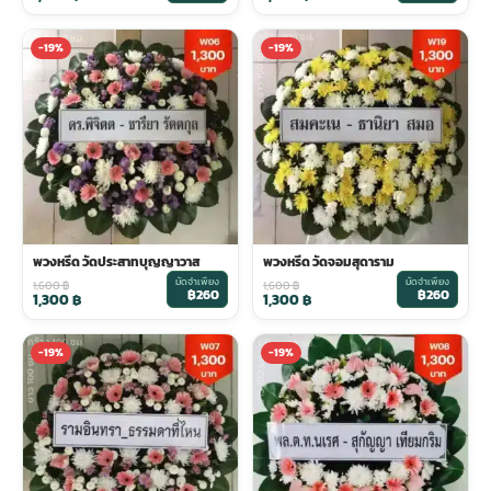
-19%
-19%
พวงหรีด วัดประสาทบุญญาวาส
พวงหรีด วัดจอมสุดาราม
มัดจำเพียง
มัดจำเพียง
1,600
฿
1,600
฿
฿260
฿260
1,300
฿
1,300
฿
-19%
-19%