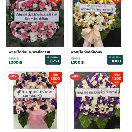
พวงหรีด วัดประชาระบือธรรม
พวงหรีด วัดคณิกาผล
มัดจำเพียง
มัดจำเพียง
1,600
฿
1,800
฿
฿260
฿300
1,300
฿
1,500
฿
-17%
-17%