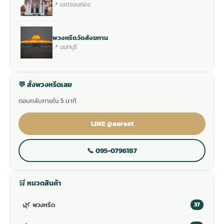
📍 เขตจอมทอง
พวงหรีดวัดสังฆทาน
📍 นนทบุรี
💬 สั่งพวงหรีดเลย
ตอบกลับภายใน 5 นาที
LINE @aorest
📞 095-0796187
🛒 หมวดสินค้า
🌿
พวงหรีด
37