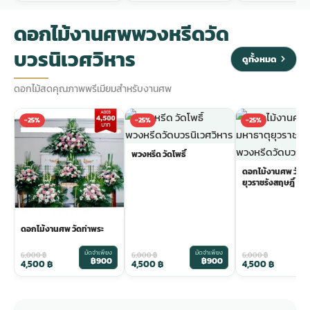
ดอกไม้งานศพพวงหรีดวัด
บวรนิเวศวิหาร
ดูทั้งหมด
ดอกไม้สดคุณภาพพรีเมียมสำหรับงานศพ
-25%
-25%
-25%
พวงหรีด วัดโพธิ์
ดอกไม้งานศพ วัดม
ยุวราชรังสฤษฎิ์
ดอกไม้งานศพ วัดท่าพระ
มัดจำเพียง
มัดจำเพียง
ม
6,000
฿
6,000
฿
6,000
฿
฿900
฿900
4,500
฿
4,500
฿
4,500
฿