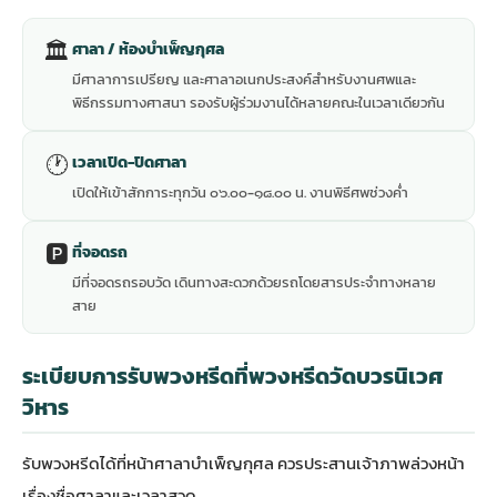
🏛
ศาลา / ห้องบำเพ็ญกุศล
มีศาลาการเปรียญ และศาลาอเนกประสงค์สำหรับงานศพและ
พิธีกรรมทางศาสนา รองรับผู้ร่วมงานได้หลายคณะในเวลาเดียวกัน
🕐
เวลาเปิด-ปิดศาลา
เปิดให้เข้าสักการะทุกวัน ๐๖.๐๐-๑๘.๐๐ น. งานพิธีศพช่วงค่ำ
🅿️
ที่จอดรถ
มีที่จอดรถรอบวัด เดินทางสะดวกด้วยรถโดยสารประจำทางหลาย
สาย
ระเบียบการรับพวงหรีดที่พวงหรีดวัดบวรนิเวศ
วิหาร
รับพวงหรีดได้ที่หน้าศาลาบำเพ็ญกุศล ควรประสานเจ้าภาพล่วงหน้า
เรื่องชื่อศาลาและเวลาสวด