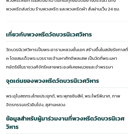
พวงหรีดคือการแสดงน้ำใจ ดอกไม้ทุกช่อจัดอย่างประณีต มีทั้ง
พวงหรีดส่งด่วน
ร้านพวงหรีด
และพวงหรีดผ้า สั่งผ่านเว็บ 24 ชม.
เกี่ยวกับพวงหรีดวัดบวรนิเวศวิหาร
วัดบวรนิเวศวิหารเป็นพระอารามหลวงชั้นเอก สร้างขึ้นในสมัยรัชกาลที่
๓ โดยสมเด็จพระบวรราชเจ้ามหาศักดิพลเสพ เป็นวัดที่พระมหา
กษัตริย์ในราชวงศ์จักรีหลายพระองค์เคยผนวชและจำพรรษา
จุดเด่นของพวงหรีดวัดบวรนิเวศวิหาร
พระอุโบสถทรงไทยประยุกต์, พระพุทธชินสีห์, พระไพรีพินาศ, ภาพ
จิตรกรรมขรัวอินโข่ง, สุสานหลวง
ข้อมูลสำหรับผู้มาร่วมงานที่พวงหรีดวัดบวรนิเวศ
วิหาร