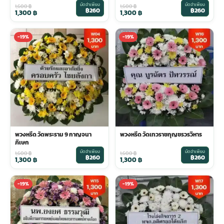
มัดจำเพียง
มัดจำเพียง
1,600
฿
1,600
฿
฿260
฿260
1,300
฿
1,300
฿
พวงดอกไม้งานศพ
-19%
-19%
tpdecorate ปูพื้น
พวงหรีด วัดพระราม 9 กาญจนา
พวงหรีด วัดเทวราชกุญชรวรวิหาร
ภิเษก
มัดจำเพียง
มัดจำเพียง
1,600
฿
1,600
฿
฿260
฿260
1,300
฿
1,300
฿
-19%
-19%