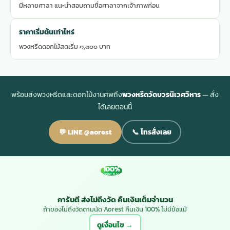
มีหลายศาลา แนะนำสอบถามชื่อศาลาจากเจ้าภาพก่อน
ราคาเริ่มต้นเท่าไหร่
พวงหรีดดอกไม้สดเริ่ม ๑,๓๐๐ บาท
พร้อมส่งพวงหรีดและดอกไม้งานศพถึง
พวงหรีดวัดบวรนิเวศวิหาร
— สั่ง
ได้เลยตอนนี้
💬 LINE @aorest
📞 โทรสั่งเลย
100%
MONEY BACK
การันตี ส่งไม่ถึงวัด คืนเงินเต็มจำนวน
ถ้าของไม่ถึงวัดตามนัด Aorest คืนเงิน 100% ไม่มีข้อแม้
ดูเงื่อนไข →