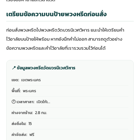
เตรียมข้อความบนป้ายพวงหรีดก่อนสั่ง
ก่อนสั่งพวงหรีดไปพวงหรีดวัดบวรนิเวศวิหาร แนะนำให้เตรียมคำ
ไว้อาลัยบนป้ายให้พร้อม หากยังนึกคำไม่ออก สามารถดู
ตัวอย่าง
ข้อความพวงหรีดและคำไว้อาลัย
ที่เรารวบรวมไว้ก่อนได้
📍 ข้อมูลพวงหรีดวัดบวรนิเวศวิหาร
เขต:
เขตพระนคร
พื้นที่:
พระนคร
🕐 เวลาศาลา:
เปิดให้เ…
ห่างจากร้าน:
2.8 กม.
ส่งถึงใน:
15
ค่าจัดส่ง:
ฟรี