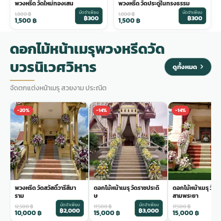
พวงหรีด วัดใหม่ทองเสน
พวงหรีด วัดประดู่ในทรงธรรม
มัดจำเพียง
มัดจำเพียง
1,800
฿
1,800
฿
฿300
฿300
1,500
฿
1,500
฿
ดอกไม้หน้าเมรุพวงหรีดวัด
บวรนิเวศวิหาร
ดูทั้งหมด
จัดตกแต่งหน้าเมรุ สวยงาม ประณีต
-20%
-14%
-14%
พวงหรีด วัดสวัสดิ์วารีสีมา
ดอกไม้หน้าเมรุ วัดราชประดิ
ดอกไม้หน้าเมรุ วัด
ราม
ษ
สามพระยา
มัดจำเพียง
มัดจำเพียง
ม
12,500
฿
17,500
฿
17,500
฿
฿2,000
฿3,000
฿
10,000
฿
15,000
฿
15,000
฿