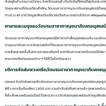
ตั้งอยู่ในอำเภอบางบัวทอง จังหวัดนนทบุรี เป็นวัดจีนที่ใหญ่ที่สุดใน
วัดและสถานที่ท่องเที่ยวสำคัญ วัดบรมราชากาญจนาภิเษกอนุสรณ์ตั้งอย
ทางราว 45 นาที ข้อมูลเพิ่มเติมเกี่ยวกับวัดสามารถอ่านได้จาก
Wikipedia
ศาลาและเมรุของวัดบรมราชากาญจนาภิเษกอนุสรณ์
วัดบรมราชากาญจนาภิเษกอนุสรณ์มีศาลาบำเพ็ญกุศลแบบจีน รองรับงานพิ
กาญจนาภิเษก การจัดพวงหรีดที่วัดบรมราชากาญจนาภิเษกอนุสรณ์ควรเลือก
มาแล้วหลายครั้งจึงทราบรายละเอียดดี หากต้องการ
พวงหรีดดอกไม้สด
สามารถเลือกชมแบบต่าง ๆ ได้ที่เว็บไซต์ของเรา
บริการจัดส่งพวงหรีดวัดบรมราชากาญจนาภิเษกอนุ
Aorest รับจัดส่งพวงหรีดวัดบรมราชากาญจนาภิเษกอนุสรณ์ครบทุกรูปแบ
พิธี ราคาเริ่มต้นเพียง 1,300 บาท รวมค่าจัดส่งถึงศาลาแล้ว ทุกพวงหรี
ก็สั่ง
สั่งพวงหรีดออนไลน์
ได้สะดวก เราจัดส่งแทนคุณพร้อมถ่ายรูปยืนยั