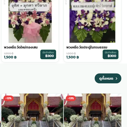
พวงหรีด วัดใหม่ทองเสน
พวงหรีด วัดประดู่ในทรงธรรม
มัดจำเพียง
มัดจำเพียง
1,800
฿
1,800
฿
฿300
฿300
1,500
฿
1,500
฿
ดูทั้งหมด
-13%
-13%