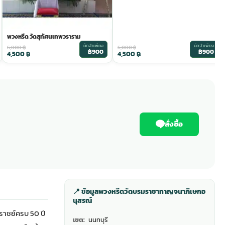
พวงหรีด วัดสุทัศนเทพวราราม
มัดจำเพียง
มัดจำเพียง
6,000
฿
6,000
฿
฿900
฿900
4,500
฿
4,500
฿
สั่งซื้อ
📍 ข้อมูลพวงหรีดวัดบรมราชากาญจนาภิเษกอ
นุสรณ์
งราชย์ครบ 50 ปี
เขต:
นนทบุรี