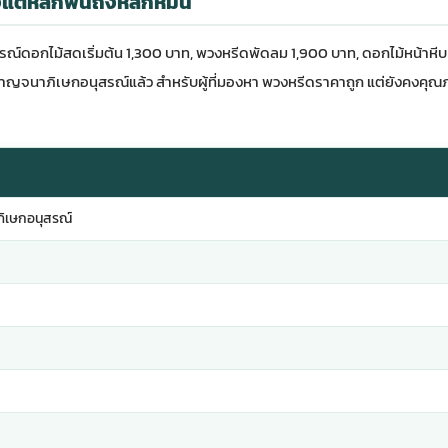
ต่หลักพันถึงหลักหมื่น
อกไม้สดเริ่มต้น 1,300 บาท, พวงหรีดพัดลม 1,900 บาท, ดอกไม้หน้าหีบ
กาญจนาภิเษกอนุสรณ์แล้ว สำหรับผู้ที่มองหา
พวงหรีดราคาถูก
แต่ยังคงคุณ
า
ิเษกอนุสรณ์