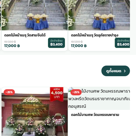
ดอกไม้หน้าเมรุ วัดสามจีนใต้
ดอกไม้หน้าเมรุ วัดอุภัยราชบำรุง
มัดจำเพียง
มัดจำเพียง
19,500
฿
19,500
฿
฿3,400
฿3,400
17,000
฿
17,000
฿
ดูทั้งหมด
-25%
-25%
ดอกไม้งานศพ วัดมหรรณพาราม