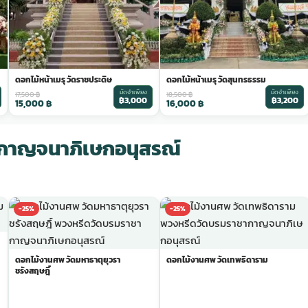
ดอกไม้หน้าเมรุ วัดราชประดิษ
ดอกไม้หน้าเมรุ วัดสุนทรธรรม
มัดจำเพียง
มัดจำเพียง
17,500
฿
18,500
฿
฿3,000
฿3,200
15,000
฿
16,000
฿
กาญจนาภิเษกอนุสรณ์
-25%
-25%
ดอกไม้งานศพ วัดมหาธาตุยุวรา
ดอกไม้งานศพ วัดเทพธิดาราม
ชรังสฤษฎิ์