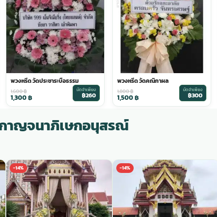
พวงหรีด วัดประชาระบือธรรม
พวงหรีด วัดคณิกาผล
มัดจำเพียง
มัดจำเพียง
1,600
฿
1,800
฿
฿260
฿300
1,300
฿
1,500
฿
ากาญจนาภิเษกอนุสรณ์
-14%
-14%