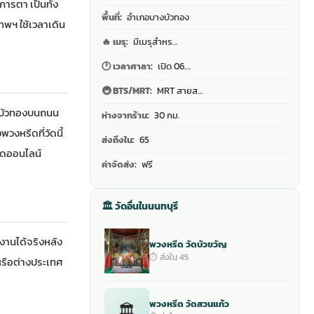
ารตา เป็นทั้ง
พื้นที่:
อำเภอบางบัวทอง
พฯ ใช้เวลาเดิน
🔥 เมรุ:
มีเมรุสำหร…
🕐 เวลาศาลา:
เปิด 06.…
🚇 BTS/MRT:
MRT สายส…
างบัวทองบนถนน
ห่างจากร้าน:
30 กม.
งหรีดที่วัดนี้
ส่งถึงใน:
65
ีดออนไลน์
ค่าจัดส่ง:
ฟรี
🏛 วัดอื่นในนนทบุรี
ช้งานได้จริงหลัง
พวงหรีด วัดบัวขวัญ
⏱ ส่งใน 45
ดหรือต่างประเทศ
พวงหรีด วัดสวนแก้ว
🏛