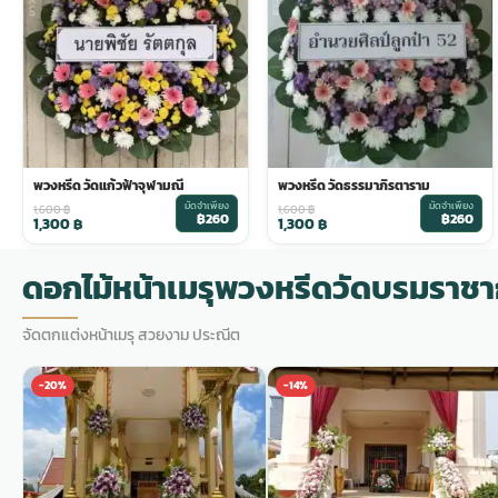
พวงดอกไม้งานศพ
tpdecorate ปูพื้น
พวงหรีด วัดแก้วฟ้าจุฬามณี
พวงหรีด วัดธรรมาภิรตาราม
มัดจำเพียง
มัดจำเพียง
1,600
฿
1,600
฿
฿260
฿260
1,300
฿
1,300
฿
ดอกไม้หน้าเมรุพวงหรีดวัดบรมราช
จัดตกแต่งหน้าเมรุ สวยงาม ประณีต
-20%
-14%