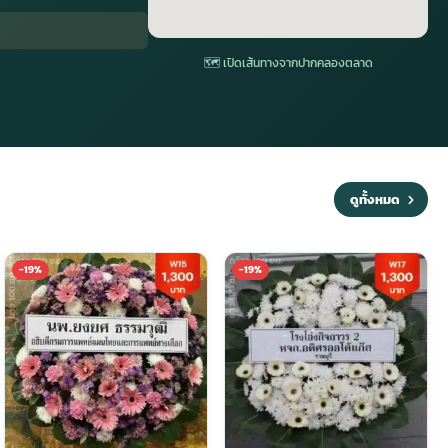
🗺 เปิดเส้นทางจากปากคลองตลาด
ดูทั้งหมด
-19%
-19%