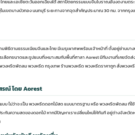
ประเทศไทยและเอเชียตะวันออกเฉียงใต้ สถาปัตยกรรมแบบจีนโบราณอันงดงามตระก
ู่ในเขตบางบัวทอง นนทบุรี ระยะทางจากจุดสำคัญประมาณ 30 กม. จากกรุงเท
ธีตามธรรมเนียมจีนและไทย มีเมรุเผาศพพร้อมเจ้าหน้าที่ ตั้งอยู่ย่านบ
ขนาดและรูปแบบที่เหมาะสมกับพื้นที่ศาลา Aorest มีทีมงานที่เคยจัดส่งพว
พวงหรีดพัดลม
พวงหรีด กรุงเทพ
ร้านพวงหรีด
พวงหรีดราคาถูก
สั่งพวงหร
สรณ์ โดย Aorest
บ ไม่ว่าจะเป็น
พวงหรีดดอกไม้สด
แบบมาตรฐาน หรือ
พวงหรีดพัดลม
ที่ใ
ดประกันความสดของดอกไม้ หากมีปัญหาเราเปลี่ยนใหม่ให้ทันที อยู่ต่างจังหวั
น