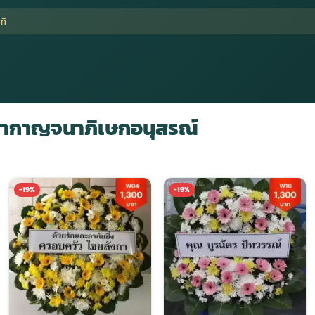
ที
ชากาญจนาภิเษกอนุสรณ์
-19%
-19%