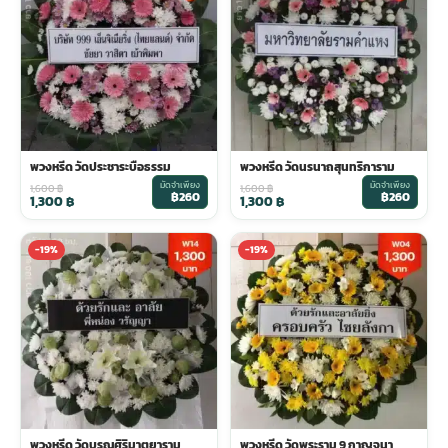
พวงดอกไม้งานศพ
tpdecorate ปูพื้น
พวงหรีด วัดประชาระบือธรรม
พวงหรีด วัดนรนาถสุนทริการาม
มัดจำเพียง
มัดจำเพียง
1,600
฿
1,600
฿
฿260
฿260
1,300
฿
1,300
฿
-19%
-19%
พวงหรีด วัดบุรณศิริมาตยาราม
พวงหรีด วัดพระราม 9 กาญจนา