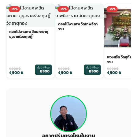
-25%
-25%
-25%
ดอกไม้งานศพ วัดเทพธิดา
ราม
ดอกไม้งานศพ วัดมหาธาตุ
ยุวราชรังสฤษฎิ์
พวงหรีด วัดสุทัศน
ราม
มัดจำเพียง
มัดจำเพียง
ม
6,000
฿
6,000
฿
6,000
฿
฿900
฿900
4,500
฿
4,500
฿
4,500
฿
อยากปรับตรงไหนในงาน