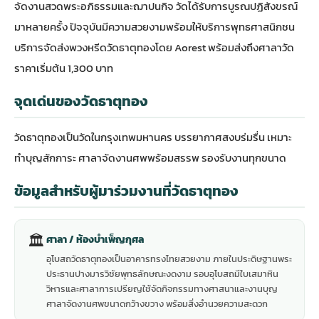
จัดงานสวดพระอภิธรรมและฌาปนกิจ วัดได้รับการบูรณปฏิสังขรณ์
มาหลายครั้ง ปัจจุบันมีความสวยงามพร้อมให้บริการพุทธศาสนิกชน
บริการจัดส่งพวงหรีดวัดธาตุทองโดย Aorest พร้อมส่งถึงศาลาวัด
ราคาเริ่มต้น 1,300 บาท
จุดเด่นของวัดธาตุทอง
วัดธาตุทองเป็นวัดในกรุงเทพมหานคร บรรยากาศสงบร่มรื่น เหมาะ
ทำบุญสักการะ ศาลาจัดงานศพพร้อมสรรพ รองรับงานทุกขนาด
ข้อมูลสำหรับผู้มาร่วมงานที่วัดธาตุทอง
🏛
ศาลา / ห้องบำเพ็ญกุศล
อุโบสถวัดธาตุทองเป็นอาคารทรงไทยสวยงาม ภายในประดิษฐานพระ
ประธานปางมารวิชัยพุทธลักษณะงดงาม รอบอุโบสถมีใบเสมาหิน
วิหารและศาลาการเปรียญใช้จัดกิจกรรมทางศาสนาและงานบุญ
ศาลาจัดงานศพขนาดกว้างขวาง พร้อมสิ่งอำนวยความสะดวก