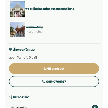
พวงหรีดวัดราชโอรสารามราชวรวิหาร
วัดหนองใหญ่
📍 เขตสายไหม
💬 สั่งพวงหรีดเลย
ตอบกลับภายใน 5 นาที
LINE @aorest
📞 095-0796187
🛒 หมวดสินค้า
🌿
พวงหรีด
37