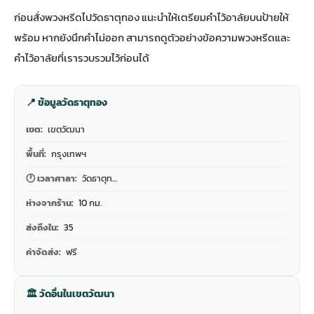
ก่อนสั่งพวงหรีดไปวัดธาตุทอง แนะนำให้เตรียมคำไว้อาลัยบนป้ายให้
พร้อม หากยังนึกคำไม่ออก สามารถดู
ตัวอย่างข้อความพวงหรีดและ
คำไว้อาลัย
ที่เรารวบรวมไว้ก่อนได้
📍 ข้อมูลวัดธาตุทอง
เขต:
เขตวัฒนา
พื้นที่:
กรุงเทพฯ
🕐 เวลาศาลา:
วัดธาตุท…
ห่างจากร้าน:
10 กม.
ส่งถึงใน:
35
ค่าจัดส่ง:
ฟรี
🏛 วัดอื่นในเขตวัฒนา