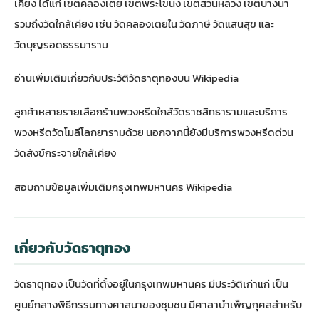
เคียง ได้แก่ เขตคลองเตย เขตพระโขนง เขตสวนหลวง เขตบางนา
รวมถึงวัดใกล้เคียง เช่น วัดคลองเตยใน วัดภาษี วัดแสนสุข และ
วัดบุญรอดธรรมาราม
อ่านเพิ่มเติมเกี่ยวกับ
ประวัติวัดธาตุทองบน Wikipedia
ลูกค้าหลายรายเลือก
ร้านพวงหรีดใกล้วัดราชสิทธาราม
และ
บริการ
พวงหรีดวัดโมลีโลกยาราม
ด้วย นอกจากนี้ยังมีบริการ
พวงหรีดด่วน
วัดสังข์กระจาย
ใกล้เคียง
สอบถามข้อมูลเพิ่มเติม
กรุงเทพมหานคร Wikipedia
เกี่ยวกับวัดธาตุทอง
วัดธาตุทอง เป็นวัดที่ตั้งอยู่ในกรุงเทพมหานคร มีประวัติเก่าแก่ เป็น
ศูนย์กลางพิธีกรรมทางศาสนาของชุมชน มีศาลาบำเพ็ญกุศลสำหรับ