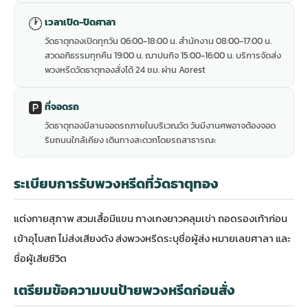
🕐
เวลาเปิด-ปิดศาลา
วัดธาตุทองเปิดทุกวัน 06:00-18:00 น. สำนักงาน 08:00-17:00 น.
สวดอภิธรรมทุกคืน 19:00 น. ฌาปนกิจ 15:00-16:00 น. บริการจัดส่ง
พวงหรีดวัดธาตุทองสั่งได้ 24 ชม. ผ่าน Aorest
🅿️
ที่จอดรถ
วัดธาตุทองมีลานจอดรถภายในบริเวณวัด วันมีงานศพอาจต้องจอด
ริมถนนใกล้เคียง เดินทางสะดวกโดยรถสาธารณะ
ระเบียบการรับพวงหรีดที่วัดธาตุทอง
แต่งกายสุภาพ สวมเสื้อมีแขน กางเกงยาวคลุมเข่า ถอดรองเท้าก่อน
เข้าอุโบสถ ไม่ส่งเสียงดัง ส่งพวงหรีดระบุชื่อผู้ส่ง หมายเลขศาลา และ
ชื่อผู้เสียชีวิต
เตรียมข้อความบนป้ายพวงหรีดก่อนสั่ง