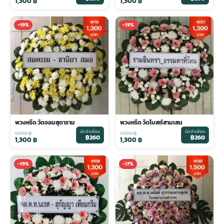
1,300
฿
1,300
฿
-19%
-19%
พวงหรีด วัดจอมสุดาราม
พวงหรีด วัดโบสถ์สามเสน
มัดจำเพียง
มัดจำเพียง
1,600
฿
1,600
฿
฿260
฿260
1,300
฿
1,300
฿
-19%
-17%