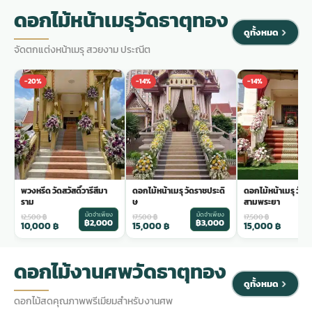
ดอกไม้หน้าเมรุวัดธาตุทอง
ดูทั้งหมด
จัดตกแต่งหน้าเมรุ สวยงาม ประณีต
-20%
-14%
-14%
พวงหรีด วัดสวัสดิ์วารีสีมา
ดอกไม้หน้าเมรุ วัดราชประดิ
ดอกไม้หน้าเมรุ วัด
ราม
ษ
สามพระยา
มัดจำเพียง
มัดจำเพียง
ม
12,500
฿
17,500
฿
17,500
฿
฿2,000
฿3,000
฿
10,000
฿
15,000
฿
15,000
฿
ดอกไม้งานศพวัดธาตุทอง
ดูทั้งหมด
ดอกไม้สดคุณภาพพรีเมียมสำหรับงานศพ