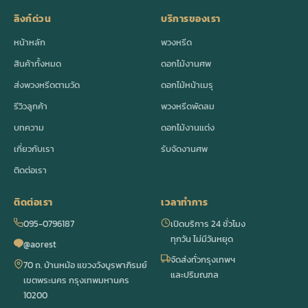
ลิงก์ด่วน
บริการของเรา
หน้าหลัก
พวงหรีด
สินค้าทั้งหมด
ดอกไม้งานศพ
ส่งพวงหรีดตามวัด
ดอกไม้หน้าเมรุ
รีวิวลูกค้า
พวงหรีดพัดลม
บทความ
ดอกไม้งานแต่ง
เกี่ยวกับเรา
รับจัดงานศพ
ติดต่อเรา
ติดต่อเรา
เวลาทำการ
095-0796187
เปิดบริการ 24 ชั่วโมง
ทุกวัน ไม่มีวันหยุด
@aorest
จัดส่งทั่วกรุงเทพฯ
70 ถ. บ้านหม้อ แขวงวังบูรพาภิรมย์
และปริมณฑล
เขตพระนคร กรุงเทพมหานคร
10200