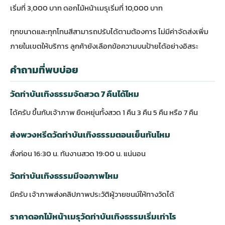
เริ่มที่ 3,000 บาท ดอกไม้หน้าเมรุเริ่มที่ 10,000 บาท
ทุกขนาดและทุกโทนสีสามารถปรับได้ตามต้องการ ไม่มีค่าจัดส่งเพิ่ม
ภายในเขตให้บริการ ลูกค้ายังเลือกข้อความบนป้ายได้อย่างอิสระ
คำถามที่พบบ่อย
วัดท่าบันเทิงธรรมจัดสวด 7 คืนได้ไหม
ได้ครับ ขึ้นกับเจ้าภาพ ยืดหยุ่นทั้งสวด 1 คืน 3 คืน 5 คืน หรือ 7 คืน
ส่งพวงหรีดวัดท่าบันเทิงธรรมตอนเย็นทันไหม
สั่งก่อน 16:30 น. ทันงานสวด 19:00 น. แน่นอน
วัดท่าบันเทิงธรรมมีจอภาพไหม
มีครับ เจ้าภาพส่งคลิปภาพประวัติผู้วายชนม์ให้ทางวัดได้
ราคาดอกไม้หน้าเมรุวัดท่าบันเทิงธรรมเริ่มเท่าไร