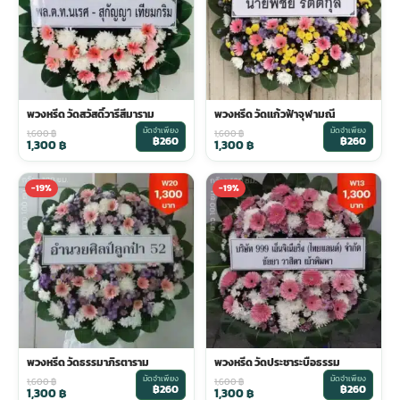
พวงดอกไม้งานศพ
tpdecorate ปูพื้น
พวงหรีด วัดสวัสดิ์วารีสีมาราม
พวงหรีด วัดแก้วฟ้าจุฬามณี
มัดจำเพียง
มัดจำเพียง
1,600
฿
1,600
฿
฿260
฿260
1,300
฿
1,300
฿
-19%
-19%
พวงหรีด วัดธรรมาภิรตาราม
พวงหรีด วัดประชาระบือธรรม
มัดจำเพียง
มัดจำเพียง
1,600
฿
1,600
฿
฿260
฿260
1,300
฿
1,300
฿