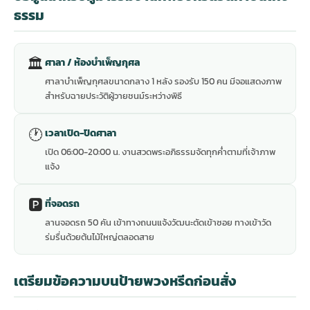
ธรรม
🏛
ศาลา / ห้องบำเพ็ญกุศล
ศาลาบำเพ็ญกุศลขนาดกลาง 1 หลัง รองรับ 150 คน มีจอแสดงภาพ
สำหรับฉายประวัติผู้วายชนม์ระหว่างพิธี
🕐
เวลาเปิด-ปิดศาลา
เปิด 06:00-20:00 น. งานสวดพระอภิธรรมจัดทุกค่ำตามที่เจ้าภาพ
แจ้ง
🅿️
ที่จอดรถ
ลานจอดรถ 50 คัน เข้าทางถนนแจ้งวัฒนะตัดเข้าซอย ทางเข้าวัด
ร่มรื่นด้วยต้นไม้ใหญ่ตลอดสาย
เตรียมข้อความบนป้ายพวงหรีดก่อนสั่ง