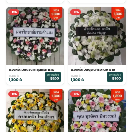
-19%
-19%
พวงหรีด วัดนรนาถสุนทริการาม
พวงหรีด วัดบุรณศิริมาตยาราม
มัดจำเพียง
มัดจำเพียง
1,600
฿
1,600
฿
฿260
฿260
1,300
฿
1,300
฿
-19%
-19%