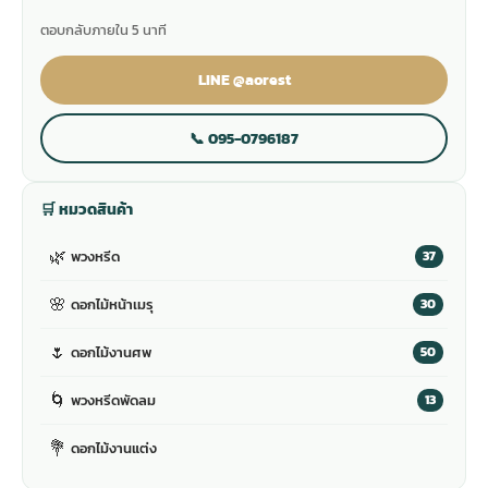
ตอบกลับภายใน 5 นาที
LINE @aorest
📞 095-0796187
🛒 หมวดสินค้า
🌿
พวงหรีด
37
🌸
ดอกไม้หน้าเมรุ
30
🌷
ดอกไม้งานศพ
50
🌀
พวงหรีดพัดลม
13
💐
ดอกไม้งานแต่ง