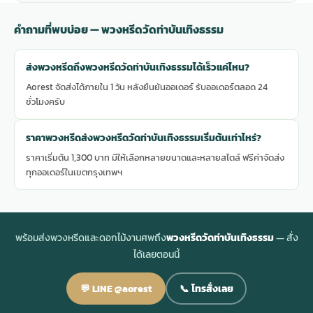
คำถามที่พบบ่อย — พวงหรีดวัดท่าบันเทิงธรรม
ส่งพวงหรีดถึงพวงหรีดวัดท่าบันเทิงธรรมได้เร็วแค่ไหน?
Aorest จัดส่งได้ภายใน 1 วัน หลังยืนยันออเดอร์ รับออเดอร์ตลอด 24
ชั่วโมงครับ
ราคาพวงหรีดส่งพวงหรีดวัดท่าบันเทิงธรรมเริ่มต้นเท่าไหร่?
ราคาเริ่มต้น 1,300 บาท มีให้เลือกหลายขนาดและหลายสไตล์ ฟรีค่าจัดส่ง
ทุกออเดอร์ในเขตกรุงเทพฯ
พร้อมส่งพวงหรีดและดอกไม้งานศพถึง
พวงหรีดวัดท่าบันเทิงธรรม
— สั่ง
ได้เลยตอนนี้
💬 LINE @aorest
📞 โทรสั่งเลย