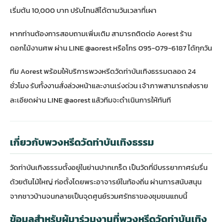
เริ่มต้น 10,000 บาท ปรับโทนสีได้ตามวันเวลาที่เผา
หากท่านต้องการสอบถามเพิ่มเติม สามารถติดต่อ
Aorest ร้าน
ดอกไม้งานศพ
ผ่าน LINE @aorest หรือโทร 095-079-6187 ได้ทุกวัน
ทีม Aorest พร้อมให้บริการพวงหรีดวัดท่าบันเทิงธรรมตลอด 24
ชั่วโมง รับทั้งงานสั่งล่วงหน้าและงานเร่งด่วน เจ้าภาพสามารถส่งราย
ละเอียดผ่าน LINE @aorest แล้วทีมจะดำเนินการให้ทันที
เกี่ยวกับพวงหรีดวัดท่าบันเทิงธรรม
วัดท่าบันเทิงธรรมตั้งอยู่ในย่านปากเกร็ด เป็นวัดที่มีบรรยากาศร่มรื่น
ด้วยต้นไม้ใหญ่ ก่อตั้งโดยพระอาจารย์ในท้องถิ่น ผ่านการสนับสนุน
จากชาวบ้านจนกลายเป็นจุดศูนย์รวมศรัทธาของชุมชนแถบนี้
ข้อมูลสำหรับผู้มาร่วมงานที่พวงหรีดวัดท่าบันเทิง