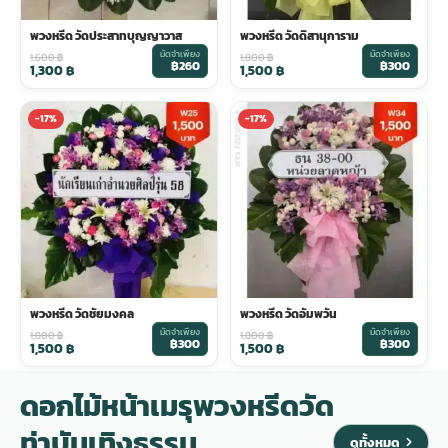
พวงหรีด วัดประสาทบุญญาวาส
พวงหรีด วัดดิสานุการาม
มัดจำเพียง
มัดจำเพียง
1,600
฿
1,800
฿
฿260
฿300
1,300
฿
1,500
฿
-17%
-17%
พวงหรีด วัดชัยมงคล
พวงหรีด วัดอัมพวัน
มัดจำเพียง
มัดจำเพียง
1,800
฿
1,800
฿
฿300
฿300
1,500
฿
1,500
฿
ดอกไม้หน้าเมรุพวงหรีดวัด
ท่าบันเทิงธรรม
ดูทั้งหมด