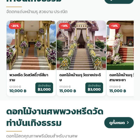
จัดตกแต่งหน้าเมรุ สวยงาม ประณีต
-20%
-14%
-14%
พวงหรีด วัดสวัสดิ์วารีสีมา
ดอกไม้หน้าเมรุ วัดราชประดิ
ดอกไม้หน้าเมรุ วัด
ราม
ษ
สามพระยา
มัดจำเพียง
มัดจำเพียง
ม
12,500
฿
17,500
฿
17,500
฿
฿2,000
฿3,000
฿
10,000
฿
15,000
฿
15,000
฿
ดอกไม้งานศพพวงหรีดวัด
ท่าบันเทิงธรรม
ดูทั้งหมด
ดอกไม้สดคุณภาพพรีเมียมสำหรับงานศพ