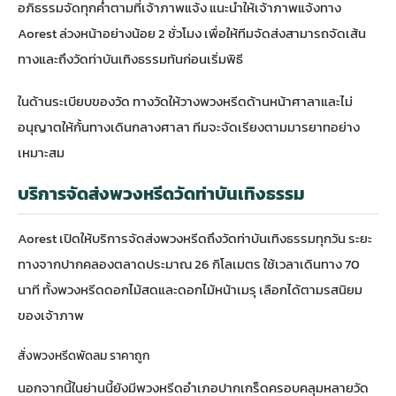
อภิธรรมจัดทุกค่ำตามที่เจ้าภาพแจ้ง แนะนำให้เจ้าภาพแจ้งทาง
Aorest ล่วงหน้าอย่างน้อย 2 ชั่วโมง เพื่อให้ทีมจัดส่งสามารถจัดเส้น
ทางและถึงวัดท่าบันเทิงธรรมทันก่อนเริ่มพิธี
ในด้านระเบียบของวัด ทางวัดให้วางพวงหรีดด้านหน้าศาลาและไม่
อนุญาตให้กั้นทางเดินกลางศาลา ทีมจะจัดเรียงตามมารยาทอย่าง
เหมาะสม
บริการจัดส่งพวงหรีดวัดท่าบันเทิงธรรม
Aorest เปิดให้บริการจัดส่งพวงหรีดถึงวัดท่าบันเทิงธรรมทุกวัน ระยะ
ทางจากปากคลองตลาดประมาณ 26 กิโลเมตร ใช้เวลาเดินทาง 70
นาที ทั้งพวงหรีดดอกไม้สดและ
ดอกไม้หน้าเมรุ
เลือกได้ตามรสนิยม
ของเจ้าภาพ
สั่งพวงหรีดพัดลม ราคาถูก
นอกจากนี้ในย่านนี้ยังมี
พวงหรีดอำเภอปากเกร็ด
ครอบคลุมหลายวัด