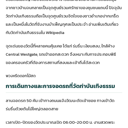
จากชาวบ้านจนกลายเป็นจุดศูนย์รวมศรัทธาของชุมชนแถบนี้ ปัจจุบัน
วัดท่าบันเทิงธรรมถือเป็นจุดศูนย์รวมจิตใจของชาวอำเภอปากเกร็ด
และเป็นหนึ่งในวัดที่รับงานบำเพ็ญกุศลเป็นประจำ
อ่านเพิ่มเติมเกี่ยว
กับวัดท่าบันเทิงธรรมใน Wikipedia
จุดเด่นของวัดนี้ที่หลายคนคุ้นเคย ได้แก่ ร่มรื่น เงียบสงบ, ใกล้ห้าง
Central Westgate, รถเข้าออกสะดวก จึงเหมาะกับการประกอบพิธี
ของครอบครัวที่ต้องการสถานที่สงบและเข้าถึงได้สะดวก
พวงหรีดดอกไม้สด
การเดินทางและการจอดรถที่วัดท่าบันเทิงธรรม
ลานจอดรถ 50 คัน เข้าทางถนนแจ้งวัฒนะตัดเข้าซอย ทางเข้าวัด
ร่มรื่นด้วยต้นไม้ใหญ่ตลอดสาย
เวลาเปิด-ปิดของวัดประมาณเปิด 06:00-20:00 น. งานสวดพระ