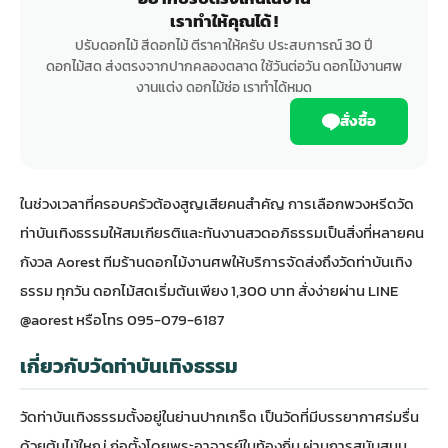
เราทำให้คุณได้ !
ปรับดอกไม้ สีดอกไม้ ตีราคาให้ครับ ประสบการณ์ 30 ปี
ดอกไม้สด ส่งตรงจากปากคลองตลาด ใช้วันต่อวัน ดอกไม้งานศพ
งานแต่ง ดอกไม้ช่อ เราทำได้หมด
สั่งซื้อ
ในช่วงเวลาที่ครอบครัวต้องสูญเสียคนสำคัญ การเลือกพวงหรีดวัด
ท่าบันเทิงธรรมให้สมเกียรติและทันงานสวดอภิธรรมเป็นสิ่งที่หลายคน
กังวล Aorest ทีมร้านดอกไม้งานศพให้บริการจัดส่งถึงวัดท่าบันเทิง
ธรรม ทุกวัน ดอกไม้สดเริ่มต้นเพียง 1,300 บาท สั่งง่ายผ่าน LINE
@aorest หรือโทร 095-079-6187
เกี่ยวกับวัดท่าบันเทิงธรรม
วัดท่าบันเทิงธรรมตั้งอยู่ในย่านปากเกร็ด เป็นวัดที่มีบรรยากาศร่มรื่น
ด้วยต้นไม้ใหญ่ ก่อตั้งโดยพระอาจารย์ในท้องถิ่น ผ่านการสนับสนุน