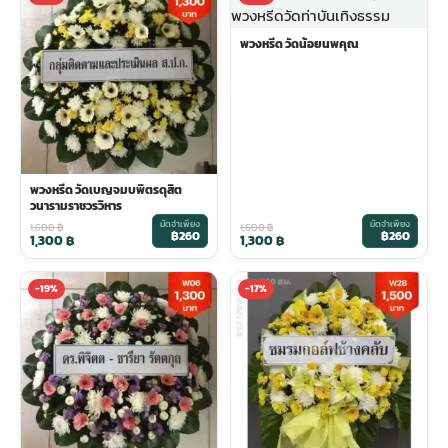
พวงหรีด วัดน้อยนพคุณ
พวงหรีด วัดเบญจมบพิตรดุสิต
วนารามราชวรวิหาร
มัดจำเพียง
มัดจำเพียง
1,600
฿
1,600
฿
฿260
฿260
1,300
฿
1,300
฿
-19%
-17%