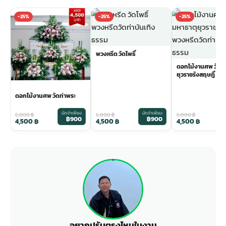
-25%
-25%
-25%
พวงหรีด วัดโพธิ์
ดอกไม้งานศพ วัดม
ยุวราชรังสฤษฎิ์
ดอกไม้งานศพ วัดท่าพระ
มัดจำเพียง
มัดจำเพียง
ม
6,000
฿
6,000
฿
6,000
฿
฿900
฿900
4,500
฿
4,500
฿
4,500
฿
อยากปรับตรงไหนในงาน