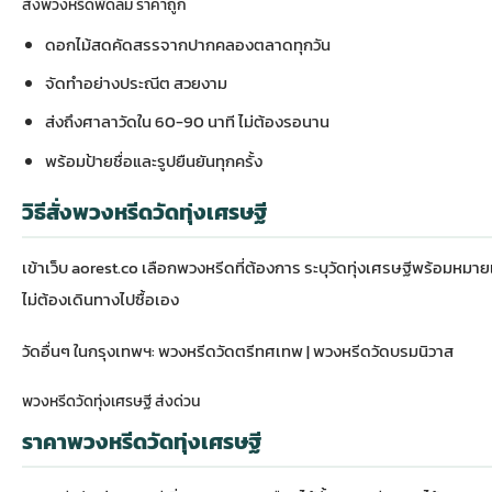
สั่งพวงหรีดพัดลม ราคาถูก
ดอกไม้สดคัดสรรจากปากคลองตลาดทุกวัน
จัดทำอย่างประณีต สวยงาม
ส่งถึงศาลาวัดใน 60-90 นาที ไม่ต้องรอนาน
พร้อมป้ายชื่อและรูปยืนยันทุกครั้ง
วิธีสั่งพวงหรีดวัดทุ่งเศรษฐี
เข้าเว็บ aorest.co เลือกพวงหรีดที่ต้องการ ระบุวัดทุ่งเศรษฐีพร้อมหม
ไม่ต้องเดินทางไปซื้อเอง
วัดอื่นๆ ในกรุงเทพฯ:
พวงหรีดวัดตรีทศเทพ
|
พวงหรีดวัดบรมนิวาส
พวงหรีดวัดทุ่งเศรษฐี ส่งด่วน
ราคาพวงหรีดวัดทุ่งเศรษฐี