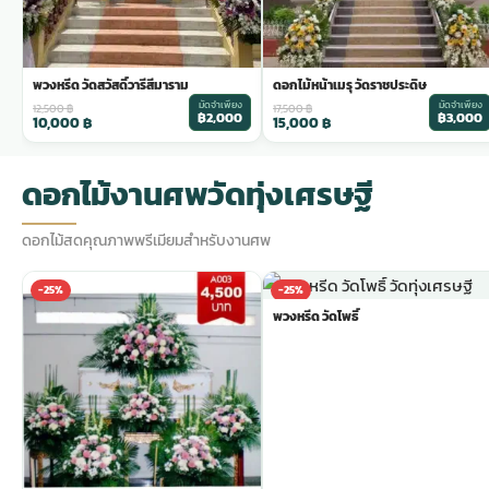
พวงหรีด วัดสวัสดิ์วารีสีมาราม
ดอกไม้หน้าเมรุ วัดราชประดิษ
มัดจำเพียง
มัดจำเพียง
12,500
฿
17,500
฿
฿2,000
฿3,000
10,000
฿
15,000
฿
ดอกไม้งานศพวัดทุ่งเศรษฐี
ดอกไม้สดคุณภาพพรีเมียมสำหรับงานศพ
-25%
-25%
พวงหรีด วัดโพธิ์