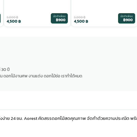
มัดจำเพียง
มัดจำเพียง
6,000
฿
6,000
฿
฿900
฿900
4,500
฿
4,500
฿
 30 ปี
น ดอกไม้งานศพ งานแต่ง ดอกไม้ช่อ เราทำได้หมด
ั่งง่าย 24 ชม. Aorest คัดสรรดอกไม้สดคุณภาพ จัดทำด้วยความประณีต พร