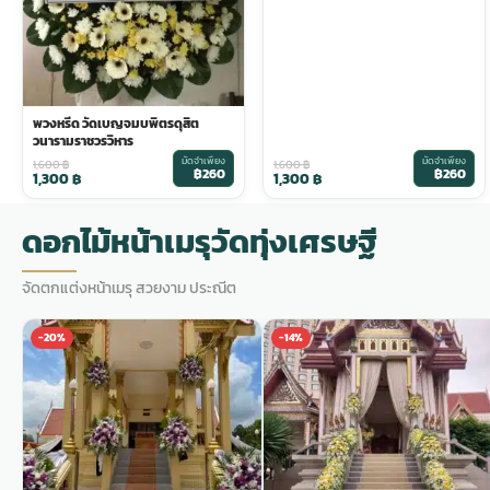
พวงดอกไม้งานศพ
tpdecorate ปูพื้น
พวงหรีด วัดเบญจมบพิตรดุสิต
วนารามราชวรวิหาร
มัดจำเพียง
มัดจำเพียง
1,600
฿
1,600
฿
฿260
฿260
1,300
฿
1,300
฿
ดอกไม้หน้าเมรุวัดทุ่งเศรษฐี
จัดตกแต่งหน้าเมรุ สวยงาม ประณีต
-20%
-14%