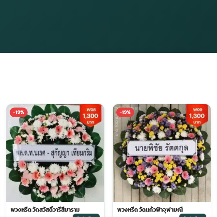
-19%
-19%
พวงหรีด วัดสวัสดิ์วารีสีมาราม
พวงหรีด วัดแก้วฟ้าจุฬามณี