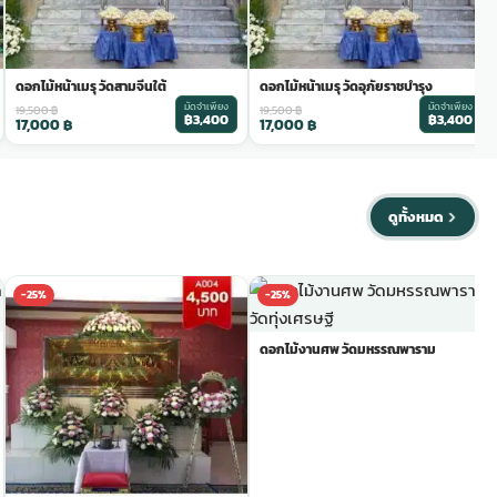
ดอกไม้หน้าเมรุ วัดสามจีนใต้
ดอกไม้หน้าเมรุ วัดอุภัยราชบำรุง
มัดจำเพียง
มัดจำเพียง
19,500
฿
19,500
฿
฿3,400
฿3,400
17,000
฿
17,000
฿
ดูทั้งหมด
-25%
-25%
ดอกไม้งานศพ วัดมหรรณพาราม