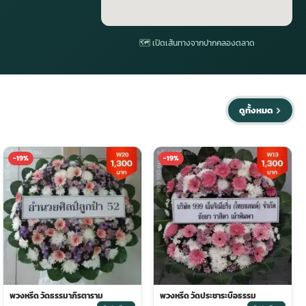
🗺 เปิดเส้นทางจากปากคลองตลาด
ดูทั้งหมด
-19%
-19%
พวงหรีด วัดธรรมาภิรตาราม
พวงหรีด วัดประชาระบือธรรม