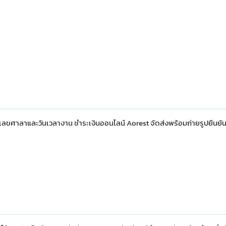
ายเลขศาลาและวันเวลางาน ชำระเงินออนไลน์ Aorest จัดส่งพร้อมถ่ายรูปยืนยั