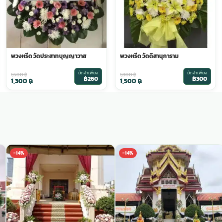
พวงหรีด วัดประสาทบุญญาวาส
พวงหรีด วัดดิสานุการาม
มัดจำเพียง
มัดจำเพียง
1,600
฿
1,800
฿
฿260
฿300
1,300
฿
1,500
฿
-14%
-14%