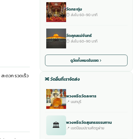
วัดกระทุ่ม
⏱ ส่งใน 60-90 นาที
วัดคุณแม่จันทร์
⏱ ส่งใน 60-90 นาที
ดูวัดทั้งหมดในเขต
น สะดวก รวดเร็ว
🔀 วัดอื่นที่เราจัดส่ง
พวงหรีดวัดละหาร
📍 นนทบุรี
พวงหรีดวัดสุนทรธรรมทาน
🏛
📍 เขตป้อมปราบศัตรูพ่าย