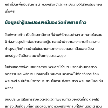
หน้าที่วัดเพื่อยืนยันการนำพวงหรีดเข้าวัดและจัดวางให้เรียบร้อยก่อน
เริ่มพิธี
ข้อมูลน่ารู้และประเพณีของวัดทัพยายท้าว
วัดทัพยายท้าว เป็นวัดมหานิกาย ที่ผ่านพิธีกรรมต่างๆ มากมายในรอบ
ปี ทั้งงานบุญใหญ่อย่างทอดกฐิน ทอดผ้าป่า งานสงกรานต์ และงาน
ทำบุญอุทิศที่ชาวบ้านในในย่านเกษตรกรรมตอนเหนือของเมือง
นครปฐม จัดสืบทอดมาตั้งแต่รุ่นบรรพบุรุษ
ในส่วนของพิธีงานศพ ทางวัดมีพระสงฆ์จำนวนมากที่ผ่านการสวด
อภิธรรมและพิธีฌาปนกิจมาเป็นพันงาน เจ้าภาพไม่ต้องกังวลเรื่อง
พระสงฆ์ จะมีเจ้าหน้าที่วัดประสานให้ครบ ทั้งพระสวด พระเทศน์ และทีม
พิธีกร
ขนบประเพณีในการรับพวงหรีด วัดทัพยายท้าว ของวัดนี้คือ ดอกไม้
สดยังเป็นที่นิยมที่สุด รองลงมาคือพวงหรีดพัดลมที่ใช้งานต่อได้ ส่วน