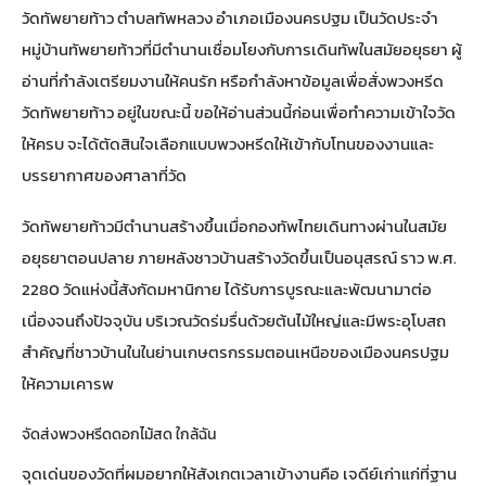
วัดทัพยายท้าว ตำบลทัพหลวง อำเภอเมืองนครปฐม เป็นวัดประจำ
หมู่บ้านทัพยายท้าวที่มีตำนานเชื่อมโยงกับการเดินทัพในสมัยอยุธยา ผู้
อ่านที่กำลังเตรียมงานให้คนรัก หรือกำลังหาข้อมูลเพื่อสั่งพวงหรีด
วัดทัพยายท้าว อยู่ในขณะนี้ ขอให้อ่านส่วนนี้ก่อนเพื่อทำความเข้าใจวัด
ให้ครบ จะได้ตัดสินใจเลือกแบบพวงหรีดให้เข้ากับโทนของงานและ
บรรยากาศของศาลาที่วัด
วัดทัพยายท้าวมีตำนานสร้างขึ้นเมื่อกองทัพไทยเดินทางผ่านในสมัย
อยุธยาตอนปลาย ภายหลังชาวบ้านสร้างวัดขึ้นเป็นอนุสรณ์ ราว พ.ศ.
2280 วัดแห่งนี้สังกัดมหานิกาย ได้รับการบูรณะและพัฒนามาต่อ
เนื่องจนถึงปัจจุบัน บริเวณวัดร่มรื่นด้วยต้นไม้ใหญ่และมีพระอุโบสถ
สำคัญที่ชาวบ้านในในย่านเกษตรกรรมตอนเหนือของเมืองนครปฐม
ให้ความเคารพ
จัดส่งพวงหรีดดอกไม้สด ใกล้ฉัน
จุดเด่นของวัดที่ผมอยากให้สังเกตเวลาเข้างานคือ เจดีย์เก่าแก่ที่ฐาน