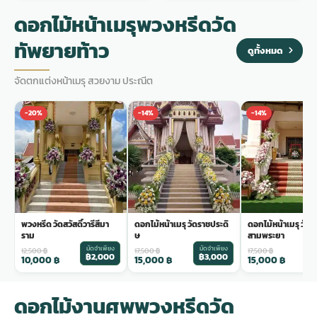
ดอกไม้หน้าเมรุพวงหรีดวัด
ทัพยายท้าว
ดูทั้งหมด
จัดตกแต่งหน้าเมรุ สวยงาม ประณีต
-20%
-14%
-14%
พวงหรีด วัดสวัสดิ์วารีสีมา
ดอกไม้หน้าเมรุ วัดราชประดิ
ดอกไม้หน้าเมรุ วัด
ราม
ษ
สามพระยา
มัดจำเพียง
มัดจำเพียง
ม
12,500
฿
17,500
฿
17,500
฿
฿2,000
฿3,000
฿
10,000
฿
15,000
฿
15,000
฿
ดอกไม้งานศพพวงหรีดวัด