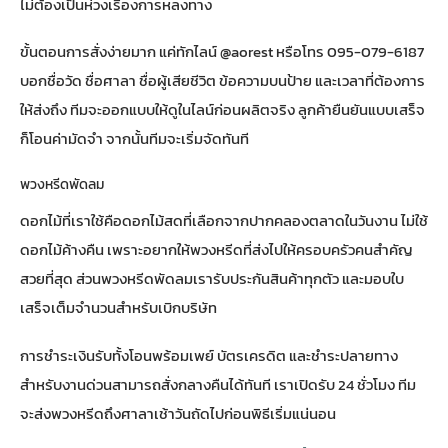
ไม่ต้องเป็นห่วงเรื่องการหลงทาง
ขั้นตอนการสั่งง่ายมาก แค่ทักไลน์ @aorest หรือโทร 095-079-6187
บอกชื่อวัด ชื่อศาลา ชื่อผู้เสียชีวิต ข้อความบนป้าย และเวลาที่ต้องการ
ให้ส่งถึง ทีมจะออกแบบให้ดูในไลน์ก่อนผลิตจริง ลูกค้ายืนยันแบบเสร็จ
ก็โอนค่ามัดจำ จากนั้นทีมจะเริ่มจัดทันที
พวงหรีดพัดลม
ดอกไม้ที่เราใช้คือดอกไม้สดที่เลือกจากปากคลองตลาดในวันงาน ไม่ใช้
ดอกไม้ค้างคืน เพราะอยากให้พวงหรีดที่ส่งไปให้ครอบครัวคนสำคัญ
สวยที่สุด ส่วนพวงหรีดพัดลมเรารับประกันสินค้าทุกตัว และมอบใบ
เสร็จเต็มจำนวนสำหรับเบิกบริษัท
การชำระเงินรับทั้งโอนพร้อมเพย์ บัตรเครดิต และชำระปลายทาง
สำหรับงานด่วนสามารถสั่งกลางคืนได้ทันที เราเปิดรับ 24 ชั่วโมง ทีม
จะส่งพวงหรีดถึงศาลาเช้าวันถัดไปก่อนพิธีเริ่มแน่นอน