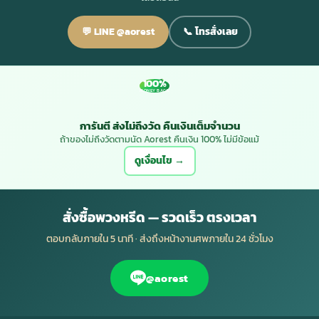
💬 LINE @aorest
📞 โทรสั่งเลย
100%
MONEY BACK
การันตี ส่งไม่ถึงวัด คืนเงินเต็มจำนวน
ถ้าของไม่ถึงวัดตามนัด Aorest คืนเงิน 100% ไม่มีข้อแม้
ดูเงื่อนไข →
สั่งซื้อพวงหรีด — รวดเร็ว ตรงเวลา
ตอบกลับภายใน 5 นาที · ส่งถึงหน้างานศพภายใน 24 ชั่วโมง
@aorest