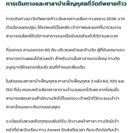
การเดินทางและศาลาบำเพ็ญกุศลที่วัดทัพยายท้าว
การเดินทางมาวัดทัพยายท้าว มีหลายทางเลือก ทางหลวง 3036 จาก
ตัวเมืองนครปฐม, ใช้รถยนต์เป็นหลัก เจ้าภาพและแขกที่มาร่วมงาน
สามารถเลือกใช้บริการสาธารณะหรือขับรถส่วนตัวได้ตามสะดวก
ที่จอดรถ ลานจอดรถ 80 คัน บริเวณหน้าและข้างวัด ผู้ที่ขับรถมาเอง
สามารถวางแผนได้ล่วงหน้า สำหรับงานในศาลาขนาดใหญ่ ทางวัด
อนุญาตให้จอดรถในบริเวณที่กำหนดเพิ่มเติม
ในส่วนของศาลาบำเพ็ญกุศล ศาลาบำเพ็ญกุศล 3 หลัง 60, 100 และ
150 ที่นั่ง ครอบครัวเลือกศาลาตามจำนวนแขกได้เลย หากไม่แน่ใจ
สามารถสอบถามสำนักงานวัดได้โดยตรง เจ้าหน้าที่วัดจะแนะนำว่า
ศาลาไหนเหมาะกับงานของคุณ
ระเบียบรับพวงหรีดทุกแบบยินดีรับ จัดวางหน้าศาลา ทางวัดมีเจ้า
หน้าที่ช่วยจัดเรียง ทาง Aorest จัดส่งทันเวลา ทีมจะติดต่อกับเจ้า