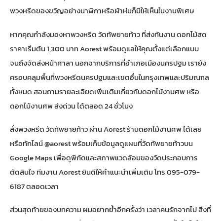
พวงหรีดของขวัญอย่างนาฬิกาหรือผ้าห่มก็มีให้เห็นในงานพิเศษ
หากคุณกำลังมองหาพวงหรีด วัดทัพยายท้าว ที่ส่งทันงาน ดอกไม้สด
ราคาเริ่มต้น 1,300 บาท Aorest พร้อมดูแลให้คุณตั้งแต่เลือกแบบ
จนถึงจัดส่งหน้าศาลา นอกจากบริการที่อำเภอเมืองนครปฐม เรายัง
ครอบคลุมพื้นที่
พวงหรีดนครปฐม
และเขตอื่นในกรุงเทพและปริมณฑล
ทั้งหมด สอบถามรายละเอียดเพิ่มเติมเกี่ยวกับ
ดอกไม้งานศพ
หรือ
ดอกไม้งานศพ ส่งด่วน
ได้ตลอด 24 ชั่วโมง
สั่งพวงหรีด วัดทัพยายท้าว ผ่าน
Aorest ร้านดอกไม้งานศพ
ได้เลย
หรือทักไลน์ @aorest พร้อมเก็บข้อมูล
ดูแผนที่วัดทัพยายท้าวบน
Google Maps
เพื่อดูพิกัดและสภาพแวดล้อมของวัดประกอบการ
ตัดสินใจ ทีมงาน Aorest ยินดีให้คำแนะนำเพิ่มเติม โทร 095-079-
6187 ตลอดเวลา
ส่วนสุดท้ายของบทความ ผมอยากย้ำอีกครั้งว่า เวลาคนรักจากไป สิ่งที่