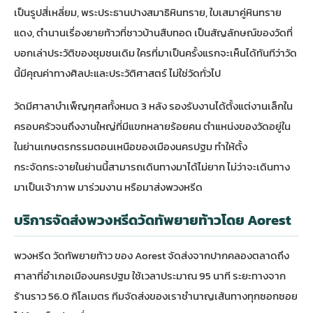
เป็นรูปสี่เหลี่ยม, พระประธานปางสมาธิหินทราย, ใบเสมาคู่หินทราย
แดง, ตำนานเรื่องยายท้าวที่ชาวบ้านสืบทอด เป็นสัญลักษณ์ของวัดที่
บอกเล่าประวัติของชุมชนเดิม ใครที่มาเป็นครั้งแรกจะเห็นได้ทันทีว่าวัด
นี้มีคุณค่าทางศิลปะและประวัติศาสตร์ ไม่ใช่วัดทั่วไป
วัดมีศาลาบำเพ็ญกุศลทั้งหมด 3 หลัง รองรับงานได้ตั้งแต่งานเล็กใน
ครอบครัวจนถึงงานใหญ่ที่มีแขกหลายร้อยคน ตำแหน่งของวัดอยู่ใน
ในย่านเกษตรกรรมตอนเหนือของเมืองนครปฐม ทำให้ตั้ง
กระจัดกระจายในย่านนี้สามารถเดินทางมาได้ไม่ยาก ไม่ว่าจะเดินทาง
มาเป็นเจ้าภาพ มาร่วมงาน หรือมาส่งพวงหรีด
บริการจัดส่งพวงหรีดวัดทัพยายท้าวโดย Aorest
พวงหรีด วัดทัพยายท้าว ของ Aorest จัดส่งจากปากคลองตลาดถึง
ศาลาที่อำเภอเมืองนครปฐม ใช้เวลาประมาณ 95 นาที ระยะทางจาก
ร้านราว 56.0 กิโลเมตร ทีมจัดส่งของเราชำนาญเส้นทางทุกซอกซอย