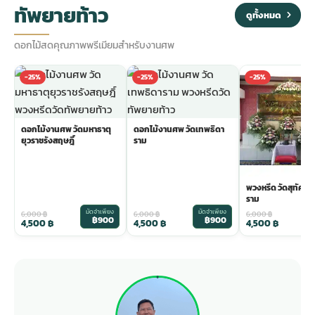
ทัพยายท้าว
ดูทั้งหมด
ดอกไม้สดคุณภาพพรีเมียมสำหรับงานศพ
-25%
-25%
-25%
ดอกไม้งานศพ วัดมหาธาตุ
ดอกไม้งานศพ วัดเทพธิดา
ยุวราชรังสฤษฎิ์
ราม
พวงหรีด วัดสุทัศน
ราม
มัดจำเพียง
มัดจำเพียง
ม
6,000
฿
6,000
฿
6,000
฿
฿900
฿900
4,500
฿
4,500
฿
4,500
฿