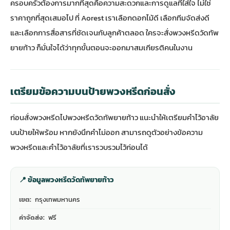
ครอบครัวต้องการมากที่สุดคือความสะดวกและการดูแลที่ใส่ใจ ไม่ใช่
ราคาถูกที่สุดเสมอไป ที่ Aorest เราเลือกดอกไม้ดี เลือกทีมจัดส่งดี
และเลือกการสื่อสารที่ชัดเจนกับลูกค้าตลอด ใครจะสั่งพวงหรีดวัดทัพ
ยายท้าว ก็มั่นใจได้ว่าทุกขั้นตอนจะออกมาสมเกียรติคนในงาน
เตรียมข้อความบนป้ายพวงหรีดก่อนสั่ง
ก่อนสั่งพวงหรีดไปพวงหรีดวัดทัพยายท้าว แนะนำให้เตรียมคำไว้อาลัย
บนป้ายให้พร้อม หากยังนึกคำไม่ออก สามารถดู
ตัวอย่างข้อความ
พวงหรีดและคำไว้อาลัย
ที่เรารวบรวมไว้ก่อนได้
📍 ข้อมูลพวงหรีดวัดทัพยายท้าว
เขต:
กรุงเทพมหานคร
ค่าจัดส่ง:
ฟรี