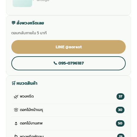
💬 สั่งพวงหรีดเลย
ตอบกลับภายใน 5 นาที
LINE @aorest
📞 095-0796187
🛒 หมวดสินค้า
🌿
พวงหรีด
37
🌸
ดอกไม้หน้าเมรุ
30
🌷
ดอกไม้งานศพ
50
🌀
พวงหรีดพัดลม
13