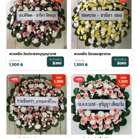
พวงหรีด วัดประสาทบุญญาวาส
พวงหรีด วัดจอมสุดาราม
มัดจำเพียง
มัดจำเพียง
1,600
฿
1,600
฿
฿260
฿260
1,300
฿
1,300
฿
-19%
-19%