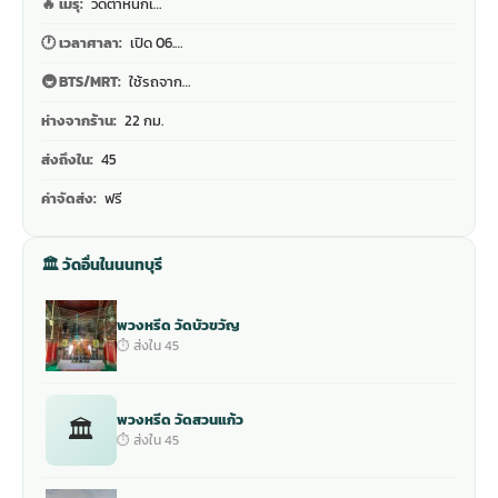
🔥 เมรุ:
วัดตำหนักเ…
🕐 เวลาศาลา:
เปิด 06.…
🚇 BTS/MRT:
ใช้รถจาก…
ห่างจากร้าน:
22 กม.
ส่งถึงใน:
45
ค่าจัดส่ง:
ฟรี
🏛 วัดอื่นในนนทบุรี
พวงหรีด วัดบัวขวัญ
⏱ ส่งใน 45
พวงหรีด วัดสวนแก้ว
🏛
⏱ ส่งใน 45