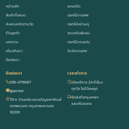
หน้าหลัก
พวงหรีด
สินค้าทั้งหมด
ดอกไม้งานศพ
ส่งพวงหรีดตามวัด
ดอกไม้หน้าเมรุ
รีวิวลูกค้า
พวงหรีดพัดลม
บทความ
ดอกไม้งานแต่ง
เกี่ยวกับเรา
รับจัดงานศพ
ติดต่อเรา
ติดต่อเรา
เวลาทำการ
095-0796187
เปิดบริการ 24 ชั่วโมง
ทุกวัน ไม่มีวันหยุด
@aorest
จัดส่งทั่วกรุงเทพฯ
70 ถ. บ้านหม้อ แขวงวังบูรพาภิรมย์
และปริมณฑล
เขตพระนคร กรุงเทพมหานคร
10200