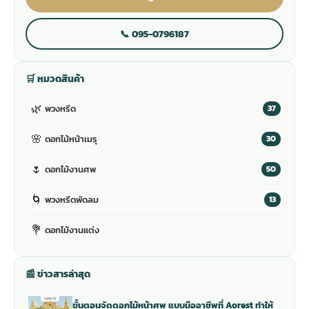
📞 095-0796187
🛒 หมวดสินค้า
🌿
พวงหรีด
37
🌸
ดอกไม้หน้าเมรุ
30
🌷
ดอกไม้งานศพ
50
🌀
พวงหรีดพัดลม
13
💐
ดอกไม้งานแต่ง
📰 ข่าวสารล่าสุด
ขั้นตอนจัดดอกไม้หน้าศพ แบบมืออาชีพที่ Aorest ทำให้