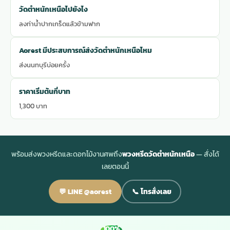
วัดตำหนักเหนือไปยังไง
ลงท่าน้ำปากเกร็ดแล้วข้ามฟาก
Aorest มีประสบการณ์ส่งวัดตำหนักเหนือไหม
ส่งนนทบุรีบ่อยครั้ง
ราคาเริ่มต้นกี่บาท
1,300 บาท
พร้อมส่งพวงหรีดและดอกไม้งานศพถึง
พวงหรีดวัดตำหนักเหนือ
— สั่งได้
เลยตอนนี้
💬 LINE @aorest
📞 โทรสั่งเลย
100%