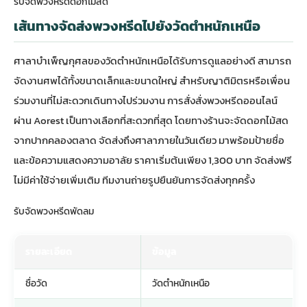
รับจัดพวงหรีดดอกไม้สด
เส้นทางจัดส่งพวงหรีดไปยังวัดตำหนักเหนือ
ศาลาบำเพ็ญกุศลของวัดตำหนักเหนือได้รับการดูแลอย่างดี สามารถ
จัดงานศพได้ทั้งขนาดเล็กและขนาดใหญ่ สำหรับญาติมิตรหรือเพื่อน
ร่วมงานที่ไม่สะดวกเดินทางไปร่วมงาน การสั่ง
สั่งพวงหรีดออนไลน์
ผ่าน Aorest เป็นทางเลือกที่สะดวกที่สุด โดยทางร้านจะจัดดอกไม้สด
จากปากคลองตลาด จัดส่งถึงศาลาภายในวันเดียว มาพร้อมป้ายชื่อ
และข้อความแสดงความอาลัย ราคาเริ่มต้นเพียง 1,300 บาท จัดส่งฟรี
ไม่มีค่าใช้จ่ายเพิ่มเติม ทีมงานถ่ายรูปยืนยันการจัดส่งทุกครั้ง
รับจัดพวงหรีดพัดลม
รายละเอียด
ข้อมูล
ชื่อวัด
วัดตำหนักเหนือ