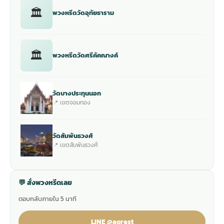
🏛
พวงหรีดวัดอุทัยธาราม
🏛
พวงหรีดวัดศรีคัคณางค์
วัดบางประทุนนอก
📍 เขตจอมทอง
วัดสัมพันธวงศ์
📍 เขตสัมพันธวงศ์
💬 สั่งพวงหรีดเลย
ตอบกลับภายใน 5 นาที
LINE @aorest