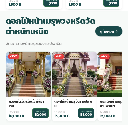
1,800
฿
1,800
฿
฿300
฿300
1,500
฿
1,500
฿
ดอกไม้หน้าเมรุพวงหรีดวัด
ตำหนักเหนือ
ดูทั้งหมด
จัดตกแต่งหน้าเมรุ สวยงาม ประณีต
-20%
-14%
-14%
พวงหรีด วัดสวัสดิ์วารีสีมา
ดอกไม้หน้าเมรุ วัดราชประดิ
ดอกไม้หน้าเมรุ วัด
ราม
ษ
สามพระยา
มัดจำเพียง
มัดจำเพียง
ม
12,500
฿
17,500
฿
17,500
฿
฿2,000
฿3,000
฿
10,000
฿
15,000
฿
15,000
฿