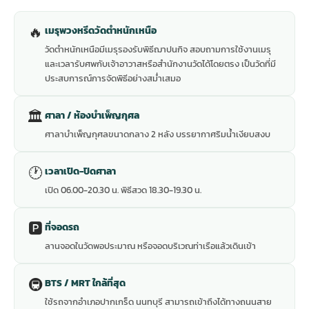
🔥
เมรุพวงหรีดวัดตำหนักเหนือ
วัดตำหนักเหนือมีเมรุรองรับพิธีฌาปนกิจ สอบถามการใช้งานเมรุ
และเวลารับศพกับเจ้าอาวาสหรือสำนักงานวัดได้โดยตรง เป็นวัดที่มี
ประสบการณ์การจัดพิธีอย่างสม่ำเสมอ
🏛
ศาลา / ห้องบำเพ็ญกุศล
ศาลาบำเพ็ญกุศลขนาดกลาง 2 หลัง บรรยากาศริมน้ำเงียบสงบ
🕐
เวลาเปิด-ปิดศาลา
เปิด 06.00-20.30 น. พิธีสวด 18.30-19.30 น.
🅿️
ที่จอดรถ
ลานจอดในวัดพอประมาณ หรือจอดบริเวณท่าเรือแล้วเดินเข้า
🚇
BTS / MRT ใกล้ที่สุด
ใช้รถจากอำเภอปากเกร็ด นนทบุรี สามารถเข้าถึงได้ทางถนนสาย