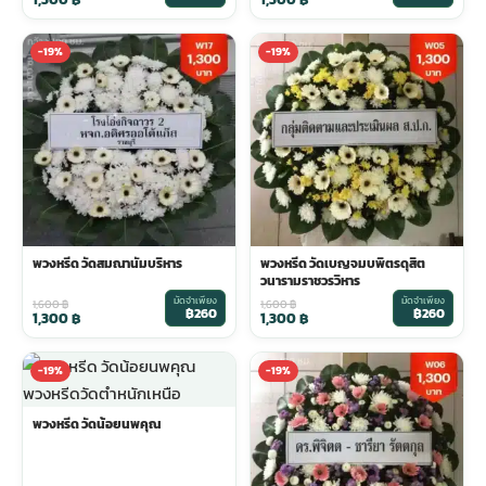
พวงดอกไม้งานศพ
-19%
-19%
tpdecorate ปูพื้น
พวงหรีด วัดสมณานัมบริหาร
พวงหรีด วัดเบญจมบพิตรดุสิต
วนารามราชวรวิหาร
มัดจำเพียง
มัดจำเพียง
1,600
฿
1,600
฿
฿260
฿260
1,300
฿
1,300
฿
-19%
-19%
พวงหรีด วัดน้อยนพคุณ