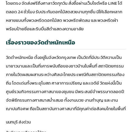
โดยตรง จัดส่งฟรีถึงศาลาวัดทุกวัน สั่งซื้อผ่านเว็บไซต์หรือ LINE ได้
ตลอด 24 ชั่วโมง รับประกันดอกไม้สดสวยงามทุกชิ้น มีให้เลือกหลาก
หลายแบบทั้งพวงหรีดดอกไม้สด พวงหรีดพัดลม และพวงหรีดผ้า
พร้อมป้ายชื่อและริบบิ้นสีดำแสดงความอาลัย
เรื่องราวของวัดตำหนักเหนือ
วัดตำหนักเหนือ
ตั้งอยู่ในจังหวัดกรุงเทพ เป็นวัดที่มีประวัติความเป็น
มายาวนานและเป็นที่เคารพนับถือของชาวบ้านในพื้นที่ สถาปัตยกรรม
ภายในวัดผสมผสานระหว่างศิลปะไทยประเพณีกับสถาปัตยกรรมท้อง
ถิ่น โดดเด่นทั้งพระอุโบสถ ศาลาการเปรียญ และเจดีย์ วัดแห่งนี้เป็น
ศูนย์รวมกิจกรรมทางศาสนาของชุมชน มีพระสงฆ์จำพรรษาตลอดปี
จัดพิธีกรรมทางศาสนาสม่ำเสมอ ทั้งงานบวช งานทำบุญ และงาน
ฌาปนกิจศพ ถือเป็นสถาบันทางศาสนาที่มีคุณค่าต่อสังคมไทยในพื้นที่
นนทบุรี ส่งด่วน