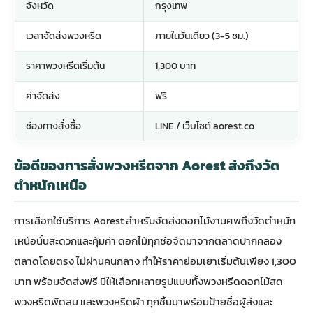
จังหวัด
กรุงเทพ
เวลาจัดส่งพวงหรีด
ภายในวันเดียว (3-5 ชม.)
ราคาพวงหรีดเริ่มต้น
1,300 บาท
ค่าจัดส่ง
ฟรี
ช่องทางสั่งซื้อ
LINE / เว็บไซต์ aorest.co
ข้อดีของการสั่งพวงหรีดจาก Aorest ส่งถึงวัด
ตำหนักเหนือ
การเลือกใช้บริการ Aorest สำหรับจัดส่ง
ดอกไม้งานศพ
ถึงวัดตำหนัก
เหนือนั้นสะดวกและคุ้มค่า ดอกไม้ทุกช่อจัดมาจากตลาดปากคลอง
ตลาดโดยตรง ไม่ผ่านคนกลาง ทำให้ราคาย่อมเยาเริ่มต้นเพียง 1,300
บาท พร้อมจัดส่งฟรี มีให้เลือกหลายรูปแบบทั้งพวงหรีดดอกไม้สด
พวงหรีดพัดลม และพวงหรีดผ้า ทุกชิ้นมาพร้อมป้ายชื่อผู้ส่งและ