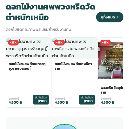
ดอกไม้งานศพพวงหรีดวัด
ตำหนักเหนือ
ดูทั้งหมด
ดอกไม้สดคุณภาพพรีเมียมสำหรับงานศพ
-25%
-25%
-25%
ดอกไม้งานศพ วัดมหาธาตุ
ดอกไม้งานศพ วัดเทพธิดา
ยุวราชรังสฤษฎิ์
ราม
พวงหรีด วัดสุทัศน
ราม
มัดจำเพียง
มัดจำเพียง
ม
6,000
฿
6,000
฿
6,000
฿
฿900
฿900
4,500
฿
4,500
฿
4,500
฿