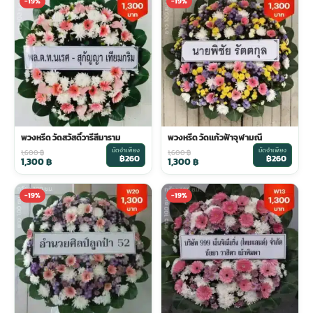
-19%
-19%
พวงหรีด วัดสวัสดิ์วารีสีมาราม
พวงหรีด วัดแก้วฟ้าจุฬามณี
มัดจำเพียง
มัดจำเพียง
1,600
฿
1,600
฿
฿260
฿260
1,300
฿
1,300
฿
-19%
-19%