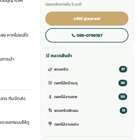
ัดอนุญาตให้
ตอบกลับภายใน 5 นาที
LINE @aorest
ลย หากไม่แน่ใจ
📞 095-0796187
🛒 หมวดสินค้า
ยันการนำ
🌿
พวงหรีด
37
🌸
ดอกไม้หน้าเมรุ
30
🌷
ดอกไม้งานศพ
50
มตร ทีมจัดส่ง
🌀
พวงหรีดพัดลม
13
ทีมจะออกแบบให้ดู
💐
ดอกไม้งานแต่ง