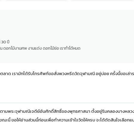
 30 ปี
น ดอกไม้งานศพ งานแต่ง ดอกไม้ช่อ เราทำได้หมด
 เรามักได้รับโทรศัพท์ขอสั่งพวงหรีดวัดจุฬามณี อยู่บ่อย ครั้งนี้ขอเล่า
ตามพระจุฬามณีเจดีย์อันศักดิ์สิทธิ์ของพุทธศาสนา ตั้งอยู่ริมคลองบางหลวง ผ
ขณะนี้ ขอให้อ่านส่วนนี้ก่อนเพื่อทำความเข้าใจวัดให้ครบ จะได้ตัดสินใจเลือก