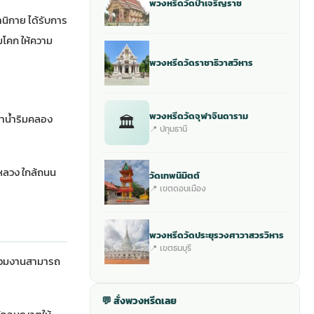
พวงหรีดวัดป่าเจริญราช
านิกาย ได้รับการ
มโคก ให้ความ
พวงหรีดวัดราชาธิวาสวิหาร
พวงหรีดวัดจุฬาจินดาราม
🏛
่าน้ำริมคลอง
📍 ปทุมธานี
หลวง ใกล้ถนน
วัดเทพนิมิตต์
📍 เขตดอนเมือง
พวงหรีดวัดประยุรวงศาวาสวรวิหาร
📍 เขตธนบุรี
ร่วมงานสามารถ
💬 สั่งพวงหรีดเลย