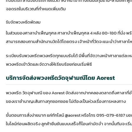
ที่จอดรถ ลานจอดรถภายในวัด 90 คัน เข้าทางถนนปทุมธานี-สามโคก ผู้
จอดรถในบริเวณที่กำหนดเพิ่มเติม
รับจัดพวงหรีดพัดลม
ในส่วนของศาลาบำเพ็ญกุศล ศาลาบำเพ็ญกุศล 4 หลัง 80-180 ที่นั่ง พ
สามารถสอบถามสำนักงานวัดได้โดยตรง เจ้าหน้าที่วัดจะแนะนำว่าศาลา
ระเบียบรับพวงหรีดพวงหรีดทุกแบบรับได้ มีพื้นที่จัดวางหน้าศาลาแต่ละหล
พวงหรีดเข้าวัดและจัดวางให้เรียบร้อยก่อนเริ่มพิธี
บริการจัดส่งพวงหรีดวัดจุฬามณีโดย Aorest
พวงหรีด วัดจุฬามณี ของ Aorest จัดส่งจากปากคลองตลาดถึงศาลาที่อำเ
ของเราชำนาญเส้นทางทุกซอกซอย ไม่ต้องเป็นห่วงเรื่องการหลงทาง
ขั้นตอนการสั่งง่ายมาก แค่ทักไลน์ @aorest หรือโทร 095-079-6187 บอกชื่
ในไลน์ก่อนผลิตจริง ลูกค้ายืนยันแบบเสร็จก็โอนค่ามัดจำ จากนั้นทีมจะเริ่ม