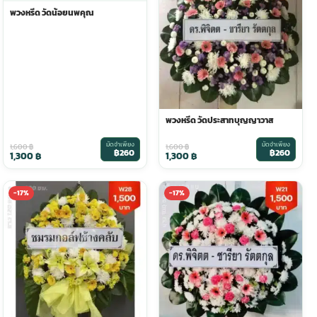
พวงหรีด วัดน้อยนพคุณ
พวงหรีด วัดประสาทบุญญาวาส
มัดจำเพียง
มัดจำเพียง
1,600
฿
1,600
฿
฿260
฿260
1,300
฿
1,300
฿
-17%
-17%