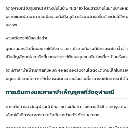
วัดจุฬามณี (ปทุมธานี) สร้างขึ้นในปี พ.ศ. 2410 โดยชาวบ้านในย่านบางห
บูรณะและพัฒนามาต่อเนื่องจนถึงปัจจุบัน บริเวณวัดร่มรื่นด้วยต้นไม้
เคารพ
พวงหรีดดอกไม้สด ส่งด่วน
จุดเด่นของวัดที่ผมอยากให้สังเกตเวลาเข้างานคือ เจดีย์ทรงระฆังคว่ำ
เป็นสัญลักษณ์ของวัดที่บอกเล่าประวัติของชุมชนเดิม ใครที่มาเป็นครั้งแรกจะ
วัดมีศาลาบำเพ็ญกุศลทั้งหมด 4 หลัง รองรับงานได้ตั้งแต่งานเล็กในค
ปทุมธานี-สามโคก ทำให้ตั้งกระจัดกระจายในย่านนี้สามารถเดินทางมาได้ไ
การเดินทางและศาลาบำเพ็ญกุศลที่วัดจุฬามณี
การเดินทางมาวัดจุฬามณี มีหลายทางเลือก ทางหลวง 346 จากกรุงเทพ ลง
เลือกใช้บริการสาธารณะหรือขับรถส่วนตัวได้ตามสะดวก