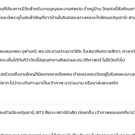
ลวงที่ต้องการมีวัดสำหรับงานบุญและงานศพประจำหมู่บ้าน วัดแห่งนี้สังกัดมห
ใหญ่และมีพระอุโบสถสำคัญที่ชาวบ้านในริมคลองบางหลวง ใกล้ถนนปทุมธานี-สา
จำลองแบบพระจุฬามณี, พระประธานปางมารวิชัย, ใบเสมาหินทรายสีเทา, ศาลาท
เห็นได้ทันทีว่าวัดนี้มีคุณค่าทางศิลปะและประวัติศาสตร์ ไม่ใช่วัดทั่วไป
รอบครัวจนถึงงานใหญ่ที่มีแขกหลายร้อยคน ตำแหน่งของวัดอยู่ในริมคลองบาง
ม่ยาก ไม่ว่าจะเดินทางมาเป็นเจ้าภาพ มาร่วมงาน หรือมาส่งพวงหรีด
ตัวเมืองปทุมธานี, BTS สีแดง สถานีรังสิต ต่อแกร็บ เจ้าภาพและแขกที่มา