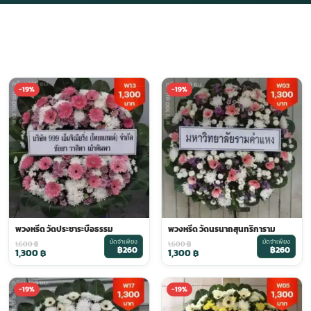
ี
-19%
-19%
พวงหรีด วัดประชาระบือธรรม
พวงหรีด วัดนรนาถสุนทริการาม
มัดจำเพียง
มัดจำเพียง
1,600
฿
1,600
฿
฿260
฿260
1,300
฿
1,300
฿
-19%
-19%