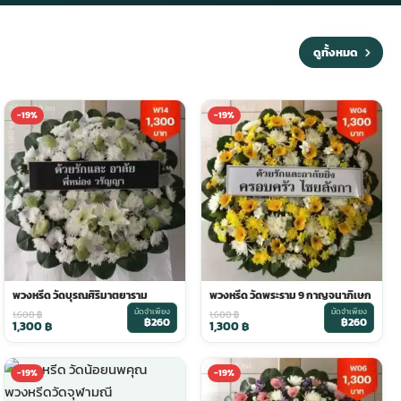
ดูทั้งหมด
-19%
-19%
พวงหรีด วัดบุรณศิริมาตยาราม
พวงหรีด วัดพระราม 9 กาญจนาภิเษก
มัดจำเพียง
มัดจำเพียง
1,600
฿
1,600
฿
฿260
฿260
1,300
฿
1,300
฿
-19%
-19%