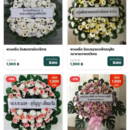
พวงหรีด วัดสมณานัมบริหาร
พวงหรีด วัดเบญจมบพิตรดุสิต
วนารามราชวรวิหาร
มัดจำเพียง
มัดจำเพียง
1,600
฿
1,600
฿
฿260
฿260
1,300
฿
1,300
฿
-19%
-17%