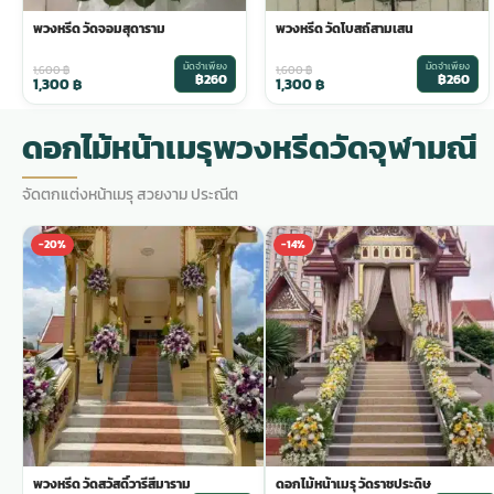
พวงหรีด วัดจอมสุดาราม
พวงหรีด วัดโบสถ์สามเสน
พวงดอกไม้งานศพ
มัดจำเพียง
มัดจำเพียง
1,600
฿
1,600
฿
฿260
฿260
1,300
฿
1,300
฿
tpdecorate ปูพื้น
ดอกไม้หน้าเมรุพวงหรีดวัดจุฬามณี
จัดตกแต่งหน้าเมรุ สวยงาม ประณีต
-20%
-14%
พวงหรีด วัดสวัสดิ์วารีสีมาราม
ดอกไม้หน้าเมรุ วัดราชประดิษ