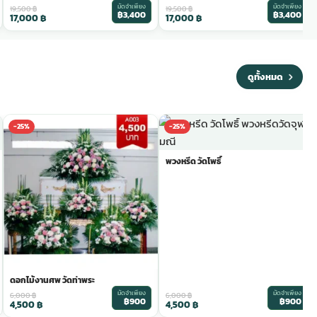
มัดจำเพียง
มัดจำเพียง
19,500
฿
19,500
฿
฿3,400
฿3,400
17,000
฿
17,000
฿
ดูทั้งหมด
-25%
-25%
พวงหรีด วัดโพธิ์
ดอกไม้งานศพ วัดท่าพระ
มัดจำเพียง
มัดจำเพียง
6,000
฿
6,000
฿
฿900
฿900
4,500
฿
4,500
฿