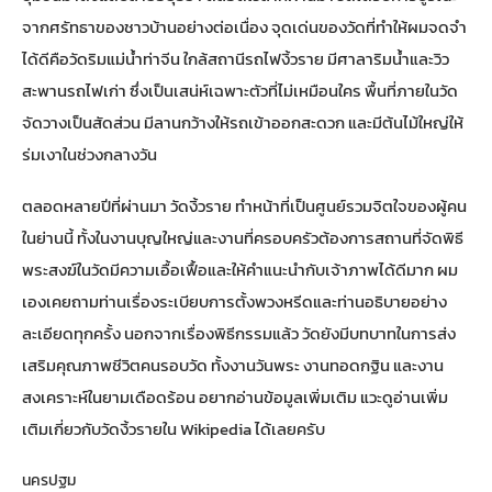
จากศรัทธาของชาวบ้านอย่างต่อเนื่อง จุดเด่นของวัดที่ทำให้ผมจดจำ
ได้ดีคือวัดริมแม่น้ำท่าจีน ใกล้สถานีรถไฟงิ้วราย มีศาลาริมน้ำและวิว
สะพานรถไฟเก่า ซึ่งเป็นเสน่ห์เฉพาะตัวที่ไม่เหมือนใคร พื้นที่ภายในวัด
จัดวางเป็นสัดส่วน มีลานกว้างให้รถเข้าออกสะดวก และมีต้นไม้ใหญ่ให้
ร่มเงาในช่วงกลางวัน
ตลอดหลายปีที่ผ่านมา วัดงิ้วราย ทำหน้าที่เป็นศูนย์รวมจิตใจของผู้คน
ในย่านนี้ ทั้งในงานบุญใหญ่และงานที่ครอบครัวต้องการสถานที่จัดพิธี
พระสงฆ์ในวัดมีความเอื้อเฟื้อและให้คำแนะนำกับเจ้าภาพได้ดีมาก ผม
เองเคยถามท่านเรื่องระเบียบการตั้งพวงหรีดและท่านอธิบายอย่าง
ละเอียดทุกครั้ง นอกจากเรื่องพิธีกรรมแล้ว วัดยังมีบทบาทในการส่ง
เสริมคุณภาพชีวิตคนรอบวัด ทั้งงานวันพระ งานทอดกฐิน และงาน
สงเคราะห์ในยามเดือดร้อน อยากอ่านข้อมูลเพิ่มเติม แวะดู
อ่านเพิ่ม
เติมเกี่ยวกับวัดงิ้วรายใน Wikipedia
ได้เลยครับ
นครปฐม