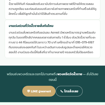
งิ้วรายให้ทันที ก่อนผลิตจริงเรามีบริการส่งภาพดราฟต์ป้ายให้ตรวจสอบ
ความถูกต้อง และก่อนส่งของจริงเรายังถ่ายภาพพวงหรีดที่ทำเสร็จส่งให้ดู
อีกครั้ง เพื่อให้ลูกค้ามั่นใจว่าได้สินค้าตรงตามที่สั่ง
งานเร่งด่วนที่วัดงิ้วรายสั่งทันไหม
งานเร่งด่วนสั่งพวงหรีดทันแน่นอน Aorest มีพวงหรีดมาตรฐานพร้อมส่ง
ทุกวัน ในเขตที่ใกล้ปากคลองตลาดส่งภายใน 1 ชั่วโมง ส่วนวัดงิ้วรายที่ระยะ
ทางราว 44 กิโลเมตรใช้เวลาราว 70 นาที แค่โทรเข้ามาที่ 095-079-6187
ทีมรถขนส่งจะออกทันที ในระหว่างเดินทางจะส่งรูปและตำแหน่งให้ตรวจ
สอบได้ งานด่วนระดับนี้คือสิ่งที่เราทำมาหลายปี ครอบครัวไม่ต้องเครียด
พร้อมส่งพวงหรีดและดอกไม้งานศพถึง
พวงหรีดวัดงิ้วราย
— สั่งได้เลย
ตอนนี้
💬 LINE @aorest
📞 โทรสั่งเลย