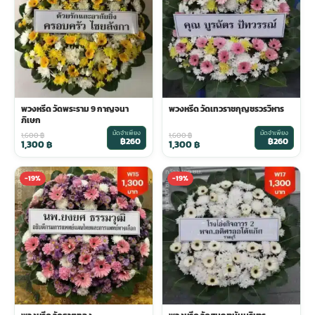
พวงดอกไม้งานศพ
tpdecorate ปูพื้น
พวงหรีด วัดพระราม 9 กาญจนา
พวงหรีด วัดเทวราชกุญชรวรวิหาร
ภิเษก
มัดจำเพียง
มัดจำเพียง
1,600
฿
1,600
฿
฿260
฿260
1,300
฿
1,300
฿
-19%
-19%