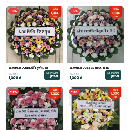
-19%
-19%
พวงหรีด วัดแก้วฟ้าจุฬามณี
พวงหรีด วัดธรรมาภิรตาราม
มัดจำเพียง
มัดจำเพียง
1,600
฿
1,600
฿
฿260
฿260
1,300
฿
1,300
฿
-19%
-17%