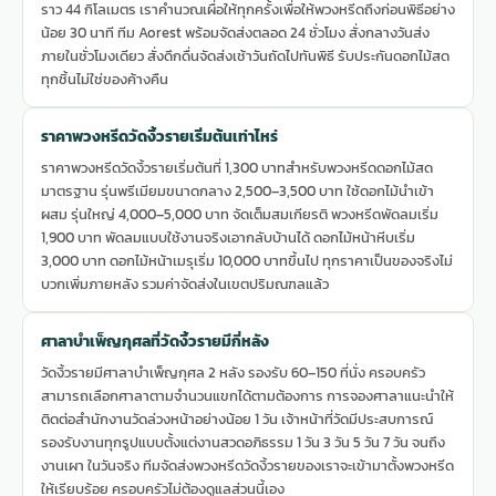
ราว 44 กิโลเมตร เราคำนวณเผื่อให้ทุกครั้งเพื่อให้พวงหรีดถึงก่อนพิธีอย่าง
น้อย 30 นาที ทีม Aorest พร้อมจัดส่งตลอด 24 ชั่วโมง สั่งกลางวันส่ง
ภายในชั่วโมงเดียว สั่งดึกดื่นจัดส่งเช้าวันถัดไปทันพิธี รับประกันดอกไม้สด
ทุกชิ้นไม่ใช่ของค้างคืน
ราคาพวงหรีดวัดงิ้วรายเริ่มต้นเท่าไหร่
ราคาพวงหรีดวัดงิ้วรายเริ่มต้นที่ 1,300 บาทสำหรับพวงหรีดดอกไม้สด
มาตรฐาน รุ่นพรีเมียมขนาดกลาง 2,500–3,500 บาท ใช้ดอกไม้นำเข้า
ผสม รุ่นใหญ่ 4,000–5,000 บาท จัดเต็มสมเกียรติ พวงหรีดพัดลมเริ่ม
1,900 บาท พัดลมแบบใช้งานจริงเอากลับบ้านได้ ดอกไม้หน้าหีบเริ่ม
3,000 บาท ดอกไม้หน้าเมรุเริ่ม 10,000 บาทขึ้นไป ทุกราคาเป็นของจริงไม่
บวกเพิ่มภายหลัง รวมค่าจัดส่งในเขตปริมณฑลแล้ว
ศาลาบำเพ็ญกุศลที่วัดงิ้วรายมีกี่หลัง
วัดงิ้วรายมีศาลาบำเพ็ญกุศล 2 หลัง รองรับ 60–150 ที่นั่ง ครอบครัว
สามารถเลือกศาลาตามจำนวนแขกได้ตามต้องการ การจองศาลาแนะนำให้
ติดต่อสำนักงานวัดล่วงหน้าอย่างน้อย 1 วัน เจ้าหน้าที่วัดมีประสบการณ์
รองรับงานทุกรูปแบบตั้งแต่งานสวดอภิธรรม 1 วัน 3 วัน 5 วัน 7 วัน จนถึง
งานเผา ในวันจริง ทีมจัดส่งพวงหรีดวัดงิ้วรายของเราจะเข้ามาตั้งพวงหรีด
ให้เรียบร้อย ครอบครัวไม่ต้องดูแลส่วนนี้เอง