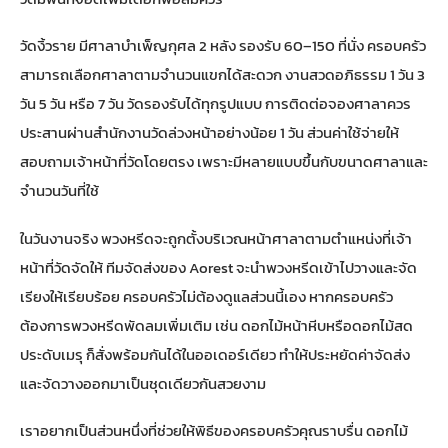
วัดงิ้วราย มีศาลาบำเพ็ญกุศล 2 หลัง รองรับ 60–150 ที่นั่ง ครอบครัว
สามารถเลือกศาลาตามจำนวนแขกได้สะดวก งานสวดอภิธรรม 1 วัน 3
วัน 5 วัน หรือ 7 วัน วัดรองรับได้ทุกรูปแบบ การติดต่อจองศาลาควร
ประสานผ่านสำนักงานวัดล่วงหน้าอย่างน้อย 1 วัน ส่วนค่าใช้จ่ายให้
สอบถามเจ้าหน้าที่วัดโดยตรง เพราะมีหลายแบบขึ้นกับขนาดศาลาและ
จำนวนวันที่ใช้
ในวันงานจริง พวงหรีดจะถูกตั้งบริเวณหน้าศาลาตามตำแหน่งที่เจ้า
หน้าที่วัดจัดให้ ทีมจัดส่งของ Aorest จะนำพวงหรีดเข้าไปวางและจัด
เรียงให้เรียบร้อย ครอบครัวไม่ต้องดูแลส่วนนี้เอง หากครอบครัว
ต้องการ
พวงหรีดพัดลม
เพิ่มเติม เช่น ดอกไม้หน้าหีบหรือดอกไม้สด
ประดับเมรุ ก็สั่งพร้อมกันได้ในออเดอร์เดียว ทำให้ประหยัดค่าจัดส่ง
และจัดวางออกมาเป็นชุดเดียวกันสวยงาม
เราอยากเป็นส่วนหนึ่งที่ช่วยให้พิธีของครอบครัวคุณราบรื่น ดอกไม้