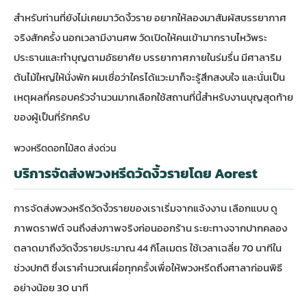
สำหรับท่านที่ยังไม่เคยมาวัดงิ้วราย อยากให้ลองมาสัมผัสบรรยากาศ
จริงสักครั้ง นอกเวลามีงานศพ วัดเปิดให้คนเข้ามากราบไหว้พระ
ประธานและทำบุญตามอัธยาศัย บรรยากาศภายในร่มรื่น มีศาลาริม
ต้นไม้ใหญ่ให้นั่งพัก ผมเชื่อว่าใครได้แวะมาก็จะรู้สึกสงบใจ และนั่นเป็น
เหตุผลที่ครอบครัวจำนวนมากเลือกใช้สถานที่นี้สำหรับงานบุญสุดท้าย
ของผู้เป็นที่รักครับ
พวงหรีดดอกไม้สด ส่งด่วน
บริการจัดส่งพวงหรีดวัดงิ้วรายโดย Aorest
การจัดส่งพวงหรีดวัดงิ้วรายของเราเริ่มจากแจ้งงาน เลือกแบบ ดู
ภาพดราฟต์ จนถึงส่งภาพจริงก่อนออกร้าน ระยะทางจากปากคลอง
ตลาดมาถึงวัดงิ้วรายประมาณ 44 กิโลเมตร ใช้เวลาเฉลี่ย 70 นาทีใน
ช่วงปกติ ซึ่งเราคำนวณเผื่อทุกครั้งเพื่อให้พวงหรีดถึงศาลาก่อนพิธี
อย่างน้อย 30 นาที