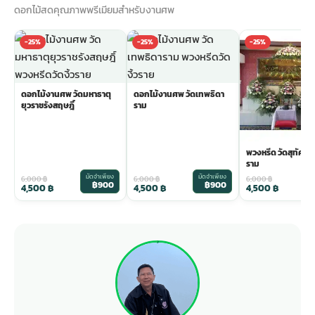
ดอกไม้สดคุณภาพพรีเมียมสำหรับงานศพ
-25%
-25%
-25%
ดอกไม้งานศพ วัดมหาธาตุ
ดอกไม้งานศพ วัดเทพธิดา
ยุวราชรังสฤษฎิ์
ราม
พวงหรีด วัดสุทัศน
ราม
มัดจำเพียง
มัดจำเพียง
ม
6,000
฿
6,000
฿
6,000
฿
฿900
฿900
4,500
฿
4,500
฿
4,500
฿