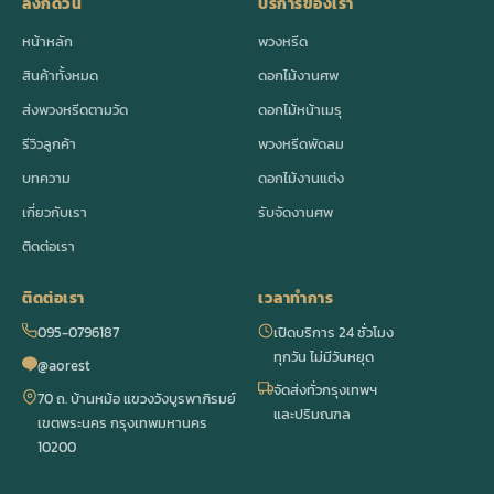
ลิงก์ด่วน
บริการของเรา
หน้าหลัก
พวงหรีด
สินค้าทั้งหมด
ดอกไม้งานศพ
ส่งพวงหรีดตามวัด
ดอกไม้หน้าเมรุ
รีวิวลูกค้า
พวงหรีดพัดลม
บทความ
ดอกไม้งานแต่ง
เกี่ยวกับเรา
รับจัดงานศพ
ติดต่อเรา
ติดต่อเรา
เวลาทำการ
095-0796187
เปิดบริการ 24 ชั่วโมง
ทุกวัน ไม่มีวันหยุด
@aorest
จัดส่งทั่วกรุงเทพฯ
70 ถ. บ้านหม้อ แขวงวังบูรพาภิรมย์
และปริมณฑล
เขตพระนคร กรุงเทพมหานคร
10200