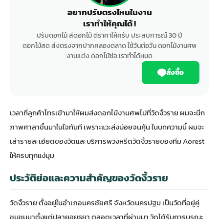
อยากปรับตรงไหนในงาน
เราทำให้คุณได้ !
ปรับดอกไม้ สีดอกไม้ ตีราคาให้ครับ ประสบการณ์ 30 ปี
ดอกไม้สด ส่งตรงจากปากคลองตลาด ใช้วันต่อวัน ดอกไม้งานศพ
งานแต่ง ดอกไม้ช่อ เราทำได้หมด
สั่งซื้อ
เวลาที่ลูกค้าโทรเข้ามาให้ผมส่งดอกไม้งานศพไปที่วัดงิ้วราย ผมจะนึก
ภาพศาลาขึ้นมาในใจทันที เพราะแวะส่งบ่อยจนคุ้น ในบทความนี้ ผมจะ
เล่ารายละเอียดของวัดและบริการพวงหรีดวัดงิ้วรายของทีม Aorest
ให้ครบทุกแง่มุม
ประวัติย่อและความสำคัญของวัดงิ้วราย
วัดงิ้วราย ตั้งอยู่ในอำเภอนครชัยศรี จังหวัดนครปฐม เป็นวัดที่อยู่คู่
ชุมชนมาตั้งแต่ปลายอยุธยา ตลอดเวลาที่ผ่านมา วัดได้รับการบูรณะ