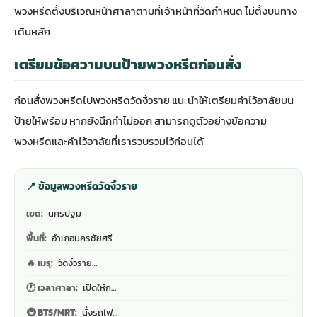
พวงหรีดตั้งบริเวณหน้าศาลาตามที่เจ้าหน้าที่วัดกำหนด ไม่ตั้งบนทาง
เดินหลัก
เตรียมข้อความบนป้ายพวงหรีดก่อนสั่ง
ก่อนสั่งพวงหรีดไปพวงหรีดวัดงิ้วราย แนะนำให้เตรียมคำไว้อาลัยบน
ป้ายให้พร้อม หากยังนึกคำไม่ออก สามารถดู
ตัวอย่างข้อความ
พวงหรีดและคำไว้อาลัย
ที่เรารวบรวมไว้ก่อนได้
📍 ข้อมูลพวงหรีดวัดงิ้วราย
เขต:
นครปฐม
พื้นที่:
อำเภอนครชัยศรี
🔥 เมรุ:
วัดงิ้วราย…
🕐 เวลาศาลา:
เปิดให้ก…
🚇 BTS/MRT:
นั่งรถไฟ…