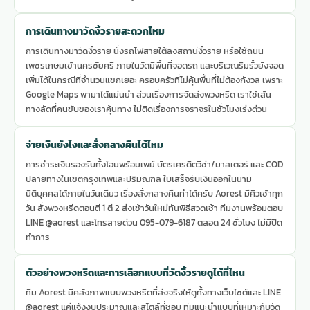
การเดินทางมาวัดงิ้วรายสะดวกไหม
การเดินทางมาวัดงิ้วราย นั่งรถไฟสายใต้ลงสถานีงิ้วราย หรือใช้ถนน
เพชรเกษมเข้านครชัยศรี ภายในวัดมีพื้นที่จอดรถ และบริเวณริมรั้วยังจอด
เพิ่มได้ในกรณีที่จำนวนแขกเยอะ ครอบครัวที่ไม่คุ้นพื้นที่ไม่ต้องกังวล เพราะ
Google Maps พามาได้แม่นยำ ส่วนเรื่องการจัดส่งพวงหรีด เราใช้เส้น
ทางลัดที่คนขับของเราคุ้นทาง ไม่ติดเรื่องการจราจรในชั่วโมงเร่งด่วน
จ่ายเงินยังไงและสั่งกลางคืนได้ไหม
การชำระเงินรองรับทั้งโอนพร้อมเพย์ บัตรเครดิตวีซ่า/มาสเตอร์ และ COD
ปลายทางในเขตกรุงเทพและปริมณฑล ใบเสร็จรับเงินออกในนาม
นิติบุคคลได้ภายในวันเดียว เรื่องสั่งกลางคืนทำได้ครับ Aorest มีคิวเช้าทุก
วัน สั่งพวงหรีดตอนตี 1 ตี 2 ส่งเช้าวันใหม่ทันพิธีสวดเช้า ทีมงานพร้อมตอบ
LINE @aorest และโทรสายด่วน 095-079-6187 ตลอด 24 ชั่วโมง ไม่มีปิด
ทำการ
ตัวอย่างพวงหรีดและการเลือกแบบที่วัดงิ้วรายดูได้ที่ไหน
ทีม Aorest มีคลังภาพแบบพวงหรีดที่ส่งจริงให้ดูทั้งทางเว็บไซต์และ LINE
@aorest แค่แจ้งงบประมาณและสไตล์ที่ชอบ ทีมแนะนำแบบที่เหมาะกับวัด