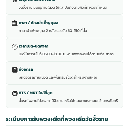
🔥
วัดงิ้วราย มีเมรุภายในวัด ใช้ฌาปนกิจตามคิวที่ทางวัดกำหนด
🏛
ศาลา / ห้องบำเพ็ญกุศล
ศาลาบำเพ็ญกุศล 2 หลัง รองรับ 60–150 ที่นั่ง
🕐
เวลาเปิด-ปิดศาลา
เปิดให้กราบไหว้ 06.00-18.00 น. งานศพรองรับได้ตามแต่ละศาลา
🅿️
ที่จอดรถ
มีที่จอดรถภายในวัด และพื้นที่ริมรั้ววัดสำหรับงานใหญ่
🚇
BTS / MRT ใกล้ที่สุด
นั่งรถไฟสายใต้ลงสถานีงิ้วราย หรือใช้ถนนเพชรเกษมเข้านครชัยศรี
ระเบียบการรับพวงหรีดที่พวงหรีดวัดงิ้วราย