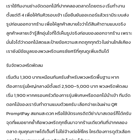
เราใช้ทีมงานช่างจัดดอกไม้ที่ปากคลองตลาดโดยตรง เริ่มทำงาน
ตั้งแต่ตี 4 เพื่อให้ทันคิวรอบเช้า เมื่อยืนยันออเดอร์แล้วเรามีระบบส่ง
รูปก่อนออกจากร้าน เพื่อให้ลูกค้าสบายใจว่าได้สินค้าตามแบบจริง
ลูกค้าหลายเจ้ารู้สึกอุ่นใจที่ได้เห็นรูปจริงก่อนของออกจากร้าน เพราะ
มั่นใจได้ว่าดอกไม้สดและป้ายข้อความสะกดถูกทุกตัว ในย่านใกล้เคียง
เรายังมีข้อมูลของ
พวงหรีดนครชัยศรี
ที่คุณดูเพิ่มเติมได้
รับจัดพวงหรีดพัดลม
เริ่มต้น 1,300 บาทเหมือนกันครับสำหรับพวงหรีดพื้นฐาน หาก
ต้องการรุ่นใหญ่กลางมีตั้งแต่ 2,500–5,000 บาท พวงหรีดพัดลม
เริ่ม 1,900 หากครอบครัวต้องการรุ่นพิเศษหรือดอกไม้นำเข้า ทีมจัด
ดอกไม้ของเรารับทำตามแบบด้วยครับ เลือกจ่ายเงินผ่าน QR
PromptPay สแกนสะดวก หรือใช้บัตรเครดิตวีซ่า/มาสเตอร์ก็ได้ครับ
จุดที่ผมอยากย้ำคือพวงหรีดทุกชิ้นมาจากร้านเดียวกันที่ปากคลอง
ตลาด คุมคุณภาพได้เต็มที่ ไม่ใช่จ้างต่อให้ใคร ใครต้องการดูตัวเลือก