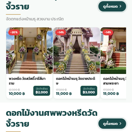
งิ้วราย
ดูทั้งหมด
จัดตกแต่งหน้าเมรุ สวยงาม ประณีต
-20%
-14%
-14%
พวงหรีด วัดสวัสดิ์วารีสีมา
ดอกไม้หน้าเมรุ วัดราชประดิ
ดอกไม้หน้าเมรุ วัด
ราม
ษ
สามพระยา
มัดจำเพียง
มัดจำเพียง
ม
12,500
฿
17,500
฿
17,500
฿
฿2,000
฿3,000
฿
10,000
฿
15,000
฿
15,000
฿
ดอกไม้งานศพพวงหรีดวัด
งิ้วราย
ดูทั้งหมด