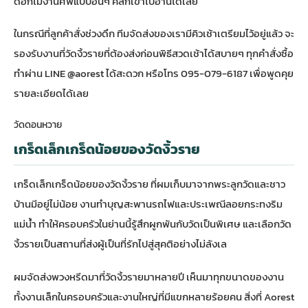
ดอกไม้งานศพ
แบบอื่นๆ คลิกเข้าไปอ่านได้เลย
ในกรณีที่ลูกค้าสั่งช่วงดึก ทีมจัดส่งของเรามีคิวเช้าเตรียมไว้อยู่แล้ว จะ
รองรับงานที่วัดงิ้วรายที่ต้องส่งก่อนพิธีสวดเช้าได้สบายๆ ทุกคำสั่งซื้อ
ทำผ่าน LINE @aorest ได้สะดวก หรือโทร 095-079-6187 เพื่อพูดคุย
รายละเอียดได้เลย
วัดดอนหวาย
เกร็ดเล็กเกร็ดน้อยของวัดงิ้วราย
เกร็ดเล็กเกร็ดน้อยของวัดงิ้วราย ที่ผมเก็บมาจากพระลูกวัดและชาว
บ้านมีอยู่ไม่น้อย งานทำบุญสะพานรถไฟและประเพณีลอยกระทงริม
แม่น้ำ ทำให้ครอบครัวในย่านนี้รู้สึกผูกพันกับวัดเป็นพิเศษ และเลือกวัด
งิ้วรายเป็นสถานที่ส่งผู้เป็นที่รักไปสู่สุคติอย่างไม่ลังเล
ผมจัดส่งพวงหรีดมาที่วัดงิ้วรายมาหลายปี เห็นมาทุกขนาดของงาน
ทั้งงานเล็กในครอบครัวและงานใหญ่ที่มีแขกหลายร้อยคน สิ่งที่
Aorest