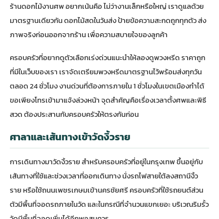
ร้านดอกไม้งานศพ
อยากเน้นคือ ไม่ว่างานเล็กหรือใหญ่ เราดูแลด้วย
มาตรฐานเดียวกัน ดอกไม้สดในวันส่ง ป้ายข้อความสะกดถูกทุกตัว ส่ง
ภาพจริงก่อนออกจากร้าน เพื่อความสบายใจของลูกค้า
ครอบครัวที่อยากดูตัวเลือกเร่งด่วนแนะนำให้ลองดู
พวงหรีด ราคาถูก
ที่มีในเว็บของเรา เราจัดเตรียมพวงหรีดมาตรฐานไว้พร้อมส่งทุกวัน
ตลอด 24 ชั่วโมง งานด่วนที่ต้องการภายใน 1 ชั่วโมงในเขตเมืองทำได้
ขอเพียงโทรเข้ามาแจ้งล่วงหน้า จุดสำคัญคือเรื่องเวลาตั้งศพและพิธี
สวด ต้องประสานกับครอบครัวให้ตรงกันก่อน
ศาลาและเส้นทางเข้าวัดงิ้วราย
การเดินทางมาวัดงิ้วราย สำหรับครอบครัวที่อยู่ในกรุงเทพ ขึ้นอยู่กับ
เส้นทางที่ใช้และช่วงเวลาที่ออกเดินทาง นั่งรถไฟสายใต้ลงสถานีงิ้ว
ราย หรือใช้ถนนเพชรเกษมเข้านครชัยศรี ครอบครัวที่ใช้รถยนต์ส่วน
ตัวมีพื้นที่จอดรถภายในวัด และในกรณีที่จำนวนแขกเยอะ บริเวณริมรั้ว
วัดมีพื้นที่จอดเพิ่มได้อีกพอสมควร