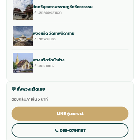
วัดศรีสุขสถาพรราษฎร์ศรัทธาธรรม
📍 เขตคลองสามวา
พวงหรีด วัดเทพธิดาราม
📍 เขตพระนคร
พวงหรีดวัดหัวช้าง
📍 เขตราชเทวี
💬 สั่งพวงหรีดเลย
ตอบกลับภายใน 5 นาที
LINE @aorest
📞 095-0796187