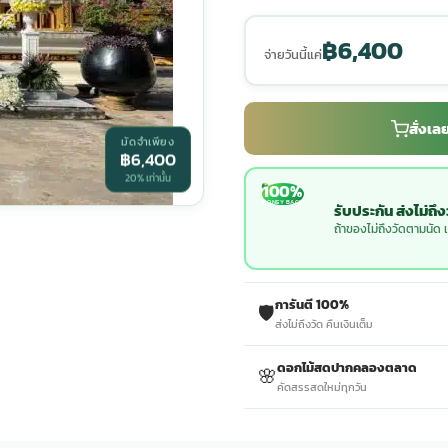
฿6,400
จ่ายวันนี้แค่
สั่งเ
มัดจำเพียง
฿6,400
20% เท่านั้น
100%
MONEY BACK
รับประกัน ส่งไม่ถึ
ถ้าของไม่ถึงวัดตามนัด เ
การันตี 100%
🛡️
ส่งไม่ถึงวัด คืนเงินเต็ม
ดอกไม้สดปากคลองตลาด
🌸
คัดสรรสดใหม่ทุกวัน