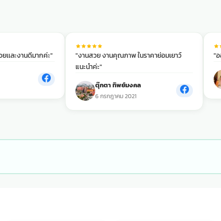
สวยเเละงานดีมากค่ะ"
"งานสวย งานคุณภาพ ในราคาย่อมเยาว์
"อ
แนะนำค่ะ"
ตุ๊กตา ทิพย์มงคล
6 กรกฎาคม 2021