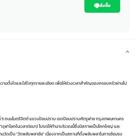
สั่งซื้อ
ามตั้งใจและใส่ใจทุกรายละเอียด เพื่อให้ช่วงเวลาสำคัญของครอบครัวผ่านไป
ขที่ 5 ถนนไมตรีจิตต์ แขวงป้อมปราบ เขตป้อมปราบศัตรูพ่าย กรุงเทพมหานคร
าจุฬาโลกในเวลาต่อมา) โปรดให้ทำนาบริเวณนี้ซึ่งมีสภาพเป็นโคกใหญ่ และ
นนามวัดเป็น "วัดพลับพลาชัย" เนื่องจากเป็นสถานที่ตั้งพลับพลาในการซ้อมรบ