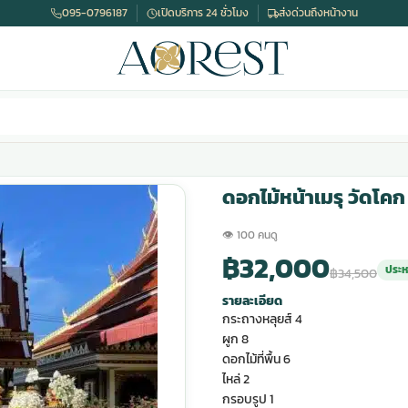
095-0796187
เปิดบริการ 24 ชั่วโมง
ส่งด่วนถึงหน้างาน
ดอกไม้หน้าเมรุ วัดโคก
👁 100 คนดู
฿32,000
ประห
฿34,500
รายละเอียด
กระถางหลุยส์ 4
ผูก 8
ดอกไม้ที่พื้น 6
ไหล่ 2
กรอบรูป 1