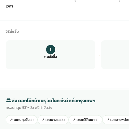
เวลา
วิธีสั่งซื้อ
1
→
กดสั่งซื้อ
🏛 ส่ง ดอกไม้หน้าเมรุ วัดโคก ถึงวัดทั่วกรุงเทพฯ
ครอบคลุม 931+ วัด ฟรีค่าจัดส่ง
📍 เขตปทุมวัน
📍 เขตบางแค
📍 เขตทวีวัฒนา
📍 เขตบางพลัด
(8)
(5)
(5)