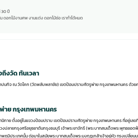
 30 ปี
น ดอกไม้งานศพ งานแต่ง ดอกไม้ช่อ เราทำได้หมด
ถึงวัด ทันเวลา
าปนกิจ ณ วัดโคก (วัดพลับพลาชัย) เขตป้อมปราบศัตรูพ่าย กรุงเทพมหานคร ด้วยคว
รูพ่าย กรุงเทพมหานคร
านิกาย ตั้งอยู่ในแขวงป้อมปราบ เขตป้อมปราบศัตรูพ่าย กรุงเทพมหานคร ที่อยู่เล
ช่วงปลายกรุงศรีอยุธยาต้นกรุงธนบุรี เจ้าพระยาจักรี (พระบาทสมเด็จพระพุทธยอดฟ้
ามสภาพภูมิประเทศนั้น ต่อมาในสมัยพระบาทสมเด็จพระมงกุฎเกล้าเจ้าอยู่หัว ทรงเปลี่ย