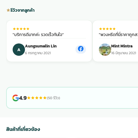
รีวิวจากลูกค้า
ประดับเมรุ
ดอกไม้งานศพ กรุงเทพ
พวงหรีดดอกไม้สด ราคาถูก
เมรุ ออนไลน์
ดอกไม้งานศพ ปากคลองตลาด
สั่งพวงหรีด ออนไลน์
"บริการดีมากค่ะ รวดเร็วทันใจ"
"พวงหรีดที่นี่ราคาถูก
Aungsumalin Lin
Mint Mintra
A
เมรุ ส่งด่วน
ร้านดอกไม้งานศพ ใกล้ฉัน
ส่งพวงหรีด ด่วน กรุงเทพ
6 กรกฎาคม 2021
16 มิถุนายน 2021
หน้าเมรุ กรุงเทพ
ดอกไม้งานศพ ราคาถูก
ร้านพวงหรีด กรุงเทพ ส่งฟรี
จัดดอกไม้งานศพ ราคา
พวงหรีด ปากคลองตลาด ราคา
4.9
(50 รีวิว)
ดอกไม้งานศพ ส่งฟรี
พวงหรีด ส่งด่วน วันนี้
สินค้าที่เกี่ยวข้อง
ดอกไม้งานศพ ออนไลน์