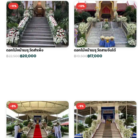
-11%
-13%
พวงดอกไม้งานศพ
tpdecorate ปูพื้น
ดอกไม้หน้าเมรุ วัดสำเพ็ง
ดอกไม้หน้าเมรุ วัดสามจีนใต้
฿20,000
฿17,000
฿22,500
฿19,500
-8%
-9%