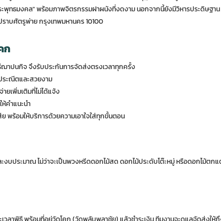
ะพุทธมงคล" พร้อมภาพจิตรกรรมฝาผนังที่งดงาม นอกจากนี้ยังมีวิหารประดิษฐา
มปราบศัตรูพ่าย กรุงเทพมหานคร 10100
โคก
ฌาปนกิจ จึงรับประกันการจัดส่งตรงเวลาทุกครั้ง
างประณีตและสวยงาม
ยเพิ่มเติมที่ไม่ได้แจ้ง
มให้คำแนะนำ
ีย พร้อมให้บริการด้วยความเอาใจใส่ทุกขั้นตอน
งบประมาณ ไม่ว่าจะเป็นพวงหรีดดอกไม้สด ดอกไม้ประดับโต๊ะหมู่ หรือดอกไม้ตกแต
นและเวลาพิธี พร้อมที่อยู่วัดโคก (วัดพลับพลาชัย) แล้วชำระเงิน ทีมงานจะดูแลจัดส่