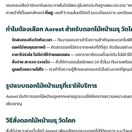
ของกองเสือป่ารักษาดินแดน ภายในวัดมีพระอุโบสถประดิษฐานพระประธาน "พร
ศาลเจ้าที่เป็นเอกลักษณ์
ที่อยู่:
เลขที่ 5 ถนนไมตรีจิตต์ แขวงป้อมปราบ เขตป้อ
ทำไมต้องเลือก Aorest สำหรับดอกไม้หน้าเมรุ วัด
จัดส่งตรงถึงวัดทันเวลา
— ทีมงานของเราเข้าใจความสำคัญของเวลาในพิธี
ดอกไม้สดคุณภาพดี
— คัดสรรดอกไม้สดจากแหล่งที่ดีที่สุด จัดเรียงอย่
ราคาโปร่งใส ไม่มีค่าใช้จ่ายแอบแฝง
— บอกราคาชัดเจนตั้งแต่ต้น ไม่มีค่าใช้จ่า
สั่งง่าย สะดวก รวดเร็ว
— สั่งได้ทางออนไลน์ตลอด 24 ชั่วโมง ทีมงานพร้อ
ดูแลด้วยความใส่ใจ
— เราเข้าใจความรู้สึกของครอบครัวในช่วงเวลาที่สูญเส
รูปแบบดอกไม้หน้าเมรุที่เราให้บริการ
Aorest มีบริการดอกไม้หน้าเมรุหลากหลายรูปแบบให้เลือกตามความเหมาะสมและ
เชี่ยวชาญ
วิธีสั่งดอกไม้หน้าเมรุ วัดโคก
สั่งได้ง่าย ๆ ผ่านเว็บไซต์ Aorest เพียงเลือกรูปแบบดอกไม้ที่ต้องการ ระบุวั