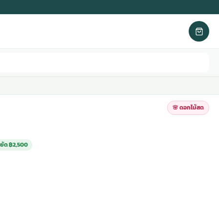
🌸 ดอกไม้สด
ยัด ฿2,500