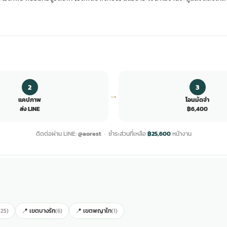
2
3
→
แคปภาพ
โอนมัดจำ
ส่ง LINE
฿6,400
ติดต่อผ่าน LINE:
@aorest
· ชำระส่วนที่เหลือ
฿25,600
หน้างาน
📍 เขตบางรัก
📍 เขตพญาไท
(25)
(6)
(1)