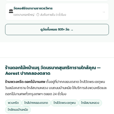
วัดหงส์รัตนารามราชวรวิหาร
🏛
→
เขตบางกอกใหญ่ · ⏱ ส่งถึงภายใน 3 ชั่วโมง
ดูวัดทั้งหมด 931+ วัด →
ร้านดอกไม้หน้าเมรุ วัดนรนาถสุนทริการามใกล้คุณ —
Aorest ปากคลองตลาด
ร้านพวงหรีด ดอกไม้งานศพ
ตั้งอยู่ที่ปากคลองตลาด ใกล้วัดพระเชตุพน
วิมลมังคลาราม ใกล้สนามหลวง บนถนนบ้านหม้อ ให้บริการส่งพวงหรีดและ
ดอกไม้งานศพทั่วกรุงเทพฯ ตลอด 24 ชั่วโมง
พวงหรีด
ใกล้ปากคลองตลาด
ใกล้วัดพระเชตุพน
ใกล้สนามหลวง
ใกล้ถนนบ้านหม้อ