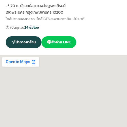
📍 70 ถ. บ้านหม้อ แขวงวังบูรพาภิรมย์
เขตพระนคร กรุงเทพมหานคร 10200
ใกล้ปากคลองตลาด · ใกล้ BTS สะพานตากสิน ~10 นาที
🕐 เปิดทุกวัน
24 ชั่วโมง
นำทางมาร้าน
สั่งผ่าน LINE