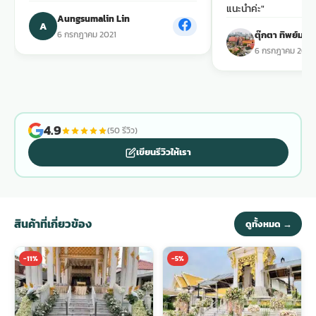
แนะนำค่ะ"
Aungsumalin Lin
A
พวงดอกไม้งานศพ
6 กรกฎาคม 2021
ตุ๊กตา ทิพย์มง
6 กรกฎาคม 2021
tpdecorate ปูพื้น
4.9
(50 รีวิว)
เขียนรีวิวให้เรา
สินค้าที่เกี่ยวข้อง
ดูทั้งหมด →
-11%
-5%