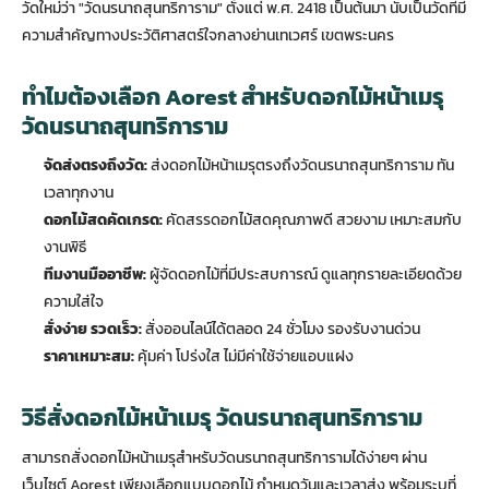
วัดใหม่ว่า "วัดนรนาถสุนทริการาม" ตั้งแต่ พ.ศ. 2418 เป็นต้นมา นับเป็นวัดที่มี
ความสำคัญทางประวัติศาสตร์ใจกลางย่านเทเวศร์ เขตพระนคร
ทำไมต้องเลือก Aorest สำหรับดอกไม้หน้าเมรุ
วัดนรนาถสุนทริการาม
จัดส่งตรงถึงวัด:
ส่งดอกไม้หน้าเมรุตรงถึงวัดนรนาถสุนทริการาม ทัน
เวลาทุกงาน
ดอกไม้สดคัดเกรด:
คัดสรรดอกไม้สดคุณภาพดี สวยงาม เหมาะสมกับ
งานพิธี
ทีมงานมืออาชีพ:
ผู้จัดดอกไม้ที่มีประสบการณ์ ดูแลทุกรายละเอียดด้วย
ความใส่ใจ
สั่งง่าย รวดเร็ว:
สั่งออนไลน์ได้ตลอด 24 ชั่วโมง รองรับงานด่วน
ราคาเหมาะสม:
คุ้มค่า โปร่งใส ไม่มีค่าใช้จ่ายแอบแฝง
วิธีสั่งดอกไม้หน้าเมรุ วัดนรนาถสุนทริการาม
สามารถสั่งดอกไม้หน้าเมรุสำหรับวัดนรนาถสุนทริการามได้ง่ายๆ ผ่าน
เว็บไซต์ Aorest เพียงเลือกแบบดอกไม้ กำหนดวันและเวลาส่ง พร้อมระบุที่