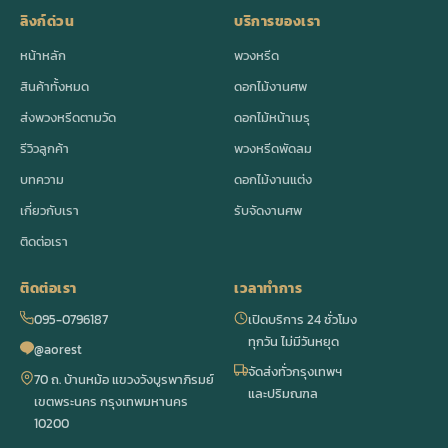
ลิงก์ด่วน
บริการของเรา
หน้าหลัก
พวงหรีด
สินค้าทั้งหมด
ดอกไม้งานศพ
ส่งพวงหรีดตามวัด
ดอกไม้หน้าเมรุ
รีวิวลูกค้า
พวงหรีดพัดลม
บทความ
ดอกไม้งานแต่ง
เกี่ยวกับเรา
รับจัดงานศพ
ติดต่อเรา
ติดต่อเรา
เวลาทำการ
095-0796187
เปิดบริการ 24 ชั่วโมง
ทุกวัน ไม่มีวันหยุด
@aorest
จัดส่งทั่วกรุงเทพฯ
70 ถ. บ้านหม้อ แขวงวังบูรพาภิรมย์
และปริมณฑล
เขตพระนคร กรุงเทพมหานคร
10200