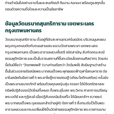
ท่านดำเนินไปอย่างราบรื่นและสมเกียรติ ทีมงาน Aorest พร้อมดูแลทุกขั้น
ตอนด้วยความตั้งใจและความเป็นมืออาชีพ
ข้อมูลวัดนรนาถสุนทริการาม เขตพระนคร
กรุงเทพมหานคร
วัดนรนาถสุนทริการาม ตั้งอยู่ที่เชิงสะพานเทเวศร์นฤมิตร บริเวณมุมคลอง
ผดุงกรุงเกษมตัดกับถนนสามเสน แขวงวัดสามพระยา เขตพระนคร
กรุงเทพมหานคร เป็นพระอารามหลวงชั้นตรี ชนิดสามัญ สังกัดคณะสงฆ์
ธรรมยุติกนิกาย และเป็นโบราณสถานที่ขึ้นทะเบียนโดยกรมศิลปากร วัดแห่ง
นี้เดิมมีชื่อว่า "วัดเทพยพลี" (บางท่านเรียกว่า วัดฉิมพลี) สันนิษฐานว่าสร้าง
ขึ้นในช่วงปลายรัชสมัยพระบาทสมเด็จพระพุทธยอดฟ้าจุฬาโลกมหาราช ต่อ
มาในสมัยต้นรัชกาลที่ 5 พระยาโชฎึกราชเศรษฐี (เถียน โชติกเสถียร) ครั้งยัง
เป็นพระยานรนาถภักดี พร้อมด้วยคุณหญิงสุ่น ภรรยา ได้มีจิตศรัทธาสละ
ทรัพย์ปฏิสังขรณ์วัดใหม่ทั้งหมด ทั้งพระอุโบสถ พระวิหาร ศาลาการเปรียญ
พระเจดีย์ และกุฏิสงฆ์ เมื่อปฏิสังขรณ์แล้วเสร็จ ได้น้อมเกล้าฯ ถวายแด่
พระบาทสมเด็จพระจุลจอมเกล้าเจ้าอยู่หัว รัชกาลที่ 5 ซึ่งทรงรับไว้เป็นพระ
อารามหลวงและทรงเปลี่ยนให้เป็นวัดฝ่ายธรรมยุติกนิกาย พระราชทานนาม