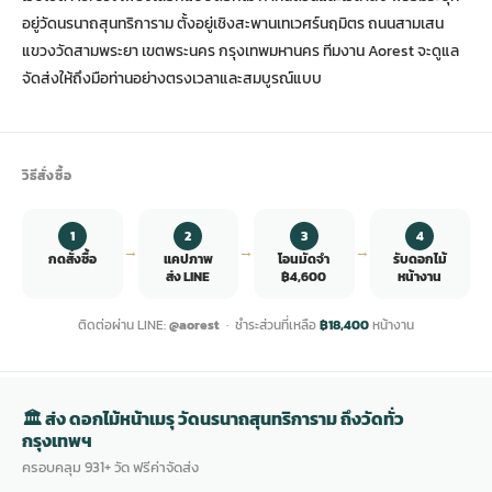
อยู่วัดนรนาถสุนทริการาม ตั้งอยู่เชิงสะพานเทเวศร์นฤมิตร ถนนสามเสน
แขวงวัดสามพระยา เขตพระนคร กรุงเทพมหานคร ทีมงาน Aorest จะดูแล
จัดส่งให้ถึงมือท่านอย่างตรงเวลาและสมบูรณ์แบบ
วิธีสั่งซื้อ
1
2
3
4
→
→
→
กดสั่งซื้อ
แคปภาพ
โอนมัดจำ
รับดอกไม้
ส่ง LINE
฿4,600
หน้างาน
ติดต่อผ่าน LINE:
@aorest
· ชำระส่วนที่เหลือ
฿18,400
หน้างาน
🏛 ส่ง ดอกไม้หน้าเมรุ วัดนรนาถสุนทริการาม ถึงวัดทั่ว
กรุงเทพฯ
ครอบคลุม 931+ วัด ฟรีค่าจัดส่ง