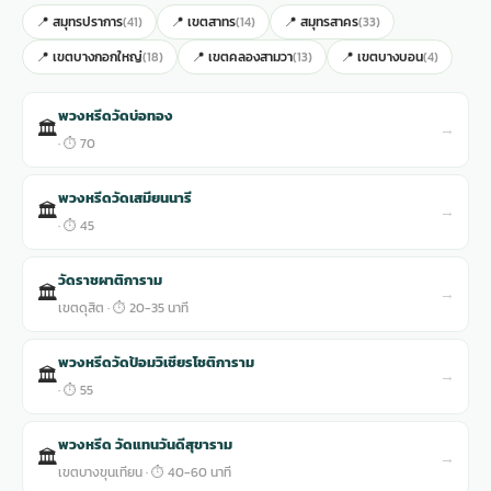
📍 สมุทรปราการ
📍 เขตสาทร
📍 สมุทรสาคร
(41)
(14)
(33)
📍 เขตบางกอกใหญ่
📍 เขตคลองสามวา
📍 เขตบางบอน
(18)
(13)
(4)
พวงหรีดวัดบ่อทอง
🏛
→
· ⏱ 70
พวงหรีดวัดเสมียนนารี
🏛
→
· ⏱ 45
วัดราชผาติการาม
🏛
→
เขตดุสิต · ⏱ 20-35 นาที
พวงหรีดวัดป้อมวิเชียรโชติการาม
🏛
→
· ⏱ 55
พวงหรีด วัดแทนวันดีสุขาราม
🏛
→
เขตบางขุนเทียน · ⏱ 40-60 นาที