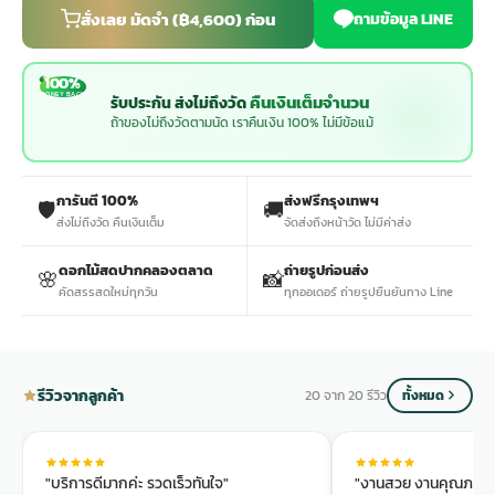
สั่งเลย มัดจำ (฿4,600) ก่อน
ถามข้อมูล LINE
ประดับเมรุ
ดอกไม้งานศพ กรุงเทพ
พวงหรีดดอกไม้สด ราคาถูก
100%
MONEY BACK
คืนเงินเต็มจำนวน
รับประกัน ส่งไม่ถึงวัด
เมรุ ออนไลน์
ดอกไม้งานศพ ปากคลองตลาด
สั่งพวงหรีด ออนไลน์
ถ้าของไม่ถึงวัดตามนัด เราคืนเงิน 100% ไม่มีข้อแม้
เมรุ ส่งด่วน
ร้านดอกไม้งานศพ ใกล้ฉัน
ส่งพวงหรีด ด่วน กรุงเทพ
การันตี 100%
ส่งฟรีกรุงเทพฯ
🛡️
🚚
ส่งไม่ถึงวัด คืนเงินเต็ม
จัดส่งถึงหน้าวัด ไม่มีค่าส่ง
หน้าเมรุ กรุงเทพ
ดอกไม้งานศพ ราคาถูก
ร้านพวงหรีด กรุงเทพ ส่งฟรี
ดอกไม้สดปากคลองตลาด
ถ่ายรูปก่อนส่ง
🌸
📸
คัดสรรสดใหม่ทุกวัน
ทุกออเดอร์ ถ่ายรูปยืนยันทาง Line
จัดดอกไม้งานศพ ราคา
พวงหรีด ปากคลองตลาด ราคา
รีวิวจากลูกค้า
20 จาก 20 รีวิว
ทั้งหมด
ดอกไม้งานศพ ส่งฟรี
พวงหรีด ส่งด่วน วันนี้
ดอกไม้งานศพ ออนไลน์
"บริการดีมากค่ะ รวดเร็วทันใจ"
"งานสวย งานคุณภาพ ใ