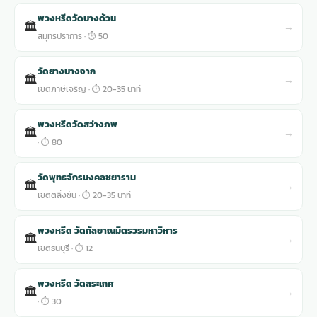
พวงหรีดวัดบางด้วน
🏛
→
สมุทรปราการ · ⏱ 50
วัดยางบางจาก
🏛
→
เขตภาษีเจริญ · ⏱ 20-35 นาที
พวงหรีดวัดสว่างภพ
🏛
→
· ⏱ 80
วัดพุทธจักรมงคลชยาราม
🏛
→
เขตตลิ่งชัน · ⏱ 20-35 นาที
พวงหรีด วัดกัลยาณมิตรวรมหาวิหาร
🏛
→
เขตธนบุรี · ⏱ 12
พวงหรีด วัดสระเกศ
🏛
→
· ⏱ 30