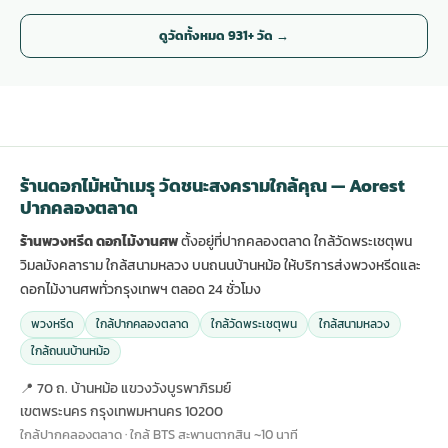
ดูวัดทั้งหมด 931+ วัด →
ร้านดอกไม้หน้าเมรุ วัดชนะสงครามใกล้คุณ — Aorest
ปากคลองตลาด
ร้านพวงหรีด ดอกไม้งานศพ
ตั้งอยู่ที่ปากคลองตลาด ใกล้วัดพระเชตุพน
วิมลมังคลาราม ใกล้สนามหลวง บนถนนบ้านหม้อ ให้บริการส่งพวงหรีดและ
ดอกไม้งานศพทั่วกรุงเทพฯ ตลอด 24 ชั่วโมง
พวงหรีด
ใกล้ปากคลองตลาด
ใกล้วัดพระเชตุพน
ใกล้สนามหลวง
ใกล้ถนนบ้านหม้อ
📍 70 ถ. บ้านหม้อ แขวงวังบูรพาภิรมย์
เขตพระนคร กรุงเทพมหานคร 10200
ใกล้ปากคลองตลาด · ใกล้ BTS สะพานตากสิน ~10 นาที