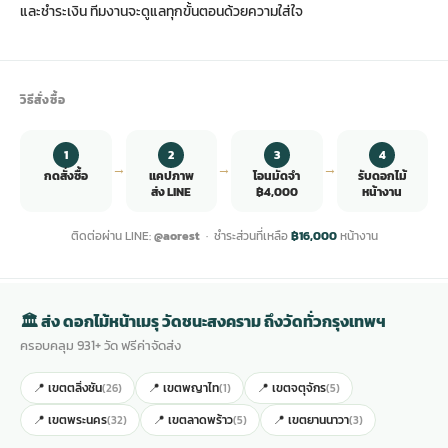
และชำระเงิน ทีมงานจะดูแลทุกขั้นตอนด้วยความใส่ใจ
วิธีสั่งซื้อ
1
2
3
4
→
→
→
กดสั่งซื้อ
แคปภาพ
โอนมัดจำ
รับดอกไม้
ส่ง LINE
฿4,000
หน้างาน
ติดต่อผ่าน LINE:
@aorest
· ชำระส่วนที่เหลือ
฿16,000
หน้างาน
🏛 ส่ง ดอกไม้หน้าเมรุ วัดชนะสงคราม ถึงวัดทั่วกรุงเทพฯ
ครอบคลุม 931+ วัด ฟรีค่าจัดส่ง
📍 เขตตลิ่งชัน
📍 เขตพญาไท
📍 เขตจตุจักร
(26)
(1)
(5)
📍 เขตพระนคร
📍 เขตลาดพร้าว
📍 เขตยานนาวา
(32)
(5)
(3)