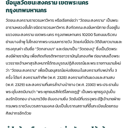
ข้อมูลวัดชนะสงคราม เขตพระนคร
กรุงเทพมหานคร
วัดชนะสงครามราชวรมหาวิหาร หรือเรียกย่อว่า "วัดชนะสงคราม" เป็นพระ
อารามหลวงชั้นโท ชนิดราชวรมหาวิหาร สังกัดคณะสงฆ์มหานิกาย ตั้งอยู่ใน
แขวงชนะสงคราม เขตพระนคร กรุงเทพมหานคร 10200 ริมถนนบริเวณ
ย่านบางลำพู ไม่ไกลจากพระบรมมหาราชวัง วัดแห่งนี้มีประวัติอันยาวนานและ
ทรงคุณค่า เดิมชื่อ "วัดกลางนา" และต่อมาเป็น "วัดตองปุ" ซึ่งเป็นวัดพระ
สงฆ์ฝ่ายรามัญ เพื่อเทิดเกียรติทหารชาวรามัญในกองทัพ ต่อมาสมเด็จพระ
บวรราชเจ้ามหาสุรสิงหนาทได้ทรงบูรณปฏิสังขรณ์และพระราชทานนามใหม่
ว่า "วัดชนะสงคราม" เพื่อเป็นอนุสรณ์แห่งชัยชนะในสงครามกับพม่าทั้ง 3
ครั้ง ได้แก่ สงครามเก้าทัพ (พ.ศ. 2328) สงครามท่าดินแดงและสามสบ
(พ.ศ. 2329) และสงครามที่นครลำปางป่าซาง (พ.ศ. 2330) พระประธานใน
พระอุโบสถมีนามว่า "พระพุทธนรสีห์ตรีโลกเชฏฐ์" เป็นพระพุทธรูปปูนปั้น
ลงรักปิดทอง ปางมารวิชัย อันงดงามยิ่ง วัดยังมีที่บรรจุพระอัฐิเจ้านายฝ่าย
กรมพระราชวังบวรสถานมงคล นับเป็นโบราณสถานที่ขึ้นทะเบียนโดยกรม
ศิลปากรอีกด้วย