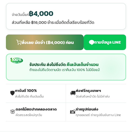
฿4,000
ประดับเมรุ
ดอกไม้งานศพ กรุงเทพ
พวงหรีดดอกไม้สด ราคาถูก
จ่ายวันนี้แค่
ส่วนที่เหลือ ฿16,000 ชำระเมื่อติดตั้งเรียบร้อยที่วัด
เมรุ ออนไลน์
ดอกไม้งานศพ ปากคลองตลาด
สั่งพวงหรีด ออนไลน์
สั่งเลย มัดจำ (฿4,000) ก่อน
ถามข้อมูล LINE
เมรุ ส่งด่วน
ร้านดอกไม้งานศพ ใกล้ฉัน
ส่งพวงหรีด ด่วน กรุงเทพ
100%
MONEY BACK
คืนเงินเต็มจำนวน
รับประกัน ส่งไม่ถึงวัด
หน้าเมรุ กรุงเทพ
ดอกไม้งานศพ ราคาถูก
ร้านพวงหรีด กรุงเทพ ส่งฟรี
ถ้าของไม่ถึงวัดตามนัด เราคืนเงิน 100% ไม่มีข้อแม้
จัดดอกไม้งานศพ ราคา
พวงหรีด ปากคลองตลาด ราคา
การันตี 100%
ส่งฟรีกรุงเทพฯ
🛡️
🚚
ส่งไม่ถึงวัด คืนเงินเต็ม
จัดส่งถึงหน้าวัด ไม่มีค่าส่ง
ดอกไม้งานศพ ส่งฟรี
พวงหรีด ส่งด่วน วันนี้
ดอกไม้สดปากคลองตลาด
ถ่ายรูปก่อนส่ง
🌸
📸
คัดสรรสดใหม่ทุกวัน
ทุกออเดอร์ ถ่ายรูปยืนยันทาง Line
ดอกไม้งานศพ ออนไลน์