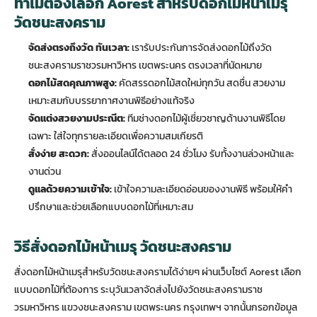
ทำไมต้องเลือก Aorest สำหรับดอกไม้หน้าเมรุ
วัดชนะสงคราม
จัดส่งตรงถึงวัด ทันเวลา:
เรารับประกันการจัดส่งดอกไม้ถึงวัด
ชนะสงครามราชวรมหาวิหาร เขตพระนคร ตรงเวลาที่นัดหมาย
ดอกไม้สดคุณภาพสูง:
คัดสรรดอกไม้สดใหม่ทุกวัน สดชื่น สวยงาม
เหมาะสมกับบรรยากาศงานพิธีอย่างแท้จริง
จัดแต่งสวยงามประณีต:
ทีมช่างดอกไม้ผู้เชี่ยวชาญด้านงานพิธีโดย
เฉพาะ ใส่ใจทุกรายละเอียดเพื่อความสมเกียรติ
สั่งง่าย สะดวก:
สั่งออนไลน์ได้ตลอด 24 ชั่วโมง รับทั้งงานล่วงหน้าและ
งานด่วน
ดูแลด้วยความเข้าใจ:
เข้าใจความละเอียดอ่อนของงานพิธี พร้อมให้คำ
ปรึกษาและช่วยเลือกแบบดอกไม้ที่เหมาะสม
วิธีสั่งดอกไม้หน้าเมรุ วัดชนะสงคราม
สั่งดอกไม้หน้าเมรุสำหรับวัดชนะสงครามได้ง่ายๆ ผ่านเว็บไซต์ Aorest เลือก
แบบดอกไม้ที่ต้องการ ระบุวันเวลาจัดส่งไปยังวัดชนะสงครามราช
วรมหาวิหาร แขวงชนะสงคราม เขตพระนคร กรุงเทพฯ จากนั้นกรอกข้อมูล