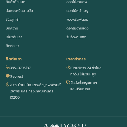
สินค้าทั้งหมด
ดอกไม้งานศพ
ส่งพวงหรีดตามวัด
ดอกไม้หน้าเมรุ
รีวิวลูกค้า
พวงหรีดพัดลม
บทความ
ดอกไม้งานแต่ง
เกี่ยวกับเรา
รับจัดงานศพ
ติดต่อเรา
ติดต่อเรา
เวลาทำการ
095-0796187
เปิดบริการ 24 ชั่วโมง
ทุกวัน ไม่มีวันหยุด
@aorest
จัดส่งทั่วกรุงเทพฯ
70 ถ. บ้านหม้อ แขวงวังบูรพาภิรมย์
และปริมณฑล
เขตพระนคร กรุงเทพมหานคร
10200