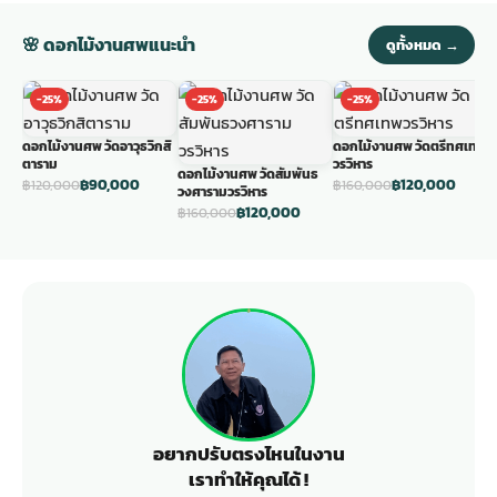
🌸 ดอกไม้งานศพแนะนำ
ดูทั้งหมด →
-25%
-25%
-25%
ดอกไม้งานศพ วัดอาวุธวิกสิ
ดอกไม้งานศพ วัดตรีทศเทพ
ด
ตาราม
วรวิหาร
ว
ดอกไม้งานศพ วัดสัมพันธ
฿90,000
฿120,000
฿120,000
฿160,000
฿
วงศารามวรวิหาร
฿120,000
฿160,000
อยากปรับตรงไหนในงาน
เราทำให้คุณได้ !