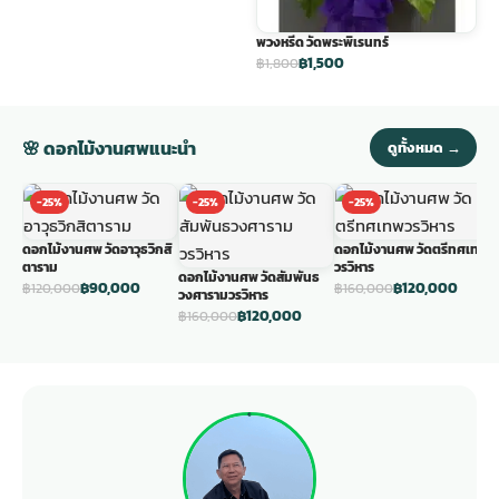
พวงหรีด วัดพระพิเรนทร์
฿1,500
฿1,800
🌸 ดอกไม้งานศพแนะนำ
ดูทั้งหมด →
-25%
-25%
-25%
ดอกไม้งานศพ วัดอาวุธวิกสิ
ดอกไม้งานศพ วัดตรีทศเทพ
ด
ตาราม
วรวิหาร
ว
ดอกไม้งานศพ วัดสัมพันธ
฿90,000
฿120,000
฿120,000
฿160,000
฿
วงศารามวรวิหาร
฿120,000
฿160,000