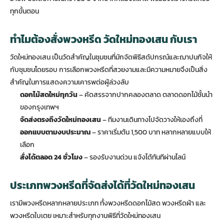
ทุกขั้นตอน
ทำไมต้องสั่งพวงหรีด วัดใหม่ทองเสน กับเรา
วัดใหม่ทองเสน เป็นวัดสำคัญในชุมชนที่มักจัดพิธีสดัปกรณ์และฌาปนกิจให้
กับชุมชนโดยรอบ การเลือกพวงหรีดที่สวยงามและมีความหมายจึงเป็นสิ่ง
สำคัญในการแสดงความเคารพต่อผู้ล่วงลับ
ดอกไม้สดใหม่ทุกวัน
– คัดสรรจากปากคลองตลาด ตลาดดอกไม้ชั้นนำ
ของกรุงเทพฯ
จัดส่งตรงถึงวัดใหม่ทองเสน
– ทีมงานเดินทางไปจัดวางให้เองถึงที่
ออกแบบตามงบประมาณ
– ราคาเริ่มต้น 1,500 บาท หลากหลายแบบให้
เลือก
สั่งได้ตลอด 24 ชั่วโมง
– รองรับงานด่วน แจ้งได้ทันทีผ่านไลน์
ประเภทพวงหรีดที่จัดส่งได้ที่วัดใหม่ทองเสน
เรามีพวงหรีดหลากหลายประเภท ทั้งพวงหรีดดอกไม้สด พวงหรีดผ้า และ
พวงหรีดใบเตย เหมาะสำหรับทุกงานพิธีที่วัดใหม่ทองเสน