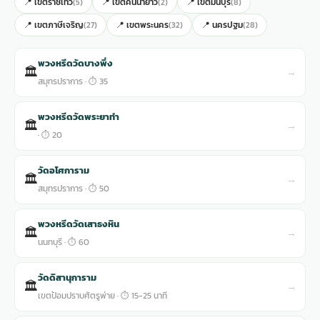
📍 เขตราชเทวี
📍 เขตคันนายาว
📍 เขตมีนบุรี
(5)
(2)
(8)
📍 เขตภาษีเจริญ
📍 เขตพระนคร
📍 นครปฐม
(27)
(32)
(28)
พวงหรีดวัดบางพึ่ง
🏛
→
สมุทรปราการ · ⏱ 35
พวงหรีดวัดพระยาทำ
🏛
→
· ⏱ 20
วัดอโศการาม
🏛
→
สมุทรปราการ · ⏱ 50
พวงหรีดวัดเสาธงหิน
🏛
→
นนทบุรี · ⏱ 60
วัดดิสานุการาม
🏛
→
เขตป้อมปราบศัตรูพ่าย · ⏱ 15-25 นาที