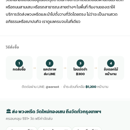
หรือถนนสามเสน หรือรถสาธารณะสายต่างๆ ในพื้นที่ ทีมงานของเราให้
บริการจัดส่งพวงหรีดและนำไปตั้งวางที่วัดโดยตรง ไม่ว่าจะเป็นงานสวด
อภิธรรมหรือฌาปนกิจ เราดูแลครบจบในที่เดียว
วิธีสั่งซื้อ
1
2
3
4
→
→
→
กดสั่งซื้อ
แคปภาพ
โอนมัดจำ
รับดอกไม้
ส่ง LINE
฿300
หน้างาน
ติดต่อผ่าน LINE:
@aorest
· ชำระส่วนที่เหลือ
฿1,200
หน้างาน
🏛 ส่ง พวงหรีด วัดใหม่ทองเสน ถึงวัดทั่วกรุงเทพฯ
ครอบคลุม 931+ วัด ฟรีค่าจัดส่ง