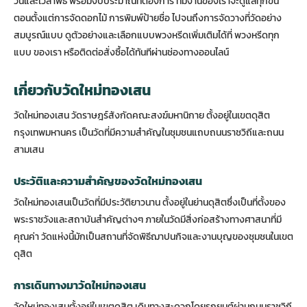
วันและเวลาพิธี พร้อมงบประมาณที่ต้องการ ทีมงานของเราจะดูแลทุกขั้น
ตอนตั้งแต่การจัดดอกไม้ การพิมพ์ป้ายชื่อ ไปจนถึงการจัดวางที่วัดอย่าง
สมบูรณ์แบบ ดูตัวอย่างและเลือกแบบพวงหรีดเพิ่มเติมได้ที่
พวงหรีดทุก
แบบ
ของเรา หรือติดต่อสั่งซื้อได้ทันทีผ่านช่องทางออนไลน์
เกี่ยวกับวัดใหม่ทองเสน
วัดใหม่ทองเสน วัดราษฎร์สังกัดคณะสงฆ์มหานิกาย ตั้งอยู่ในเขตดุสิต
กรุงเทพมหานคร เป็นวัดที่มีความสำคัญในชุมชนแถบถนนราชวิถีและถนน
สามเสน
ประวัติและความสำคัญของวัดใหม่ทองเสน
วัดใหม่ทองเสนเป็นวัดที่มีประวัติยาวนาน ตั้งอยู่ในย่านดุสิตซึ่งเป็นที่ตั้งของ
พระราชวังและสถาบันสำคัญต่างๆ ภายในวัดมีสิ่งก่อสร้างทางศาสนาที่มี
คุณค่า วัดแห่งนี้มักเป็นสถานที่จัดพิธีฌาปนกิจและงานบุญของชุมชนในเขต
ดุสิต
การเดินทางมาวัดใหม่ทองเสน
วัดใหม่ทองเสนตั้งอยู่ในเขตดุสิต เดินทางสะดวกโดยรถยนต์ผ่านถนนราชวิถี