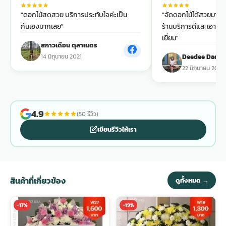
"ดอกไม้สดสวย บริการประทับใจค่ะเป็น
"จัดดอกไม้ได้สวยมากแ
พวงดอกไม้งานศพ
กันเองมากเลย"
ร้านบริการดีและเอาใจใส
เยี่ยม"
สกาวเดือน ตุลาเนตร
tpdecorate ปูพื้น
14 มิถุนายน 2021
Deedee Dada
22 มิถุนายน 2025
4.9
(50 รีวิว)
เขียนรีวิวให้เรา
สินค้าที่เกี่ยวข้อง
ดูทั้งหมด →
-17%
-19%