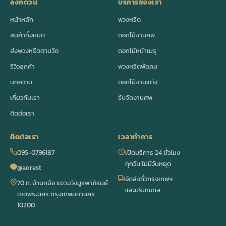
ลิงก์ด่วน
บริการของเรา
หน้าหลัก
พวงหรีด
สินค้าทั้งหมด
ดอกไม้งานศพ
ส่งพวงหรีดตามวัด
ดอกไม้หน้าเมรุ
รีวิวลูกค้า
พวงหรีดพัดลม
บทความ
ดอกไม้งานแต่ง
เกี่ยวกับเรา
รับจัดงานศพ
ติดต่อเรา
ติดต่อเรา
เวลาทำการ
095-0796187
เปิดบริการ 24 ชั่วโมง
ทุกวัน ไม่มีวันหยุด
@aorest
จัดส่งทั่วกรุงเทพฯ
70 ถ. บ้านหม้อ แขวงวังบูรพาภิรมย์
และปริมณฑล
เขตพระนคร กรุงเทพมหานคร
10200