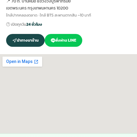
📍 70 ถ. บ้านหม้อ แขวงวังบูรพาภิรมย์
เขตพระนคร กรุงเทพมหานคร 10200
ใกล้ปากคลองตลาด · ใกล้ BTS สะพานตากสิน ~10 นาที
🕐 เปิดทุกวัน
24 ชั่วโมง
นำทางมาร้าน
สั่งผ่าน LINE