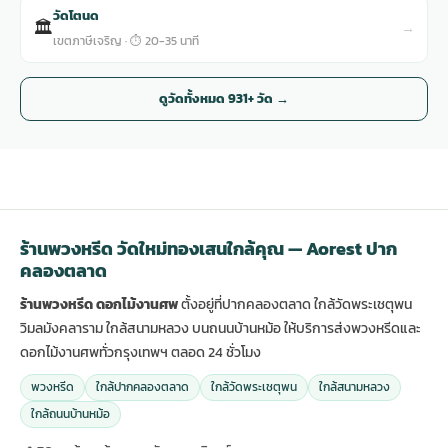
วัดโตนด
🏛
→
เขตภาษีเจริญ · ⏱ 20-35 นาที
ดูวัดทั้งหมด 931+ วัด →
ร้านพวงหรีด วัดใหม่ทองเสนใกล้คุณ — Aorest ปาก
คลองตลาด
ร้านพวงหรีด ดอกไม้งานศพ
ตั้งอยู่ที่ปากคลองตลาด ใกล้วัดพระเชตุพน
วิมลมังคลาราม ใกล้สนามหลวง บนถนนบ้านหม้อ ให้บริการส่งพวงหรีดและ
ดอกไม้งานศพทั่วกรุงเทพฯ ตลอด 24 ชั่วโมง
พวงหรีด
ใกล้ปากคลองตลาด
ใกล้วัดพระเชตุพน
ใกล้สนามหลวง
ใกล้ถนนบ้านหม้อ