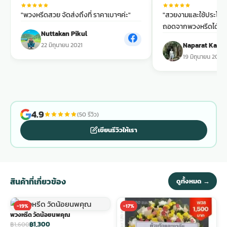
"พวงหรีดสวย จัดส่งถึงที่ ราคาเบาๆค่ะ"
"สวยงามและใช้ประโยชน์
พวงดอกไม้งานศพ
ถอดจากพวงหรีดได้ด้วย
Nuttakan Pikul
22 มิถุนายน 2021
Naparat Kase
tpdecorate ปูพื้น
19 มิถุนายน 2021
4.9
(50 รีวิว)
เขียนรีวิวให้เรา
สินค้าที่เกี่ยวข้อง
ดูทั้งหมด →
-19%
-17%
พวงหรีด วัดน้อยนพคุณ
฿1,300
฿1,600