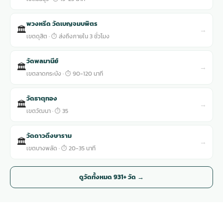
พวงหรีด วัดเบญจมบพิตร
🏛
→
เขตดุสิต · ⏱ ส่งถึงภายใน 3 ชั่วโมง
วัดพลมานีย์
🏛
→
เขตลาดกระบัง · ⏱ 90-120 นาที
วัดธาตุทอง
🏛
→
เขตวัฒนา · ⏱ 35
วัดดาวดึงษาราม
🏛
→
เขตบางพลัด · ⏱ 20-35 นาที
ดูวัดทั้งหมด 931+ วัด →