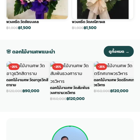
พวงหรีด วัดชัยมงคล
พวงหรีด วัดคณิกาผล
฿1,500
฿1,500
฿1,800
฿1,800
🌸 ดอกไม้งานศพแนะนำ
ดูทั้งหมด →
-25%
-25%
-25%
ดอกไม้งานศพ วัดอาวุธวิกสิ
ดอกไม้งานศพ วัดตรีทศเทพ
ด
ตาราม
วรวิหาร
ว
ดอกไม้งานศพ วัดสัมพันธ
฿90,000
฿120,000
฿120,000
฿160,000
฿
วงศารามวรวิหาร
฿120,000
฿160,000