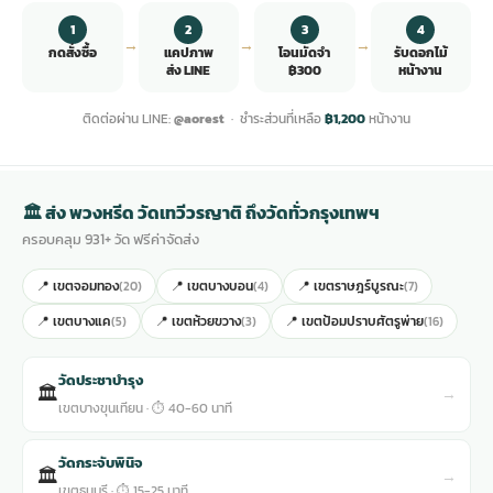
1
2
3
4
→
→
→
กดสั่งซื้อ
แคปภาพ
โอนมัดจำ
รับดอกไม้
ส่ง LINE
฿300
หน้างาน
ติดต่อผ่าน LINE:
@aorest
· ชำระส่วนที่เหลือ
฿1,200
หน้างาน
🏛 ส่ง พวงหรีด วัดเทวีวรญาติ ถึงวัดทั่วกรุงเทพฯ
ครอบคลุม 931+ วัด ฟรีค่าจัดส่ง
📍 เขตจอมทอง
📍 เขตบางบอน
📍 เขตราษฎร์บูรณะ
(20)
(4)
(7)
📍 เขตบางแค
📍 เขตห้วยขวาง
📍 เขตป้อมปราบศัตรูพ่าย
(5)
(3)
(16)
วัดประชาบำรุง
🏛
→
เขตบางขุนเทียน · ⏱ 40-60 นาที
วัดกระจับพินิจ
🏛
→
เขตธนบุรี · ⏱ 15-25 นาที