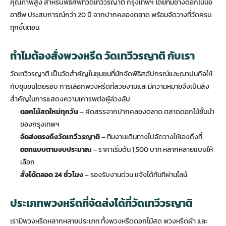
คุณภาพสูง สำหรับพิธีศพที่วัดเทวีวรญาติ กรุงเทพฯ โดยทีมช่างดอกไม้มือ
อาชีพ ประสบการณ์กว่า 20 ปี จากปากคลองตลาด พร้อมจัดวางที่วัดครบ
ทุกขั้นตอน
ทำไมต้องสั่งพวงหรีด วัดเทวีวรญาติ กับเรา
วัดเทวีวรญาติ เป็นวัดสำคัญในชุมชนที่มักจัดพิธีสดัปกรณ์และฌาปนกิจให้
กับชุมชนโดยรอบ การเลือก
พวงหรีด
ที่สวยงามและมีความหมายจึงเป็นสิ่ง
สำคัญในการแสดงความเคารพต่อผู้ล่วงลับ
ดอกไม้สดใหม่ทุกวัน
– คัดสรรจากปากคลองตลาด ตลาดดอกไม้ชั้นนำ
ของกรุงเทพฯ
จัดส่งตรงถึงวัดเทวีวรญาติ
– ทีมงานเดินทางไปจัดวางให้เองถึงที่
ออกแบบตามงบประมาณ
– ราคาเริ่มต้น 1,500 บาท หลากหลายแบบให้
เลือก
สั่งได้ตลอด 24 ชั่วโมง
– รองรับงานด่วน แจ้งได้ทันทีผ่านไลน์
ประเภทพวงหรีดที่จัดส่งได้ที่วัดเทวีวรญาติ
เรามีพวงหรีดหลากหลายประเภท ทั้งพวงหรีดดอกไม้สด พวงหรีดผ้า และ