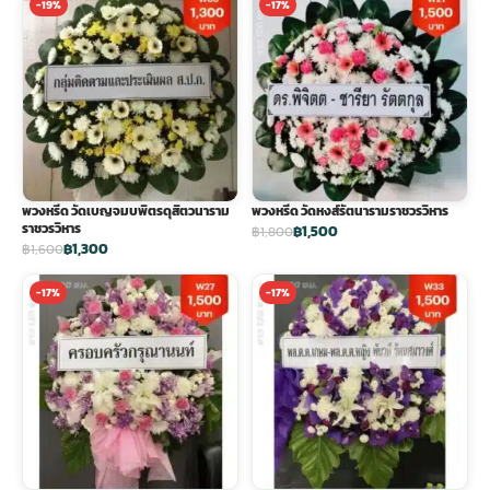
-19%
-17%
พวงหรีด วัดเบญจมบพิตรดุสิตวนาราม
พวงหรีด วัดหงส์รัตนารามราชวรวิหาร
ราชวรวิหาร
฿1,500
฿1,800
฿1,300
฿1,600
-17%
-17%