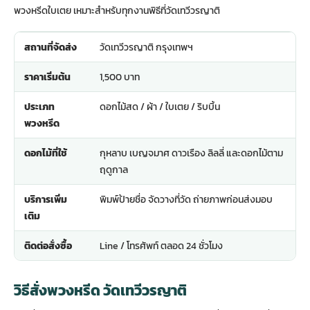
พวงหรีดใบเตย เหมาะสำหรับทุกงานพิธีที่วัดเทวีวรญาติ
สถานที่จัดส่ง
วัดเทวีวรญาติ กรุงเทพฯ
ราคาเริ่มต้น
1,500 บาท
ประเภท
ดอกไม้สด / ผ้า / ใบเตย / ริบบิ้น
พวงหรีด
ดอกไม้ที่ใช้
กุหลาบ เบญจมาศ ดาวเรือง ลิลลี่ และดอกไม้ตาม
ฤดูกาล
บริการเพิ่ม
พิมพ์ป้ายชื่อ จัดวางที่วัด ถ่ายภาพก่อนส่งมอบ
เติม
ติดต่อสั่งซื้อ
Line / โทรศัพท์ ตลอด 24 ชั่วโมง
วิธีสั่งพวงหรีด วัดเทวีวรญาติ