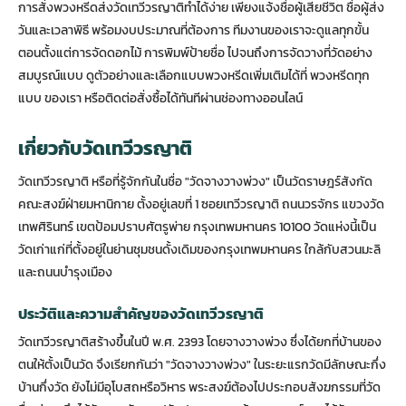
การสั่งพวงหรีดส่งวัดเทวีวรญาติทำได้ง่าย เพียงแจ้งชื่อผู้เสียชีวิต ชื่อผู้ส่ง
วันและเวลาพิธี พร้อมงบประมาณที่ต้องการ ทีมงานของเราจะดูแลทุกขั้น
ตอนตั้งแต่การจัดดอกไม้ การพิมพ์ป้ายชื่อ ไปจนถึงการจัดวางที่วัดอย่าง
สมบูรณ์แบบ ดูตัวอย่างและเลือกแบบพวงหรีดเพิ่มเติมได้ที่
พวงหรีดทุก
แบบ
ของเรา หรือติดต่อสั่งซื้อได้ทันทีผ่านช่องทางออนไลน์
เกี่ยวกับวัดเทวีวรญาติ
วัดเทวีวรญาติ หรือที่รู้จักกันในชื่อ "วัดจางวางพ่วง" เป็นวัดราษฎร์สังกัด
คณะสงฆ์ฝ่ายมหานิกาย ตั้งอยู่เลขที่ 1 ซอยเทวีวรญาติ ถนนวรจักร แขวงวัด
เทพศิรินทร์ เขตป้อมปราบศัตรูพ่าย กรุงเทพมหานคร 10100 วัดแห่งนี้เป็น
วัดเก่าแก่ที่ตั้งอยู่ในย่านชุมชนดั้งเดิมของกรุงเทพมหานคร ใกล้กับสวนมะลิ
และถนนบำรุงเมือง
ประวัติและความสำคัญของวัดเทวีวรญาติ
วัดเทวีวรญาติสร้างขึ้นในปี พ.ศ. 2393 โดยจางวางพ่วง ซึ่งได้ยกที่บ้านของ
ตนให้ตั้งเป็นวัด จึงเรียกกันว่า "วัดจางวางพ่วง" ในระยะแรกวัดมีลักษณะกึ่ง
บ้านกึ่งวัด ยังไม่มีอุโบสถหรือวิหาร พระสงฆ์ต้องไปประกอบสังฆกรรมที่วัด