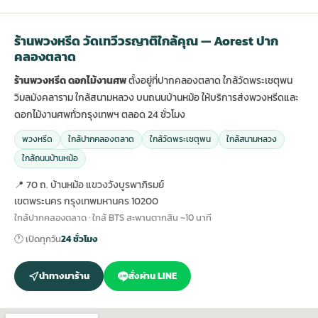
ร้านพวงหรีด วัดเทวีวรญาติใกล้คุณ — Aorest ปาก
คลองตลาด
ร้านพวงหรีด ดอกไม้งานศพ
ตั้งอยู่ที่ปากคลองตลาด ใกล้วัดพระเชตุพน
วิมลมังคลาราม ใกล้สนามหลวง บนถนนบ้านหม้อ ให้บริการส่งพวงหรีดและ
ดอกไม้งานศพทั่วกรุงเทพฯ ตลอด 24 ชั่วโมง
พวงหรีด
ใกล้ปากคลองตลาด
ใกล้วัดพระเชตุพน
ใกล้สนามหลวง
ใกล้ถนนบ้านหม้อ
📍 70 ถ. บ้านหม้อ แขวงวังบูรพาภิรมย์
เขตพระนคร กรุงเทพมหานคร 10200
ใกล้ปากคลองตลาด · ใกล้ BTS สะพานตากสิน ~10 นาที
🕐 เปิดทุกวัน
24 ชั่วโมง
นำทางมาร้าน
สั่งผ่าน LINE