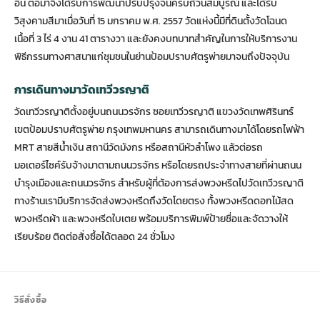
อื่น ต่อมาจึงได้รับการพัฒนาปรับปรุงจนครบถ้วนสมบูรณ์ และได้รับ
วิสุงคามสีมาเมื่อวันที่ 15 มกราคม พ.ศ. 2557 วัดแห่งนี้มีที่ดินตั้งวัดโฉนด
เนื้อที่ 3 ไร่ 4 งาน 41 ตารางวา และยังคงบทบาทสำคัญในการให้บริการงาน
พิธีกรรมทางศาสนาแก่ชุมชนในย่านป้อมปราบศัตรูพ่ายมาจนถึงปัจจุบัน
การเดินทางมาวัดเทวีวรญาติ
วัดเทวีวรญาติตั้งอยู่บนถนนวรจักร ซอยเทวีวรญาติ แขวงวัดเทพศิรินทร์
เขตป้อมปราบศัตรูพ่าย กรุงเทพมหานคร สามารถเดินทางมาได้โดยรถไฟฟ้า
MRT สายสีน้ำเงิน สถานีวัดมังกร หรือสถานีหัวลำโพง แล้วต่อรถ
มอเตอร์ไซค์รับจ้างมาตามถนนวรจักร หรือโดยรถประจำทางสายที่ผ่านถนน
บำรุงเมืองและถนนวรจักร สำหรับผู้ที่ต้องการส่งพวงหรีดไปวัดเทวีวรญาติ
ทางร้านเรามีบริการจัดส่งพวงหรีดถึงวัดโดยตรง ทั้งพวงหรีดดอกไม้สด
พวงหรีดผ้า และพวงหรีดใบเตย พร้อมบริการพิมพ์ป้ายชื่อและจัดวางให้
เรียบร้อย ติดต่อสั่งซื้อได้ตลอด 24 ชั่วโมง
วิธีสั่งซื้อ