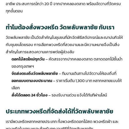
อาชีพ ประสบการณ์กว่า 20 ปี จากปากคลองตลาด พร้อมจัดวางที่วัดครบ
ทุกขั้นตอน
ทำไมต้องสั่งพวงหรีด วัดพลับพลาชัย กับเรา
วัดพลับพลาชัย เป็นวัดสำคัญในชุมชนที่มักจัดพิธีสดัปกรณ์และฌาปนกิจให้
กับชุมชนโดยรอบ การเลือก
พวงหรีด
ที่สวยงามและมีความหมายจึงเป็นสิ่ง
สำคัญในการแสดงความเคารพต่อผู้ล่วงลับ
ดอกไม้สดใหม่ทุกวัน
– คัดสรรจากปากคลองตลาด ตลาดดอกไม้ชั้นนำ
ของกรุงเทพฯ
จัดส่งตรงถึงวัดพลับพลาชัย
– ทีมงานเดินทางไปจัดวางให้เองถึงที่
ออกแบบตามงบประมาณ
– ราคาเริ่มต้น 1,300 บาท หลากหลายแบบให้
เลือก
สั่งได้ตลอด 24 ชั่วโมง
– รองรับงานด่วน แจ้งได้ทันทีผ่านไลน์
ประเภทพวงหรีดที่จัดส่งได้ที่วัดพลับพลาชัย
เรามีพวงหรีดหลากหลายประเภท ทั้งพวงหรีดดอกไม้สด พวงหรีดผ้า และ
พวงหรีดใบเตย เหมาะสำหรับทุกงานพิธีที่วัดพลับพลาชัย