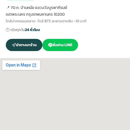
📍 70 ถ. บ้านหม้อ แขวงวังบูรพาภิรมย์
เขตพระนคร กรุงเทพมหานคร 10200
ใกล้ปากคลองตลาด · ใกล้ BTS สะพานตากสิน ~10 นาที
🕐 เปิดทุกวัน
24 ชั่วโมง
นำทางมาร้าน
สั่งผ่าน LINE