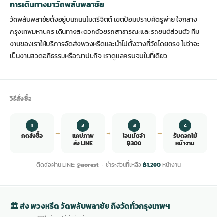
การเดินทางมาวัดพลับพลาชัย
วัดพลับพลาชัยตั้งอยู่บนถนนไมตรีจิตต์ เขตป้อมปราบศัตรูพ่าย ใจกลาง
กรุงเทพมหานคร เดินทางสะดวกด้วยรถสาธารณะและรถยนต์ส่วนตัว ทีม
งานของเราให้บริการจัดส่งพวงหรีดและนำไปตั้งวางที่วัดโดยตรง ไม่ว่าจะ
เป็นงานสวดอภิธรรมหรือฌาปนกิจ เราดูแลครบจบในที่เดียว
วิธีสั่งซื้อ
1
2
3
4
→
→
→
กดสั่งซื้อ
แคปภาพ
โอนมัดจำ
รับดอกไม้
ส่ง LINE
฿300
หน้างาน
ติดต่อผ่าน LINE:
@aorest
· ชำระส่วนที่เหลือ
฿1,200
หน้างาน
🏛 ส่ง พวงหรีด วัดพลับพลาชัย ถึงวัดทั่วกรุงเทพฯ