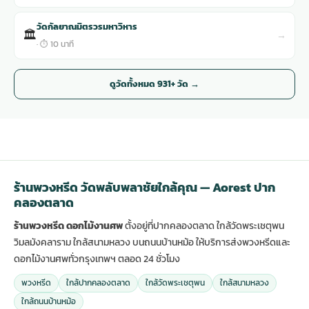
วัดกัลยาณมิตรวรมหาวิหาร
🏛
→
· ⏱ 10 นาที
ดูวัดทั้งหมด 931+ วัด →
ร้านพวงหรีด วัดพลับพลาชัยใกล้คุณ — Aorest ปาก
คลองตลาด
ร้านพวงหรีด ดอกไม้งานศพ
ตั้งอยู่ที่ปากคลองตลาด ใกล้วัดพระเชตุพน
วิมลมังคลาราม ใกล้สนามหลวง บนถนนบ้านหม้อ ให้บริการส่งพวงหรีดและ
ดอกไม้งานศพทั่วกรุงเทพฯ ตลอด 24 ชั่วโมง
พวงหรีด
ใกล้ปากคลองตลาด
ใกล้วัดพระเชตุพน
ใกล้สนามหลวง
ใกล้ถนนบ้านหม้อ