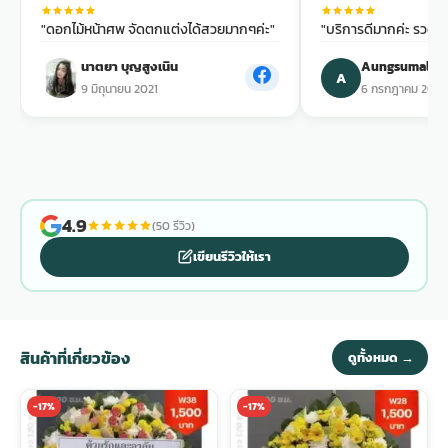
"ดอกไม้หน้าศพ จัดตกแต่งได้สวยมากๆค่ะ"
"บริการดีมากค่ะ รวดเร็
พวงดอกไม้งานศพ
นาตยา บุญสูงเนิน
Aungsumalin 
A
9 มิถุนายน 2021
6 กรกฎาคม 2021
tpdecorate ปูพื้น
4.9
(50 รีวิว)
เขียนรีวิวให้เรา
สินค้าที่เกี่ยวข้อง
ดูทั้งหมด →
-17%
-17%