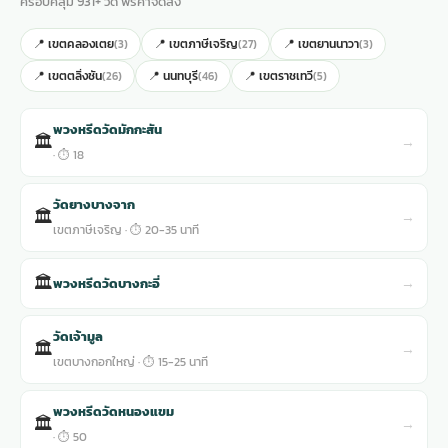
ครอบคลุม 931+ วัด ฟรีค่าจัดส่ง
📍 เขตคลองเตย
📍 เขตภาษีเจริญ
📍 เขตยานนาวา
(3)
(27)
(3)
📍 เขตตลิ่งชัน
📍 นนทบุรี
📍 เขตราชเทวี
(26)
(46)
(5)
พวงหรีดวัดมักกะสัน
🏛
→
· ⏱ 18
วัดยางบางจาก
🏛
→
เขตภาษีเจริญ · ⏱ 20-35 นาที
🏛
→
พวงหรีดวัดบางกะอี่
วัดเจ้ามูล
🏛
→
เขตบางกอกใหญ่ · ⏱ 15-25 นาที
พวงหรีดวัดหนองแขม
🏛
→
· ⏱ 50