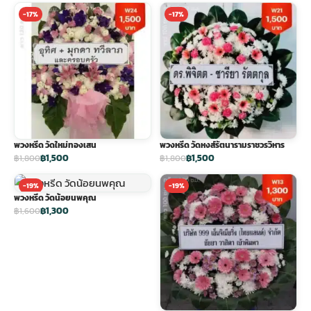
-17%
-17%
พวงหรีด วัดใหม่ทองเสน
พวงหรีด วัดหงส์รัตนารามราชวรวิหาร
฿1,500
฿1,500
฿1,800
฿1,800
-19%
-19%
พวงหรีด วัดน้อยนพคุณ
฿1,300
฿1,600