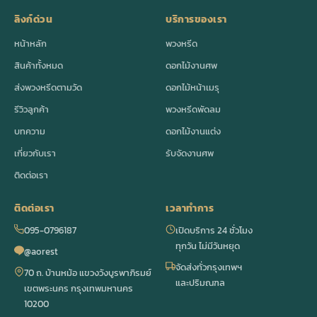
ลิงก์ด่วน
บริการของเรา
หน้าหลัก
พวงหรีด
สินค้าทั้งหมด
ดอกไม้งานศพ
ส่งพวงหรีดตามวัด
ดอกไม้หน้าเมรุ
รีวิวลูกค้า
พวงหรีดพัดลม
บทความ
ดอกไม้งานแต่ง
เกี่ยวกับเรา
รับจัดงานศพ
ติดต่อเรา
ติดต่อเรา
เวลาทำการ
095-0796187
เปิดบริการ 24 ชั่วโมง
ทุกวัน ไม่มีวันหยุด
@aorest
จัดส่งทั่วกรุงเทพฯ
70 ถ. บ้านหม้อ แขวงวังบูรพาภิรมย์
และปริมณฑล
เขตพระนคร กรุงเทพมหานคร
10200