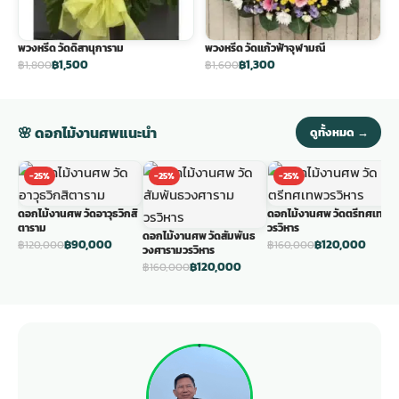
พวงหรีด วัดดิสานุการาม
พวงหรีด วัดแก้วฟ้าจุฬามณี
฿1,500
฿1,300
฿1,800
฿1,600
🌸 ดอกไม้งานศพแนะนำ
ดูทั้งหมด →
-25%
-25%
-25%
ดอกไม้งานศพ วัดอาวุธวิกสิ
ดอกไม้งานศพ วัดตรีทศเทพ
ด
ตาราม
วรวิหาร
ว
ดอกไม้งานศพ วัดสัมพันธ
฿90,000
฿120,000
฿120,000
฿160,000
฿
วงศารามวรวิหาร
฿120,000
฿160,000