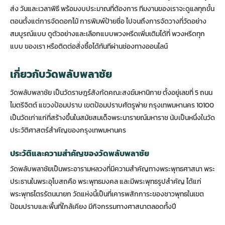
ส่ง วันและเวลาพิธี พร้อมงบประมาณที่ต้องการ ทีมงานของเราจะดูแลทุกขั้น
ตอนตั้งแต่การจัดดอกไม้ การพิมพ์ป้ายชื่อ ไปจนถึงการจัดวางที่วัดอย่าง
สมบูรณ์แบบ ดูตัวอย่างและเลือกแบบพวงหรีดเพิ่มเติมได้ที่
พวงหรีดทุก
แบบ
ของเรา หรือติดต่อสั่งซื้อได้ทันทีผ่านช่องทางออนไลน์
เกี่ยวกับวัดพลับพลาชัย
วัดพลับพลาชัย เป็นวัดราษฎร์สังกัดคณะสงฆ์มหานิกาย ตั้งอยู่เลขที่ 5 ถนน
ไมตรีจิตต์ แขวงป้อมปราบ เขตป้อมปราบศัตรูพ่าย กรุงเทพมหานคร 10100
เป็นวัดเก่าแก่ที่สร้างขึ้นในสมัยสมเด็จพระนารายณ์มหาราช นับเป็นหนึ่งในวัด
ประวัติศาสตร์สำคัญของกรุงเทพมหานคร
ประวัติและความสำคัญของวัดพลับพลาชัย
วัดพลับพลาชัยเป็นพระอารามหลวงที่มีความสำคัญทางพระพุทธศาสนา พระ
ประธานในพระอุโบสถคือ พระพุทธมงคล และมีพระพุทธรูปสำคัญ ได้แก่
พระพุทธไตรรัตนนายก วัดแห่งนี้เป็นที่เคารพสักการะของชาวพุทธในเขต
ป้อมปราบและพื้นที่ใกล้เคียง มีกิจกรรมทางศาสนาตลอดทั้งปี