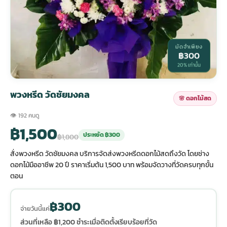
กไม้หน้าเมรุ
กไม้งานแต่ง กรุงเทพ
พวงหรีดพัดลม กรุงเทพ
รับจัดงานศพ กรุงเทพ
ดอกไม้หน้าหีบ
ร้านพวงหรีด
มัดจำเพียง
฿300
ดอกไม้หน้าเมรุ
ดดอกไม้งานแต่ง
พวงหรีดพัดลม ส่งด่วน
แพ็คเกจจัดงานศพ
ดอกไม้หน้างานศพ
ดอกไม้พวงหรีด
20% เท่านั้น
หน้าเมรุ ราคา
านดอกไม้งานแต่ง
สั่งพวงหรีดพัดลม
ค่าใช้จ่ายจัดงานศพ
ดอกไม้หน้าโลง
พวงหรีดปทุม
พวงหรีด วัดชัยมงคล
🌸 ดอกไม้สด
👁 192 คนดู
เมรุ กรุงเทพ
กไม้งานแต่ง แบบสวยๆ
ร้านพวงหรีดพัดลม
จัดงานศพ วัด
จัดดอกไม้หน้ารูป
พวงหรีดพระราม 2
฿1,500
ประหยัด ฿300
฿1,800
สั่งพวงหรีด วัดชัยมงคล บริการจัดส่งพวงหรีดดอกไม้สดถึงวัด โดยช่าง
ไม้หน้าเมรุ
พวงหรีดพัดลม ปากคลองตลาด
ขั้นตอนจัดงานศพ
จัดดอกไม้หน้าโลง
พวงหรีด ปากคลองตลาด
ดอกไม้มืออาชีพ 20 ปี ราคาเริ่มต้น 1,500 บาท พร้อมจัดวางที่วัดครบทุกขั้น
ตอน
เมรุ ราคาถูก
พวงหรีดพัดลม แบบสวยๆ
จัดงานศพ ราคาถูก
ดอกไม้ศพ
พวงหรีดราคาถูก
฿300
จ่ายวันนี้แค่
ไม้หน้าเมรุ
ดอกไม้งานศพ ส่งด่วน
พวงหรีดดอกไม้สด
ส่วนที่เหลือ ฿1,200 ชำระเมื่อติดตั้งเรียบร้อยที่วัด