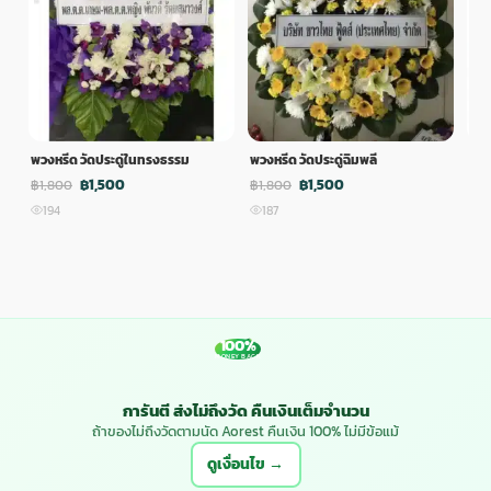
พวงหรีด วัดประดู่ในทรงธรรม
พวงหรีด วัดประดู่ฉิมพลี
พวง
฿1,500
฿1,500
฿1,800
฿1,800
฿1,
194
187
1
100%
MONEY BACK
การันตี ส่งไม่ถึงวัด คืนเงินเต็มจำนวน
ถ้าของไม่ถึงวัดตามนัด Aorest คืนเงิน 100% ไม่มีข้อแม้
ดูเงื่อนไข →