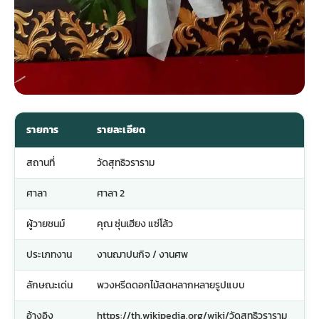
ประดับเมรุ
ดอกไม้งานศพ กรุงเทพ
พวงหรีดดอกไม้สด ราคาถูก
เมรุ ออนไลน์
ดอกไม้งานศพ ปากคลองตลาด
สั่งพวงหรีด ออนไลน์
เมรุ ส่งด่วน
ร้านดอกไม้งานศพ ใกล้ฉัน
ส่งพวงหรีด ด่วน กรุงเทพ
รายการ
รายละเอียด
สถานที่
วัดสุทธิวราราม
หน้าเมรุ กรุงเทพ
ดอกไม้งานศพ ราคาถูก
ร้านพวงหรีด กรุงเทพ ส่งฟรี
ศาลา
ศาลา 2
จัดดอกไม้งานศพ ราคา
พวงหรีด ปากคลองตลาด ราคา
ผู้วายชนม์
คุณ ซุ่นเฮียง แซ่โล้ว
ประเภทงาน
งานฌาปนกิจ / งานศพ
ดอกไม้งานศพ ส่งฟรี
พวงหรีด ส่งด่วน วันนี้
ลักษณะเด่น
พวงหรีดดอกไม้สดหลากหลายรูปแบบ
ดอกไม้งานศพ ออนไลน์
อ้างอิง
https://th.wikipedia.org/wiki/วัดสุทธิวราราม