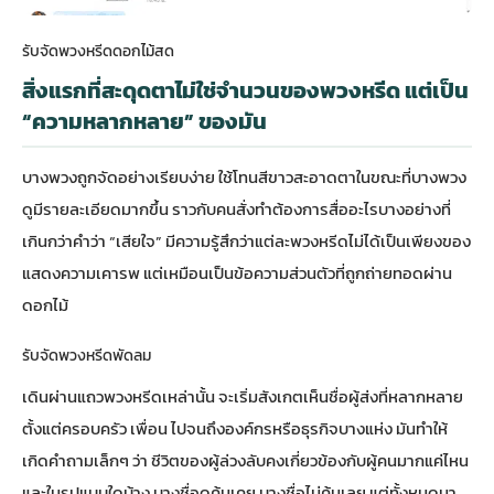
รับจัดพวงหรีดดอกไม้สด
สิ่งแรกที่สะดุดตาไม่ใช่จำนวนของพวงหรีด แต่เป็น
“ความหลากหลาย” ของมัน
บางพวงถูกจัดอย่างเรียบง่าย ใช้โทนสีขาวสะอาดตาในขณะที่บางพวง
ดูมีรายละเอียดมากขึ้น ราวกับคนสั่งทำต้องการสื่ออะไรบางอย่างที่
เกินกว่าคำว่า “เสียใจ” มีความรู้สึกว่าแต่ละพวงหรีดไม่ได้เป็นเพียงของ
แสดงความเคารพ แต่เหมือนเป็นข้อความส่วนตัวที่ถูกถ่ายทอดผ่าน
ดอกไม้
รับจัดพวงหรีดพัดลม
เดินผ่านแถวพวงหรีดเหล่านั้น จะเริ่มสังเกตเห็นชื่อผู้ส่งที่หลากหลาย
ตั้งแต่ครอบครัว เพื่อน ไปจนถึงองค์กรหรือธุรกิจบางแห่ง มันทำให้
เกิดคำถามเล็กๆ ว่า ชีวิตของผู้ล่วงลับคงเกี่ยวข้องกับผู้คนมากแค่ไหน
และในรูปแบบใดบ้าง บางชื่อดูคุ้นเคย บางชื่อไม่คุ้นเลย แต่ทั้งหมดมา