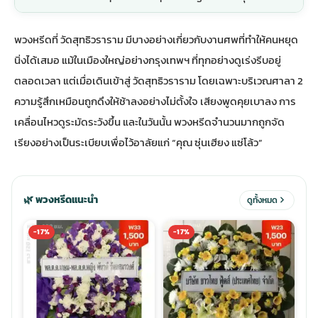
พวงดอกไม้งานศพ
พวงหรีดที่ วัดสุทธิวราราม มีบางอย่างเกี่ยวกับงานศพที่ทำให้คนหยุด
นิ่งได้เสมอ แม้ในเมืองใหญ่อย่างกรุงเทพฯ ที่ทุกอย่างดูเร่งรีบอยู่
tpdecorate ปูพื้น
ตลอดเวลา แต่เมื่อเดินเข้าสู่
วัดสุทธิวราราม
โดยเฉพาะบริเวณศาลา 2
ความรู้สึกเหมือนถูกดึงให้ช้าลงอย่างไม่ตั้งใจ เสียงพูดคุยเบาลง การ
เคลื่อนไหวดูระมัดระวังขึ้น และในวันนั้น พวงหรีดจำนวนมากถูกจัด
เรียงอย่างเป็นระเบียบเพื่อไว้อาลัยแก่ “คุณ ซุ่นเฮียง แซ่โล้ว”
🌿 พวงหรีดแนะนำ
ดูทั้งหมด
-17%
-17%