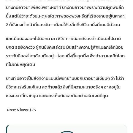
บางคนอาจมาเพียงเพราะหน้าที่ บางคนอาจมาเพราะความผูกพันลึก
ซึ้ง แต่ไม่ว่าจะด้วยเหตุผลใด ภาพของพวงหรีดที่เรียงรายอยู่ในศาลา
2 ก็ยังคงทำหน้าที่ของมัน—เตือนให้ระลึกถึงชีวิตหนึ่งที่เคยมีตัวตน
และเมื่อมองออกไปนอกศาลา ชีวิตภายนอกยังคงดำเนินต่อไปตาม
ปกติ รถยังคงวิ่ง ผู้คนยังคงเร่งรีบ มันสร้างความรู้สึกแปลกเล็กน้อย
ราวกับมีสองโลกซ้อนกันอยู่—โลกหนึ่งที่หยุดนิ่งเพื่ออำลา และอีกโลก
ที่ไม่เคยหยุดเดิน
บางที นี่อาจเป็นสิ่งที่งานแบบนี้พยายามบอกเราอย่างเงียบๆ ว่า ไม่ว่า
ชีวิตจะเร่งรีบแค่ไหน สุดท้ายแล้ว สิ่งที่มีความหมายจริงๆ อาจอยู่ใน
ช่วงเวลาที่เราหยุด และมองเห็นกันและกันอย่างชัดเจนที่สุด
Post Views:
125