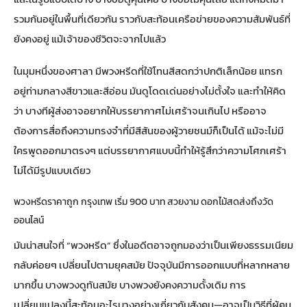
รวมกันอยู่ในพื้นที่เดียวกัน ราวกับสะท้อนเครือข่ายของความสัมพันธ์ที่
ยังคงอยู่ แม้เจ้าของชีวิตจะจากไปแล้ว
ในมุมหนึ่งของศาลา มีพวงหรีดที่ใช้โทนสีสดกว่าปกติเล็กน้อย แทรก
อยู่ท่ามกลางสีขาวและสีอ่อน มันดูโดดเด่นอย่างไม่ตั้งใจ และทำให้คิด
ว่า บางทีผู้ส่งอาจอยากให้บรรยากาศไม่เศร้าจนเกินไป หรืออาจ
ต้องการสื่อถึงความทรงจำที่มีสีสันของผู้วายชนม์ก็เป็นได้ แม้จะไม่มี
ใครพูดออกมาตรงๆ แต่บรรยากาศแบบนี้ทำให้รู้สึกว่าความโศกเศร้า
ไม่ได้มีรูปแบบเดียว
พวงหรีดราคาถูก กรุงเทพ เริ่ม 900 บาท สวยงาม ดอกไม้สดส่งถึงวัด
ออนไลน์
มันน่าสนใจที่ “พวงหรีด” ซึ่งในอดีตอาจถูกมองว่าเป็นเพียงธรรมเนียม
กลับค่อยๆ เปลี่ยนไปตามยุคสมัย ปัจจุบันมีการออกแบบที่หลากหลาย
มากขึ้น บางพวงดูทันสมัย บางพวงยังคงความดั้งเดิม การ
เปลี่ยนแปลงนี้สะท้อนอะไรบางอย่างเกี่ยวกับสังคม—อาจเป็นวิธีที่ผู้คน