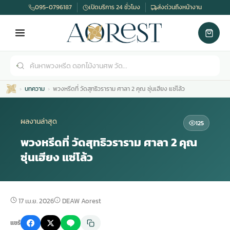
095-0796187
เปิดบริการ 24 ชั่วโมง
ส่งด่วนถึงหน้างาน
บทความ
พวงหรีดที่ วัดสุทธิวราราม ศาลา 2 คุณ ซุ่นเฮียง แซ่โล้ว
ผลงานล่าสุด
125
พวงหรีดที่ วัดสุทธิวราราม ศาลา 2 คุณ
ซุ่นเฮียง แซ่โล้ว
เมรุ
กไม้งานแต่ง
พวงหรีดพัดลม
รับจัดงานศพ
ดอกไม้หน้าศพ
พวงหรีด กรุงเทพ
หน้าเมรุ
กไม้งานแต่ง ราคา
พวงหรีดพัดลม ราคา
รับจัดงานศพ ราคา
ดอกไม้จัดงานศพ
พวงหรีดราคา
17 เม.ย. 2026
DEAW Aorest
แชร์
เมรุสีขาว
กไม้งานแต่ง ราคาถูก
พวงหรีดพัดลม ราคาถูก
รับจัดงานศพ ครบวงจร
จัดดอกไม้หน้าศพ
สั่งพวงหรีด